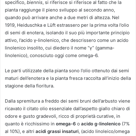
specifico,
biennis
, si riferisce si riferisce al fatto che la
pianta raggiunge il pieno sviluppo al secondo anno,
quando può arrivare anche a due metri di altezza. Nel
1919, Heiduschka e Lüft estrassero per la prima volta l’olio
di semi di enotera, isolando il suo più importante principio
attivo, l’acido γ-linolenico, che descrissero come un acido
linolenico insolito, cui diedero il nome “γ” (gamma-
linolenico), conosciuto oggi come omega-6.
Le parti utilizzate della pianta sono l’olio ottenuto dai semi
maturi dell’enotera e la pianta fresca raccolta all’inizio della
stagione della fioritura.
Dalla spremitura a freddo dei semi bruni dell’arbusto viene
ricavato il citato olio essenziale dall’aspetto giallo chiaro di
odore e gusto gradevoli, ricco di proprietà curative, in
quanto è ricchissimo in
omega-6
o
acido
g-linolenico
(7%
al 10%), e altri
acidi grassi insaturi
, (acido linoleico/omega