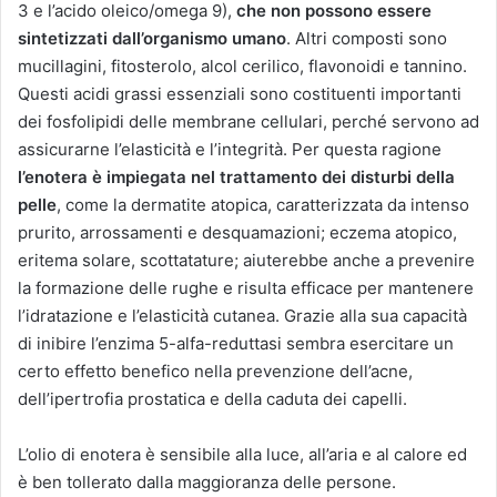
3 e l’acido oleico/omega 9),
che non possono essere
sintetizzati dall’organismo umano
. Altri composti sono
mucillagini, fitosterolo, alcol cerilico, flavonoidi e tannino.
Questi acidi grassi essenziali sono costituenti importanti
dei fosfolipidi delle membrane cellulari, perché servono ad
assicurarne l’elasticità e l’integrità. Per questa ragione
l’enotera è impiegata nel trattamento dei disturbi della
pelle
, come la dermatite atopica, caratterizzata da intenso
prurito, arrossamenti e desquamazioni; eczema atopico,
eritema solare, scottatature; aiuterebbe anche a prevenire
la formazione delle rughe e risulta efficace per mantenere
l’idratazione e l’elasticità cutanea. Grazie alla sua capacità
di inibire l’enzima 5-alfa-reduttasi sembra esercitare un
certo effetto benefico nella prevenzione dell’acne,
dell’ipertrofia prostatica e della caduta dei capelli.
L’olio di enotera è sensibile alla luce, all’aria e al calore ed
è ben tollerato dalla maggioranza delle persone.