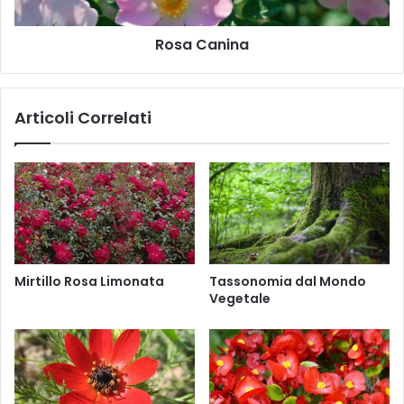
i
i
l
n
Rosa Canina
a
Articoli Correlati
Mirtillo Rosa Limonata
Tassonomia dal Mondo
Vegetale