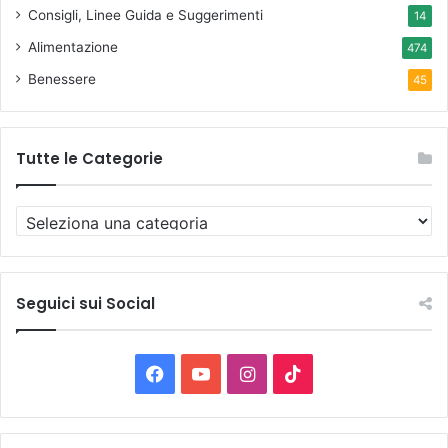
Consigli, Linee Guida e Suggerimenti
14
Alimentazione
474
Benessere
45
Tutte le Categorie
T
u
t
t
e
Seguici sui Social
l
e
C
F
Y
I
T
a
t
a
o
n
i
e
g