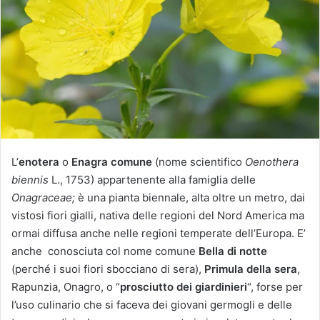
u
n
'
e
m
a
i
l
L’
enotera
o
Enagra comune
(nome scientifico
Oenothera
biennis
L., 1753) appartenente alla famiglia delle
Onagraceae;
è una pianta biennale, alta oltre un metro, dai
vistosi fiori gialli, nativa delle regioni del Nord America ma
ormai diffusa anche nelle regioni temperate dell’Europa. E’
anche conosciuta col nome comune
Bella di notte
(perché i suoi fiori sbocciano di sera),
Primula della sera
,
Rapunzia, Onagro, o “
prosciutto dei giardinieri
“, forse per
l’uso culinario che si faceva dei giovani germogli e delle