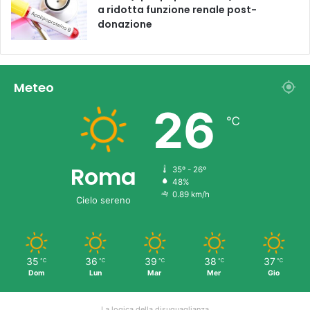
a ridotta funzione renale post-
donazione
Meteo
26
℃
Roma
35º - 26º
48%
0.89 km/h
Cielo sereno
35
36
39
38
37
℃
℃
℃
℃
℃
Dom
Lun
Mar
Mer
Gio
La logica della disuguaglianza