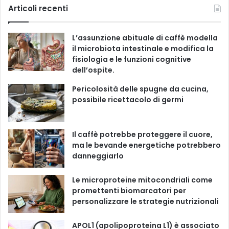
c
u
s
k
Articoli recenti
o
r
e
T
t
T
i
L’assunzione abituale di caffè modella
e
b
u
a
o
il microbiota intestinale e modifica la
fisiologia e le funzioni cognitive
o
b
g
k
dell’ospite.
o
e
r
Pericolosità delle spugne da cucina,
possibile ricettacolo di germi
k
a
m
Il caffè potrebbe proteggere il cuore,
ma le bevande energetiche potrebbero
danneggiarlo
Le microproteine ​​mitocondriali come
promettenti biomarcatori per
personalizzare le strategie nutrizionali
APOL1 (apolipoproteina L1) è associato