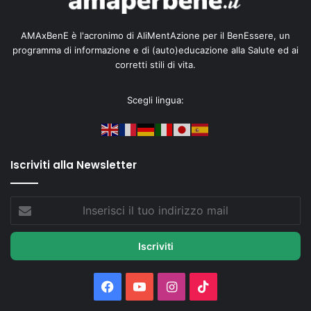
AMAxBenE è l'acronimo di AliMentAzione per il BenEssere, un
programma di informazione e di (auto)educazione alla Salute ed ai
corretti stili di vita.
Scegli lingua:
Iscriviti alla Newsletter
Inserisci
il
tuo
indirizzo
mail
Facebook
You
Instagram
TikTok