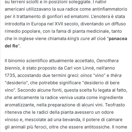
su terreni sciolti e in posizioni soleggiate. I nativi
americani utilizzavano la sua radice come antinfiammatorio
per il trattamento di gonfiori ed ematomi. L’enotera è stata
introdotta in Europa nel XVII secolo, diventando un diffuso
rimedio popolare, con la fama di pianta medicinale, tanto
che in inglese viene chiamata
king’s cure all
cioé “
panacea
del Re
“.
Il binomio scientifico attualmente accettato,
Oenothera
biennis
, è stato proposto da Carl von Linné, nell’anno
1735, accostando due termini greci:
oinos
“vino” e
thèra
“desiderio”, che potrebbe significare “desiderio di bere
vino”. Secondo alcune fonti, questa scelta fu legata al fatto,
che anticamente la radice veniva usata come ingrediente
aromatizzante, nella preparazione di alcuni vini. Teofrasto
riteneva che le radici della pianta avessero un odore
vinoso e, mescolate ad una bevanda, il potere di calmare
gli animali più feroci, oltre che essere antitossiche. Il nome