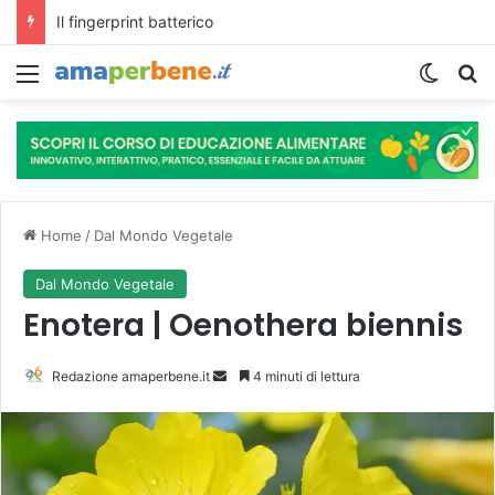
L’assunzione abituale di caffè modella il microbiota intestinale e modifica la fisiologia e le funzioni cognitive dell’ospite.
Menu
Cambi
R
Home
/
Dal Mondo Vegetale
Dal Mondo Vegetale
Enotera | Oenothera biennis
Redazione amaperbene.it
I
4 minuti di lettura
n
v
i
a