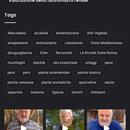
Valutazione della funzionalità renale
Tags
Abecedario
alcaloidi
alimentazione
Altri Vegetali
amaperbene
antiossidanti
colesterolo
Dieta Mediterranea
disuguaglianza
Erbe
flavonoidi
Le Ricette Della Nonna
mucillagini
obesità
olio essenziale
ortaggi
pane
pera
pero
pianta ornamentale
pianta tossica
pianta velenosa
piante aromatiche
quercetina
salute
saponine
solanina
Spezie
tannini
triterpeni