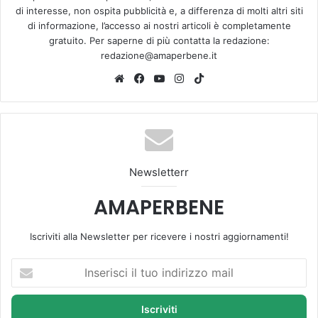
di interesse, non ospita pubblicità e, a differenza di molti altri siti
di informazione, l’accesso ai nostri articoli è completamente
gratuito. Per saperne di più contatta la redazione:
redazione@amaperbene.it
We
Fa
Yo
Ins
Tik
bsi
ce
u
tag
To
te
bo
Tu
ra
k
ok
be
m
Newsletterr
AMAPERBENE
Iscriviti alla Newsletter per ricevere i nostri aggiornamenti!
I
n
s
e