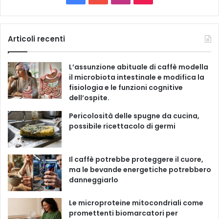
t
a
o
n
i
e
g
c
u
s
k
Articoli recenti
o
r
e
T
t
T
i
L’assunzione abituale di caffè modella
e
b
u
a
o
il microbiota intestinale e modifica la
fisiologia e le funzioni cognitive
o
b
g
k
dell’ospite.
o
e
r
Pericolosità delle spugne da cucina,
possibile ricettacolo di germi
k
a
m
Il caffè potrebbe proteggere il cuore,
ma le bevande energetiche potrebbero
danneggiarlo
Le microproteine ​​mitocondriali come
promettenti biomarcatori per