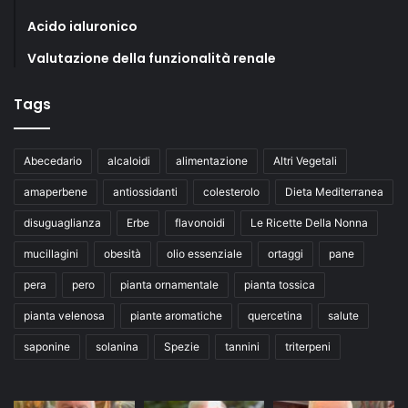
Acido ialuronico
Valutazione della funzionalità renale
Tags
Abecedario
alcaloidi
alimentazione
Altri Vegetali
amaperbene
antiossidanti
colesterolo
Dieta Mediterranea
disuguaglianza
Erbe
flavonoidi
Le Ricette Della Nonna
mucillagini
obesità
olio essenziale
ortaggi
pane
pera
pero
pianta ornamentale
pianta tossica
pianta velenosa
piante aromatiche
quercetina
salute
saponine
solanina
Spezie
tannini
triterpeni