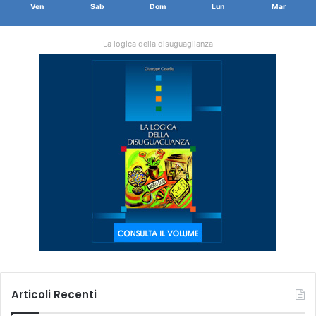
Ven
Sab
Dom
Lun
Mar
La logica della disuguaglianza
Articoli Recenti