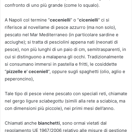
confronto di uno più grande (come lo squalo).
A Napoli col termine “
cecenielli
” o “
cicenielli
“ ci si
riferisce al novellame di pesce azzurro (ma non solo),
pescato nel Mar Mediterraneo (in particolare sardine e
acciughe); si tratta di pesciolini appena nati (neonati di
pesce), non più lunghi di un paio di cm, semitrasparenti, in
cui si distinguono a malapena gli occhi. Tradizionalmente
si consumano immersi in pastella e fritti, le cosiddette
“
pizzelle e’ ceceniell
“, oppure sugli spaghetti (olio, aglio e
peperoncino),
Tale tipo di pesce viene pescato con speciali reti, chiamate
nel gergo ligure
sciabegottu
(simili alla rete a sciabica, ma
con dimensioni più piccole), nei primi mesi dell’anno.
Chiamati anche
bianchetti
, sono ormai vietati dal
regolamento UE 1967/2006 relativo alle misure di gestione