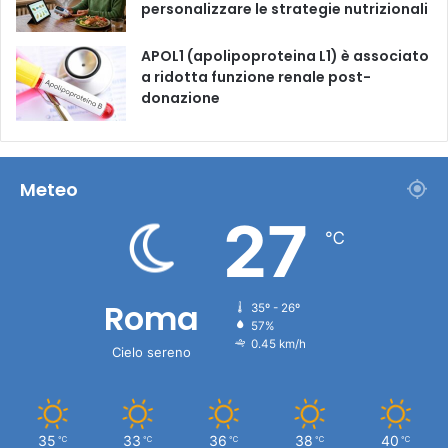
personalizzare le strategie nutrizionali
APOL1 (apolipoproteina L1) è associato
a ridotta funzione renale post-
donazione
Meteo
27
℃
Roma
35º - 26º
57%
0.45 km/h
Cielo sereno
35
33
36
38
40
℃
℃
℃
℃
℃