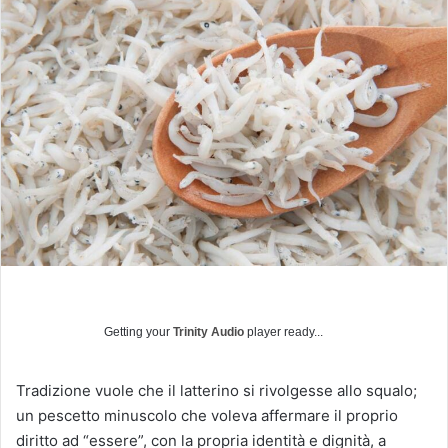
v
i
a
u
n
'
e
m
a
i
l
Getting your
Trinity Audio
player ready...
Tradizione vuole che il latterino si rivolgesse allo squalo;
un pescetto minuscolo che voleva affermare il proprio
diritto ad “essere”, con la propria identità e dignità, a