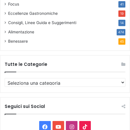
Focus
41
Eccellenze Gastronomiche
19
Consigli, Linee Guida e Suggerimenti
14
Alimentazione
474
Benessere
45
Tutte le Categorie
T
u
t
t
e
Seguici sui Social
l
e
C
F
Y
I
T
a