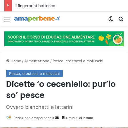
L’assunzione abituale di caffè modella il microbiota intestinale e modifica la fisiologia e le funzioni cognitive dell’ospite.
Menu
Cambi
R
Home
/
Alimentazione
/
Pesce, crostacei e molluschi
Pesce, crostacei e molluschi
Dicette ‘o ceceniello: pur’io
so’ pesce
Ovvero bianchetti e lattarini
Redazione amaperbene.it
I
4 minuti di lettura
n