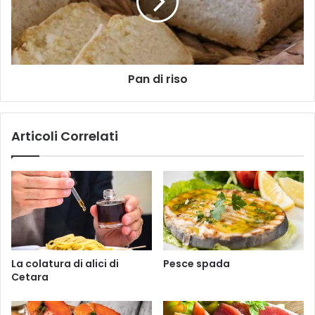
o
V
i
m
i
r
a
v
i
i
e
s
l
r
o
Pan di riso
S
a
n
o
Articoli Correlati
-
I
n
d
i
c
e
La colatura di alici di
Pesce spada
Cetara