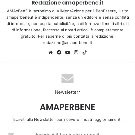
Redazione amaperbene.it
AMAxBenE è l’acronimo di AliMentAzione per il BenEssere, il sito
amaperbene.it è indipendente, senza un editore e senza conflitti
di interesse, non ospita pubblicità e, a differenza di molti altri siti
di informazione, l’accesso ai nostri articoli è completamente
gratuito. Per saperne di più contatta la redazione:
redazione@amaperbene.it
We
Fa
Yo
Ins
Tik
bsi
ce
u
tag
To
te
bo
Tu
ra
k
ok
be
m
Newsletterr
AMAPERBENE
Iscriviti alla Newsletter per ricevere i nostri aggiornamenti!
I