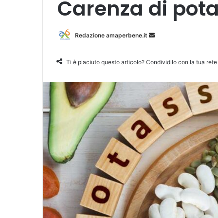
Carenza di pota
Redazione amaperbene.it
I
n
v
Ti è piaciuto questo articolo? Condividilo con la tua rete
i
a
u
n
'
e
m
a
i
l