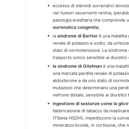
eccesso di steroidi surrenalici dovut
rari tumori secernenti renina, iperald
patologia ereditaria che comprende u
surrenalica congenita
;
la
sindrome di Bartter
è una malattia 
renale di potassio e sodio, da un’ecc
stato di normotensione. La sindrome 
trasporto ionico sensibile ai diuretici 
la sindrome di Gitelman
è una malatti
una marcata perdita renale di potassi
aldosterone e da uno stato di normot
mutazioni che determinano una perdit
nefrone distale, sensibile ai diuretici t
ingestione di sostanze come la glicir
fabbricazione di tabacco da masticare
(11beta-HSDH), impediscono la convers
mineralcorticoide, in cortisone, che 