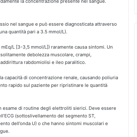
ondamente la concentrazione presente nel sangue.
tassio nel sangue e può essere diagnosticata attraverso
una quantità pari a 3.5 mmol/L).
,5 mEq/L [3-3,5 mmol/L]) raramente causa sintomi. Un
 solitamente debolezza muscolare, crampi,
ddirittura rabdomiolisi e ileo paralitico.
 capacità di concentrazione renale, causando poliuria
nto rapido sul paziente per ripristinare le quantità
 esame di routine degli elettroliti sierici. Deve essere
dell’ECG (sottoslivellamento del segmento ST,
ento dell’onda U) o che hanno sintomi muscolari e
ngue.