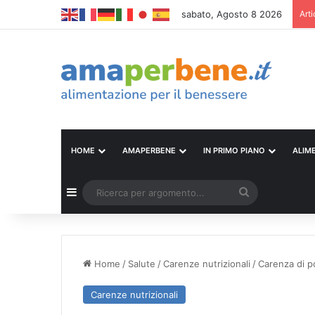
sabato, Agosto 8 2026
Arti
HOME
AMAPERBENE
IN PRIMO PIANO
ALIM
Barra laterale
Ricerca
per
argomento...
Home
/
Salute
/
Carenze nutrizionali
/
Carenza di p
Carenze nutrizionali