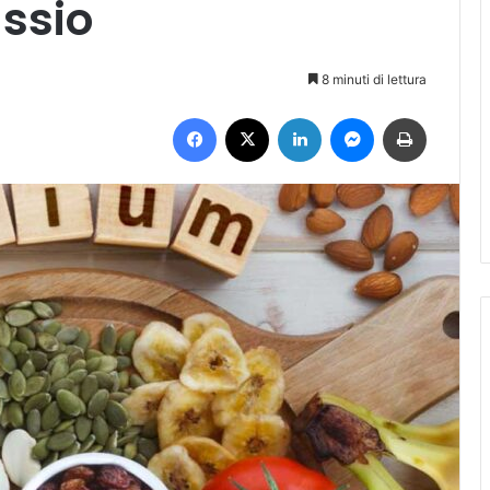
ssio
8 minuti di lettura
Facebook
X
LinkedIn
Messenger
Stampa