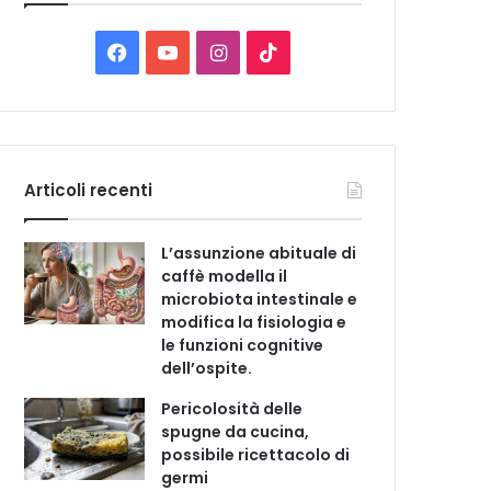
C
a
t
F
Y
I
T
e
a
o
n
i
g
o
c
u
s
k
r
i
e
T
t
T
e
Articoli recenti
b
u
a
o
L’assunzione abituale di
o
b
g
k
caffè modella il
microbiota intestinale e
o
e
r
modifica la fisiologia e
le funzioni cognitive
k
a
dell’ospite.
m
Pericolosità delle
spugne da cucina,
possibile ricettacolo di
germi