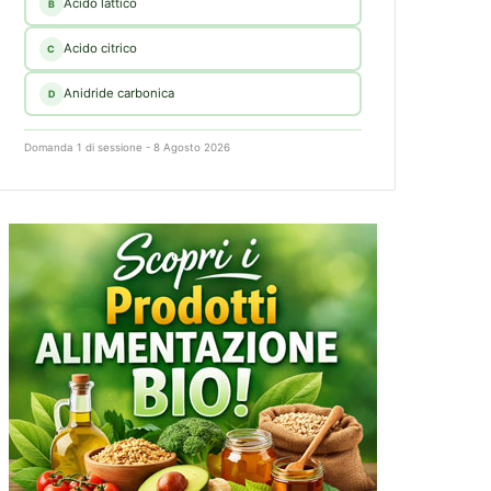
Acido lattico
B
Acido citrico
C
Anidride carbonica
D
Domanda 1 di sessione - 8 Agosto 2026