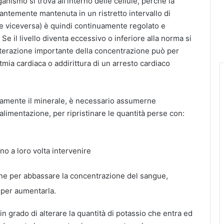
nismo si trova all’interno delle cellule, perché la
antemente mantenuta in un ristretto intervallo di
 (e viceversa) è quindi continuamente regolato e
e il livello diventa eccessivo o inferiore alla norma si
terazione importante della concentrazione può per
mia cardiaca o addirittura di un arresto cardiaco
amente il minerale, è necessario assumerne
alimentazione, per ripristinare le quantità perse con:
o a loro volta intervenire
ine per abbassare la concentrazione del sangue,
 per aumentarla.
n grado di alterare la quantità di potassio che entra ed