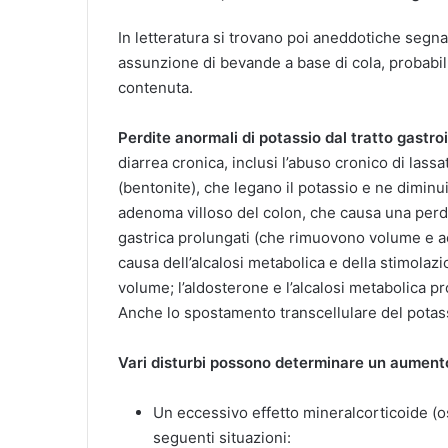
In letteratura si trovano poi aneddotiche segna
assunzione di bevande a base di cola, probabilm
contenuta.
Perdite anormali di potassio dal tratto gastro
diarrea cronica, inclusi l’abuso cronico di lassa
(bentonite), che legano il potassio e ne dimi
adenoma villoso del colon, che causa una perdit
gastrica prolungati (che rimuovono volume e ac
causa dell’alcalosi metabolica e della stimolaz
volume; l’aldosterone e l’alcalosi metabolica p
Anche lo spostamento transcellulare del potassi
Vari disturbi possono determinare un aumento 
Un eccessivo effetto mineralcorticoide (os
seguenti situazioni: