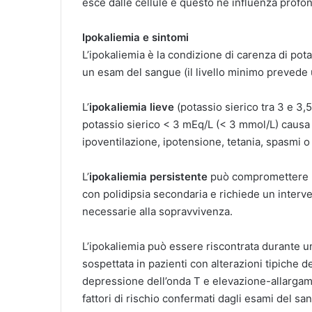
esce dalle cellule e questo ne influenza prof
Ipokaliemia e sintomi
L’ipokaliemia è la condizione di carenza di po
un esam del sangue (il livello minimo prevede 
L’
ipokaliemia lieve
(potassio sierico tra 3 e 3
potassio sierico < 3 mEq/L (< 3 mmol/L) causa
ipoventilazione, ipotensione, tetania, spasmi o a
L’
ipokaliemia persistente
può compromettere la
con polidipsia secondaria e richiede un interve
necessarie alla sopravvivenza.
L’ipokaliemia può essere riscontrata durante un
sospettata in pazienti con alterazioni tipiche 
depressione dell’onda T e elevazione-allargam
fattori di rischio confermati dagli esami del sa