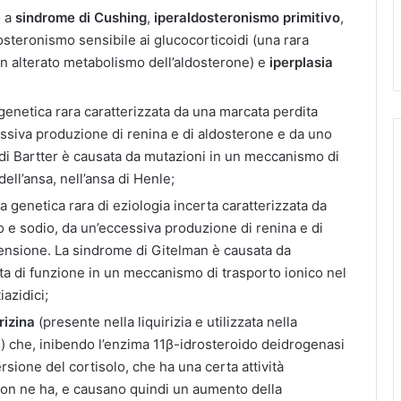
o a
sindrome di Cushing
,
iperaldosteronismo primitivo
,
osteronismo sensibile ai glucocorticoidi (una rara
n alterato metabolismo dell’aldosterone) e
iperplasia
genetica rara caratterizzata da una marcata perdita
essiva produzione di renina e di aldosterone e da uno
di Bartter è causata da mutazioni in un meccanismo di
dell’ansa, nell’ansa di Henle;
a genetica rara di eziologia incerta caratterizzata da
o e sodio, da un’eccessiva produzione di renina e di
ensione. La sindrome di Gitelman è causata da
a di funzione in un meccanismo di trasporto ionico nel
iazidici;
rizina
(presente nella liquirizia e utilizzata nella
) che, inibendo l’enzima 11β-idrosteroido deidrogenasi
ione del cortisolo, che ha una certa attività
non ne ha, e causano quindi un aumento della