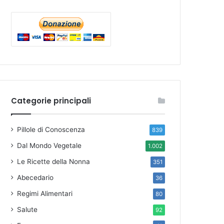
Categorie principali
Pillole di Conoscenza
839
Dal Mondo Vegetale
1.002
Le Ricette della Nonna
351
Abecedario
36
Regimi Alimentari
80
Salute
92