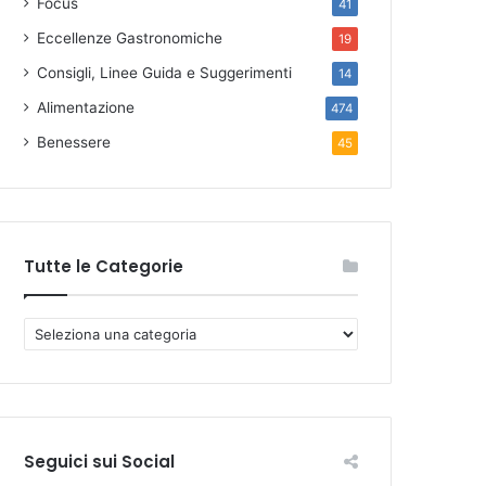
Focus
41
Eccellenze Gastronomiche
19
Consigli, Linee Guida e Suggerimenti
14
Alimentazione
474
Benessere
45
Tutte le Categorie
T
u
t
t
e
l
Seguici sui Social
e