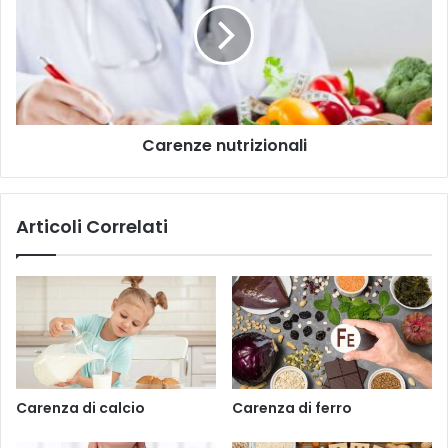
z
o
e
o
n
m
z
a
e
i
n
l
u
Carenze nutrizionali
t
r
i
z
Articoli Correlati
i
o
n
a
l
i
Carenza di calcio
Carenza di ferro