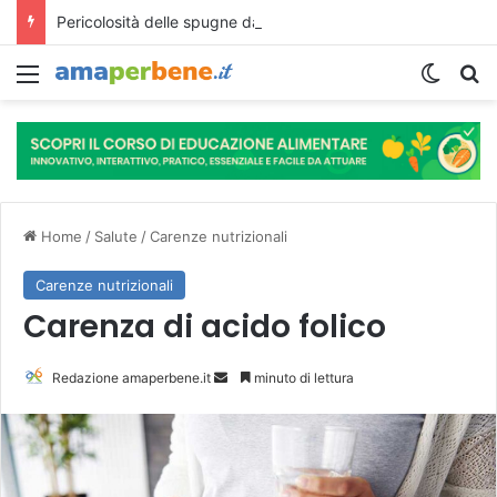
Pericolosità delle spugne da cucina, possibile ricettacolo di germi
Menu
Cambi
R
Home
/
Salute
/
Carenze nutrizionali
Carenze nutrizionali
Carenza di acido folico
Redazione amaperbene.it
I
minuto di lettura
n
v
i
a