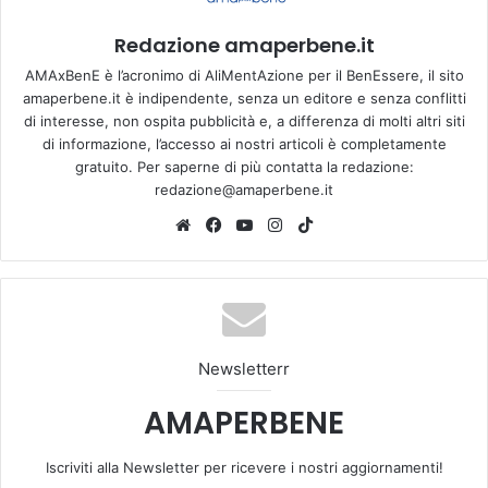
Redazione amaperbene.it
AMAxBenE è l’acronimo di AliMentAzione per il BenEssere, il sito
amaperbene.it è indipendente, senza un editore e senza conflitti
di interesse, non ospita pubblicità e, a differenza di molti altri siti
di informazione, l’accesso ai nostri articoli è completamente
gratuito. Per saperne di più contatta la redazione:
redazione@amaperbene.it
We
Fa
Yo
Ins
Tik
bsi
ce
u
tag
To
te
bo
Tu
ra
k
ok
be
m
Newsletterr
AMAPERBENE
Iscriviti alla Newsletter per ricevere i nostri aggiornamenti!