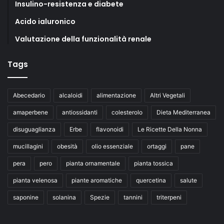
Insulino-resistenza e diabete
Acido ialuronico
Valutazione della funzionalità renale
Tags
Abecedario
alcaloidi
alimentazione
Altri Vegetali
amaperbene
antiossidanti
colesterolo
Dieta Mediterranea
disuguaglianza
Erbe
flavonoidi
Le Ricette Della Nonna
mucillagini
obesità
olio essenziale
ortaggi
pane
pera
pero
pianta ornamentale
pianta tossica
pianta velenosa
piante aromatiche
quercetina
salute
saponine
solanina
Spezie
tannini
triterpeni