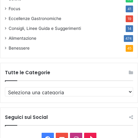
Focus
41
Eccellenze Gastronomiche
19
Consigli, Linee Guida e Suggerimenti
14
Alimentazione
474
Benessere
45
Tutte le Categorie
T
u
t
t
e
Seguici sui Social
l
e
C