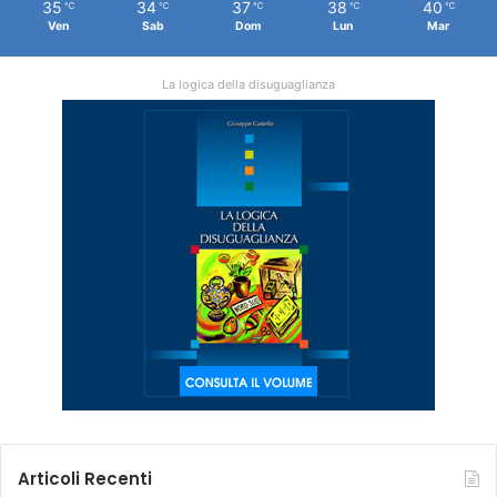
35
34
37
38
40
℃
℃
℃
℃
℃
Ven
Sab
Dom
Lun
Mar
La logica della disuguaglianza
Articoli Recenti