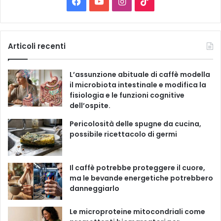
F
Y
I
T
a
t
a
o
n
i
e
g
c
u
s
k
Articoli recenti
o
r
e
T
t
T
i
L’assunzione abituale di caffè modella
e
b
u
a
o
il microbiota intestinale e modifica la
fisiologia e le funzioni cognitive
o
b
g
k
dell’ospite.
o
e
r
Pericolosità delle spugne da cucina,
possibile ricettacolo di germi
k
a
m
Il caffè potrebbe proteggere il cuore,
ma le bevande energetiche potrebbero
danneggiarlo
Le microproteine ​​mitocondriali come