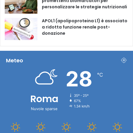
promettenti biomarcatori per
personalizzare le strategie nutrizionali
APOL1 (apolipoproteina L1) è associato
a ridotta funzione renale post-
donazione
Meteo
28
℃
Roma
35º - 25º
67%
1.34 km/h
Nuvole sparse