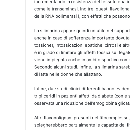
incrementando la resistenza del tessuto epatic
come le transaminasi. Inoltre, questi flavolign
della RNA polimerasi I, con effetti che possono
La silimarina appare quindi un utile nel support
anche in caso di sofferenza importante dovuta a
tossiche), intossicazioni epatiche, cirrosi e al
è in grado di limitare gli effetti tossici sul fega
viene impiegata anche in ambito sportivo come
Secondo alcuni studi, infine, la silimarina sar
di latte nelle donne che allattano.
Infine, due studi clinici differenti hanno evidenz
trigliceridi in pazienti affetti da diabete (con e
osservata una riduzione dell’emoglobina glicata 
Altri flavonolignani presenti nel fitocomplesso
spiegherebbero parzialmente le capacità del f