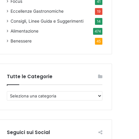
Focus
41
Eccellenze Gastronomiche
19
Consigli, Linee Guida e Suggerimenti
14
Alimentazione
474
Benessere
45
Tutte le Categorie
T
u
t
t
e
l
Seguici sui Social
e