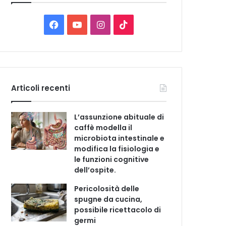
C
a
t
F
Y
I
T
e
a
o
n
i
g
o
c
u
s
k
r
i
e
T
t
T
e
Articoli recenti
b
u
a
o
L’assunzione abituale di
o
b
g
k
caffè modella il
microbiota intestinale e
o
e
r
modifica la fisiologia e
le funzioni cognitive
k
a
dell’ospite.
m
Pericolosità delle
spugne da cucina,
possibile ricettacolo di
germi