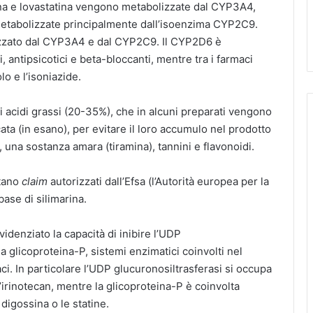
atina e lovastatina vengono metabolizzate dal CYP3A4,
metabolizzate principalmente dall’isoenzima CYP2C9.
izzato dal CYP3A4 e dal CYP2C9. Il CYP2D6 è
 antipsicotici e beta-bloccanti, mentre tra i farmaci
o e l’isoniazide.
di acidi grassi (20-35%), che in alcuni preparati vengono
ata (in esano), per evitare il loro accumulo nel prodotto
i, una sostanza amara (tiramina), tannini e flavonoidi.
ltano
claim
autorizzati dall’Efsa (l’Autorità europea per la
base di silimarina.
videnziato la capacità di inibire l’UDP
la glicoproteina-P, sistemi enzimatici coinvolti nel
i. In particolare l’UDP glucuronosiltrasferasi si occupa
irinotecan, mentre la glicoproteina-P è coinvolta
digossina o le statine.