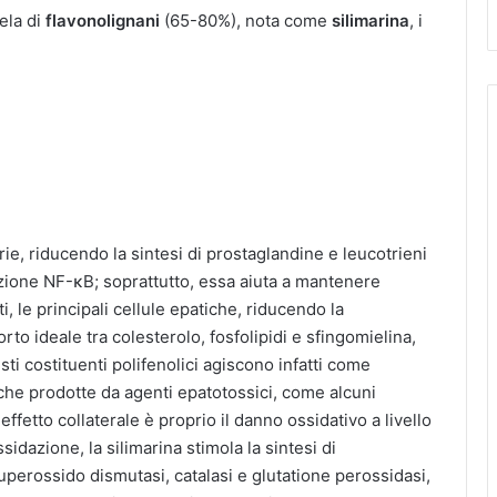
ela di
flavonolignani
(65-80%), nota come
silimarina
, i
ie, riducendo la sintesi di prostaglandine e leucotrieni
izione NF-κB; soprattutto, essa aiuta a mantenere
, le principali cellule epatiche, riducendo la
o ideale tra colesterolo, fosfolipidi e sfingomielina,
ti costituenti polifenolici agiscono infatti come
iche prodotte da agenti epatotossici, come alcuni
 effetto collaterale è proprio il danno ossidativo a livello
idazione, la silimarina stimola la sintesi di
superossido dismutasi, catalasi e glutatione perossidasi,