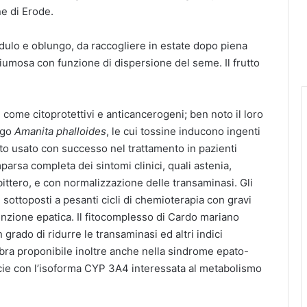
ne di Erode.
ndulo e oblungo, da raccogliere in estate dopo piena
iumosa con funzione di dispersione del seme. Il frutto
ti come citoprotettivi e anticancerogeni; ben noto il loro
ngo
Amanita phalloides
, le cui tossine inducono ingenti
to usato con successo nel trattamento in pazienti
parsa completa dei sintomi clinici, quali astenia,
ttero, e con normalizzazione delle transaminasi. Gli
i sottoposti a pesanti cicli di chemioterapia con gravi
funzione epatica. Il fitocomplesso di Cardo mariano
 grado di ridurre le transaminasi ed altri indici
bra proponibile inoltre anche nella sindrome epato-
cie con l’isoforma CYP 3A4 interessata al metabolismo