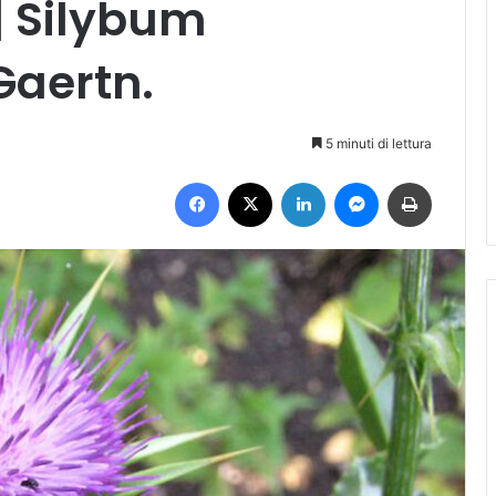
| Silybum
Gaertn.
5 minuti di lettura
Facebook
X
LinkedIn
Messenger
Stampa