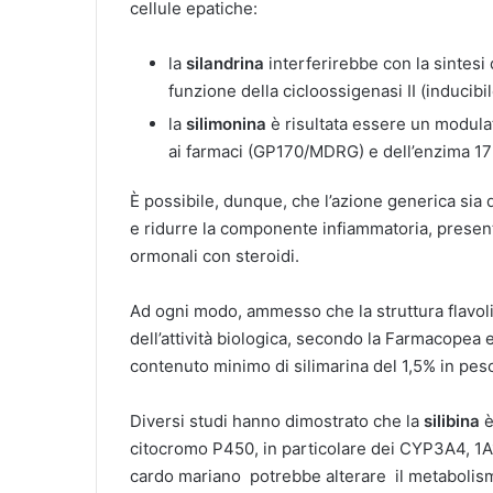
cellule epatiche:
la
silandrina
interferirebbe con la sintesi 
funzione della cicloossigenasi II (inducibi
la
silimonina
è risultata essere un modula
ai farmaci (GP170/MDRG) e dell’enzima 17
È possibile, dunque, che l’azione generica sia q
e ridurre la componente infiammatoria, present
ormonali con steroidi.
Ad ogni modo, ammesso che la struttura flavol
dell’attività biologica, secondo la Farmacopea 
contenuto minimo di silimarina del 1,5% in pes
Diversi studi hanno dimostrato che la
silibina
è
citocromo P450, in particolare dei CYP3A4, 1A1,
cardo mariano potrebbe alterare il metabolismo