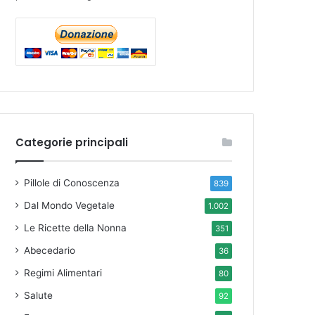
Categorie principali
Pillole di Conoscenza
839
Dal Mondo Vegetale
1.002
Le Ricette della Nonna
351
Abecedario
36
Regimi Alimentari
80
Salute
92