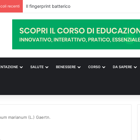
Il fingerprint batterico
icoli recenti
ENTAZIONE
SALUTE
BENESSERE
CORSO
DA SAPERE
ybum marianum (L.) Gaertn.