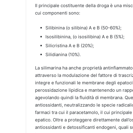
Il principale costituente della droga è una misc
cui componenti sono:
Silibinina (o silibina) A e B (50-60%);
Isosilibinina, (o isosilibina) A e B (5%);
Silicristina A e B (20%);
Silidianina (10%).
La silimarina ha anche proprietà antinfiammator
attraverso la modulazione del fattore di trascr
integre e funzionali le membrane degli epatociti
perossidazione lipidica e mantenendo un rapport
agevolando quindi la fluidità di membrana. Ques
antiossidanti, neutralizzando le specie radical
farmaci tra cui il paracetamolo, il cui principale
epatico. Oltre a proteggere direttamente dall’oss
antiossidanti e detossificanti endogeni, quali 