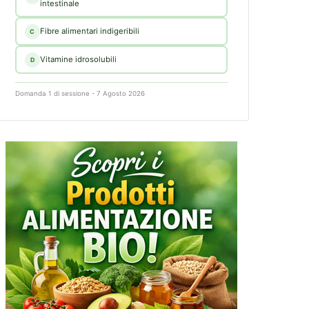
intestinale
Fibre alimentari indigeribili
C
Vitamine idrosolubili
D
Domanda 1 di sessione - 7 Agosto 2026