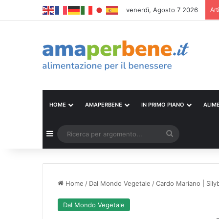
venerdì, Agosto 7 2026
Art
HOME
AMAPERBENE
IN PRIMO PIANO
ALIM
Barra laterale
Ricerca
per
argomento...
Home
/
Dal Mondo Vegetale
/
Cardo Mariano | Sil
Dal Mondo Vegetale