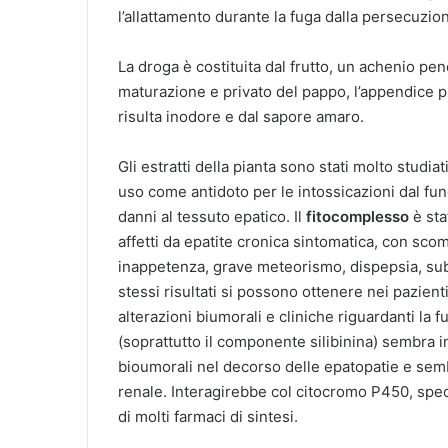
l’allattamento durante la fuga dalla persecuzio
La droga è costituita dal frutto, un achenio pe
maturazione e privato del pappo, l’appendice p
risulta inodore e dal sapore amaro.
Gli estratti della pianta sono stati molto studia
uso come antidoto per le intossicazioni dal fu
danni al tessuto epatico. Il
fitocomplesso
è sta
affetti da epatite cronica sintomatica, con scom
inappetenza, grave meteorismo, dispepsia, subi
stessi risultati si possono ottenere nei pazient
alterazioni biumorali e cliniche riguardanti la 
(soprattutto il componente silibinina) sembra in
bioumorali nel decorso delle epatopatie e sem
renale. Interagirebbe col citocromo P450, spe
di molti farmaci di sintesi.