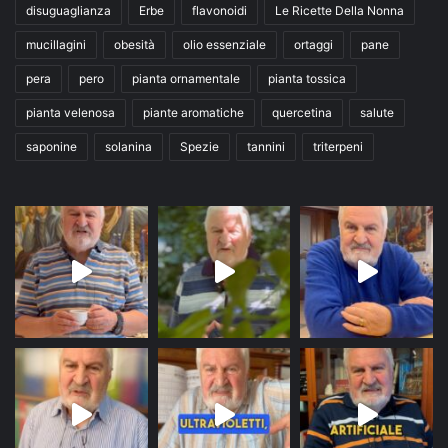
disuguaglianza
Erbe
flavonoidi
Le Ricette Della Nonna
mucillagini
obesità
olio essenziale
ortaggi
pane
pera
pero
pianta ornamentale
pianta tossica
pianta velenosa
piante aromatiche
quercetina
salute
saponine
solanina
Spezie
tannini
triterpeni