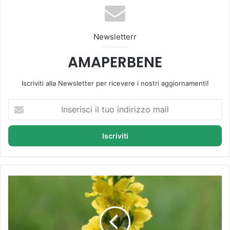
ok
be
m
Newsletterr
AMAPERBENE
Iscriviti alla Newsletter per ricevere i nostri aggiornamenti!
I
n
s
e
r
i
s
c
A
i
g
i
r
l
i
t
m