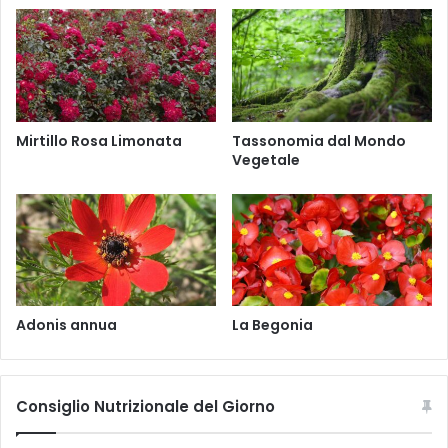
i
|
a
A
l
e
t
r
i
Mirtillo Rosa Limonata
Tassonomia dal Mondo
s
Vegetale
f
a
r
i
n
o
s
a
Adonis annua
La Begonia
Consiglio Nutrizionale del Giorno