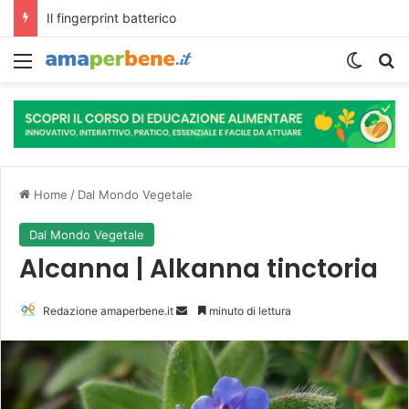
L’assunzione abituale di caffè modella il microbiota intestinale e modifica la fisiologia e le funzioni cognitive dell’ospite.
Menu
Cambi
R
Home
/
Dal Mondo Vegetale
Dal Mondo Vegetale
Alcanna | Alkanna tinctoria
Redazione amaperbene.it
I
minuto di lettura
n
v
i
a