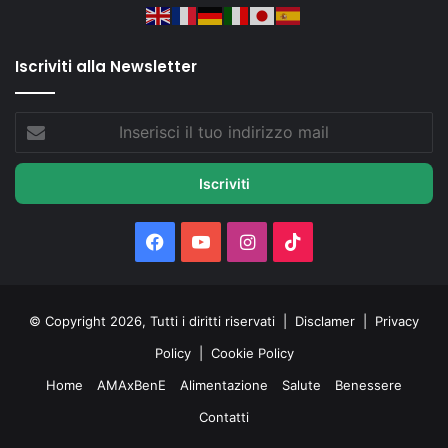
Iscriviti alla Newsletter
Inserisci
il
tuo
indirizzo
mail
Facebook
You
Instagram
TikTok
Tube
© Copyright 2026, Tutti i diritti riservati |
Disclamer
|
Privacy
Policy
|
Cookie Policy
Home
AMAxBenE
Alimentazione
Salute
Benessere
Contatti