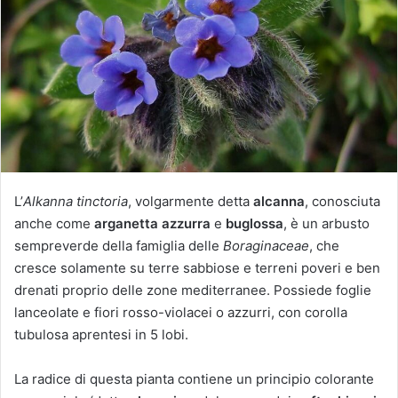
u
n
'
e
m
a
i
l
L’
Alkanna tinctoria
, volgarmente detta
alcanna
, conosciuta
anche come
arganetta azzurra
e
buglossa
, è un arbusto
sempreverde della famiglia delle
Boraginaceae
, che
cresce solamente su terre sabbiose e terreni poveri e ben
drenati proprio delle zone mediterranee. Possiede foglie
lanceolate e fiori rosso-violacei o azzurri, con corolla
tubulosa aprentesi in 5 lobi.
La radice di questa pianta contiene un principio colorante