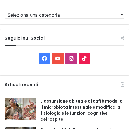
T
u
t
t
e
Seguici sui Social
l
e
C
F
Y
I
T
a
t
a
o
n
i
e
g
c
u
s
k
Articoli recenti
o
r
e
T
t
T
i
L’assunzione abituale di caffè modella
e
b
u
a
o
il microbiota intestinale e modifica la
fisiologia e le funzioni cognitive
o
b
g
k
dell’ospite.
o
e
r