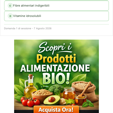
Fibre alimentari indigeribili
C
Vitamine idrosolubili
D
Domanda 1 di sessione - 7 Agosto 2026