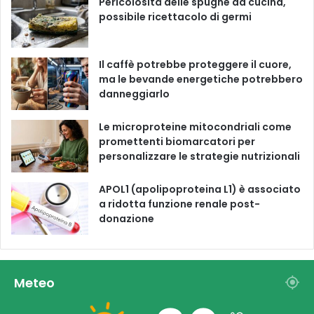
Pericolosità delle spugne da cucina,
possibile ricettacolo di germi
k
a
m
Il caffè potrebbe proteggere il cuore,
ma le bevande energetiche potrebbero
danneggiarlo
Le microproteine ​​mitocondriali come
promettenti biomarcatori per
personalizzare le strategie nutrizionali
APOL1 (apolipoproteina L1) è associato
a ridotta funzione renale post-
donazione
Meteo