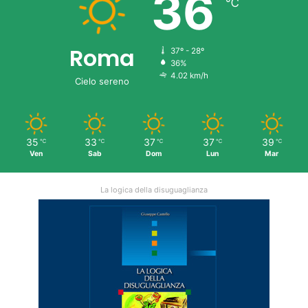
36
℃
Roma
37º - 28º
36%
4.02 km/h
Cielo sereno
35
33
37
37
39
℃
℃
℃
℃
℃
Ven
Sab
Dom
Lun
Mar
La logica della disuguaglianza