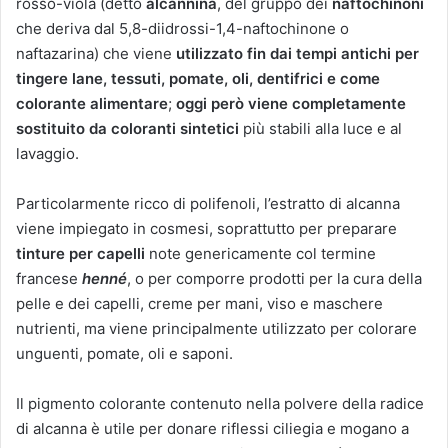
rosso-viola (detto
alcannina
, del gruppo dei
naftochinoni
che deriva dal 5,8-diidrossi-1,4-naftochinone o
naftazarina) che viene
utilizzato fin dai tempi antichi per
tingere lane, tessuti, pomate, oli, dentifrici e come
colorante alimentare
;
oggi però viene completamente
sostituito da coloranti sintetici
più stabili alla luce e al
lavaggio.
Particolarmente ricco di polifenoli, l’estratto di alcanna
viene impiegato in cosmesi, soprattutto per preparare
tinture per capelli
note genericamente col termine
francese
henné
, o per comporre prodotti per la cura della
pelle e dei capelli, creme per mani, viso e maschere
nutrienti, ma viene principalmente utilizzato per colorare
unguenti, pomate, oli e saponi.
Il pigmento colorante contenuto nella polvere della radice
di alcanna è utile per donare riflessi ciliegia e mogano a