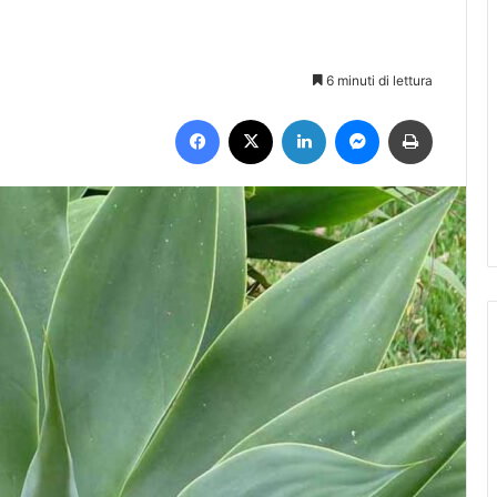
6 minuti di lettura
Facebook
X
LinkedIn
Messenger
Stampa