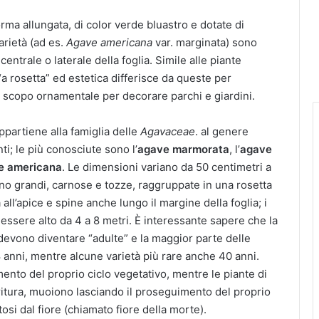
orma allungata, di color verde bluastro e dotate di
arietà (ad es.
Agave americana
var. marginata) sono
centrale o laterale della foglia. Simile alle piante
a rosetta” ed estetica differisce da queste per
 a scopo ornamentale per decorare parchi e giardini.
partiene alla famiglia delle
Agavaceae
. al genere
ti; le più conosciute sono l’
agave marmorata
, l’
agave
e americana
. Le dimensioni variano da 50 centimetri a
ono grandi, carnose e tozze, raggruppate in una rosetta
ll’apice e spine anche lungo il margine della foglia; i
 essere alto da 4 a 8 metri. È interessante sapere che la
e devono diventare “adulte” e la maggior parte delle
8 anni, mentre alcune varietà più rare anche 40 anni.
mento del proprio ciclo vegetativo, mentre le piante di
itura, muoiono lasciando il proseguimento del proprio
osi dal fiore (chiamato fiore della morte).