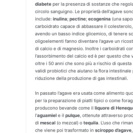
diabete
per la presenza di sostanze che regolan
circolo sanguigno. Le proprietà dell’agave sono
include:
inulina
;
pectine
;
ecogenina
(una saponi
carboidrato capace di abbassare il colesterolo, 
avendo un basso indice glicemico, di tenere sott
oligoelementi fanno diventare l’agave un ricosti
di calcio e di magnesio. Inoltre i carboidrati 
l’assorbimento del calcio ed è per questo che 
oltre i 50 anni che sono più a rischio di questa 
validi probiotici che aiutano la flora intestin
riduzione della produzione di gas intestinali.
In passato l’agave era usata come alimento quo
per la preparazione di piatti tipici o come forag
producono bevande come il
liquore di Heneq
l’
aguamiel
e il
pulque
, ottenute attraverso proc
di
mescal
(o mezcal) o
tequila
. L’uso che rima
che viene poi trasformato in
sciroppo d’agave