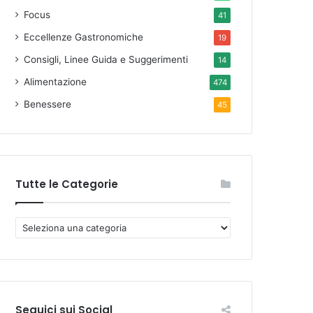
Focus
41
Eccellenze Gastronomiche
19
Consigli, Linee Guida e Suggerimenti
14
Alimentazione
474
Benessere
45
Tutte le Categorie
T
u
t
t
e
l
Seguici sui Social
e