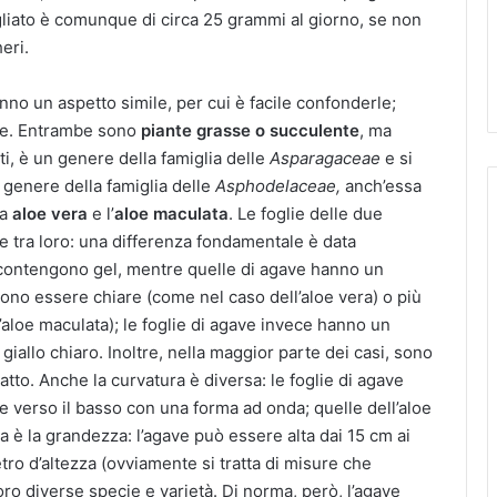
igliato è comunque di circa 25 grammi al giorno, se non
eri.
hanno un aspetto simile, per cui è facile confonderle;
rse. Entrambe sono
piante grasse o succulente
, ma
atti, è un genere della famiglia delle
Asparagaceae
e si
n genere della famiglia delle
Asphodelaceae,
anch’essa
ma
aloe vera
e l’
aloe maculata
. Le foglie delle due
e tra loro: una differenza fondamentale è data
oe contengono gel, mentre quelle di agave hanno un
ssono essere chiare (come nel caso dell’aloe vera) o più
’aloe maculata); le foglie di agave invece hanno un
iallo chiaro. Inoltre, nella maggior parte dei casi, sono
tto. Anche la curvatura è diversa: le foglie di agave
e verso il basso con una forma ad onda; quelle dell’aloe
a è la grandezza: l’agave può essere alta dai 15 cm ai
etro d’altezza (ovviamente si tratta di misure che
loro diverse specie e varietà. Di norma, però, l’agave