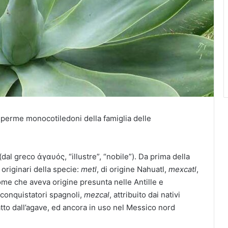
sperme monocotiledoni della famiglia delle
dal greco ἀγαυός, “illustre”, “nobile”). Da prima della
originari della specie:
metl
, di origine Nahuatl,
mexcatl
,
ome che aveva origine presunta nelle Antille e
conquistatori spagnoli,
mezcal
, attribuito dai nativi
tto dall’agave, ed ancora in uso nel Messico nord