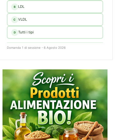
LDL
B
VLDL
C
Tutti i tipi
D
Domanda 1 di sessione - 6 Agosto 2026