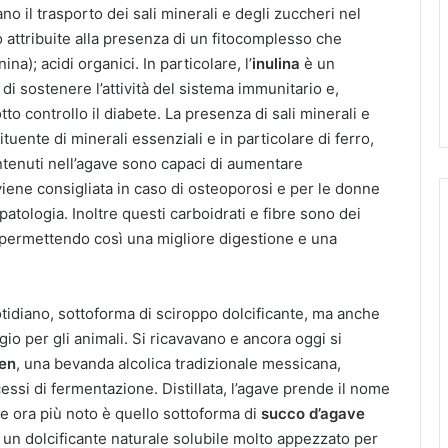
o il trasporto dei sali minerali e degli zuccheri nel
 attribuite alla presenza di un fitocomplesso che
na); acidi organici. In particolare, l’
inulina
è un
di sostenere l’attività del sistema immunitario e,
o controllo il diabete. La presenza di sali minerali e
tuente di minerali essenziali e in particolare di ferro,
contenuti nell’agave sono capaci di aumentare
viene consigliata in caso di osteoporosi e per le donne
patologia. Inoltre questi carboidrati e fibre sono dei
ale permettendo così una migliore digestione e una
tidiano, sottoforma di sciroppo dolcificante, ma anche
gio per gli animali. Si ricavavano e ancora oggi si
uen
, una bevanda alcolica tradizionale messicana,
essi di fermentazione. Distillata, l’agave prende il nome
ne ora più noto è quello sottoforma di
succo d’agave
, un dolcificante naturale solubile molto appezzato per