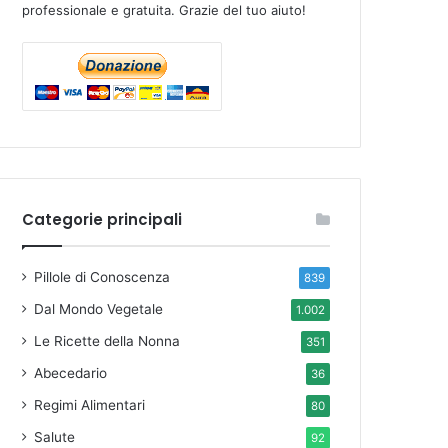
professionale e gratuita. Grazie del tuo aiuto!
Categorie principali
Pillole di Conoscenza
839
Dal Mondo Vegetale
1.002
Le Ricette della Nonna
351
Abecedario
36
Regimi Alimentari
80
Salute
92