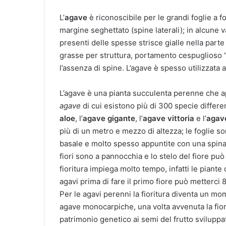
L’
agave
è riconoscibile per le grandi foglie a f
margine seghettato (spine laterali); in alcune v
presenti delle spesse strisce gialle nella parte 
grasse per struttura, portamento cespuglioso “
l’assenza di spine. L’agave è spesso utilizzata
L’agave è una pianta succulenta perenne che ap
agave
di cui esistono più di 300 specie differen
aloe
, l’
agave gigante
, l’
agave vittoria
e l’
agav
più di un metro e mezzo di altezza; le foglie s
basale e molto spesso appuntite con una spina a
fiori sono a pannocchia e lo stelo del fiore può
fioritura impiega molto tempo, infatti le piant
agavi prima di fare il primo fiore può metterci 
Per le agavi perenni la fioritura diventa un mo
agave monocarpiche, una volta avvenuta la fior
patrimonio genetico ai semi del frutto sviluppat