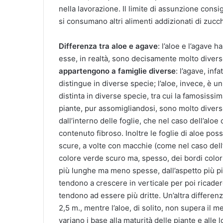
nella lavorazione. Il limite di assunzione cons
si consumano altri alimenti addizionati di zucch
Differenza tra aloe e agave
: l’aloe e l’agave 
esse, in realtà, sono decisamente molto dive
appartengono a famiglie diverse
: l’agave, inf
distingue in diverse specie; l’aloe, invece, è u
distinta in diverse specie, tra cui la famosissi
piante, pur assomigliandosi, sono molto divers
dall’interno delle foglie, che nel caso dell’al
contenuto fibroso. Inoltre le foglie di aloe po
scure, a volte con macchie (come nel caso dell
colore verde scuro ma, spesso, dei bordi color g
più lunghe ma meno spesse, dall’aspetto più pia
tendono a crescere in verticale per poi ricader
tendono ad essere più dritte. Un’altra differenz
2,5 m., mentre l’aloe, di solito, non supera il m
variano i base alla maturità delle piante e alle 