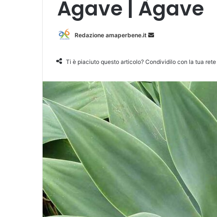
Agave | Àgave
Redazione amaperbene.it
I
n
v
Ti è piaciuto questo articolo? Condividilo con la tua rete
i
a
u
n
'
e
m
a
i
l