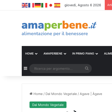
giovedì, Agosto 6 2026
Art
HOME
AMAPERBENE
IN PRIMO PIANO
ALIM
Barra laterale
Ricerca
per
argomento...
Home
/
Dal Mondo Vegetale
/
Agave | Àgave
Dal Mondo Vegetale