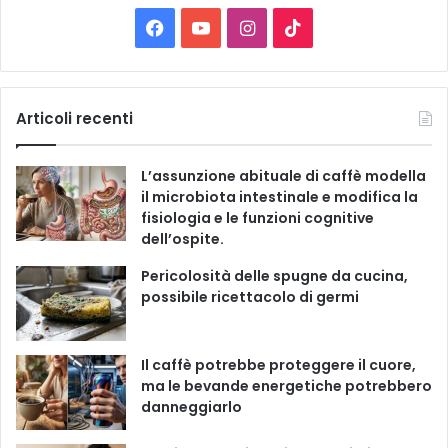
C
F
Y
I
T
a
t
a
o
n
i
e
g
c
u
s
k
Articoli recenti
o
r
e
T
t
T
i
L’assunzione abituale di caffè modella
e
b
u
a
o
il microbiota intestinale e modifica la
fisiologia e le funzioni cognitive
o
b
g
k
dell’ospite.
o
e
r
Pericolosità delle spugne da cucina,
possibile ricettacolo di germi
k
a
m
Il caffè potrebbe proteggere il cuore,
ma le bevande energetiche potrebbero
danneggiarlo