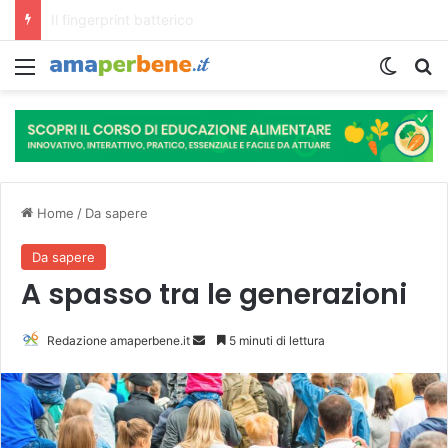
L’assunzione abituale di caffè modella il microbiota intestinale e modifica la fisiologia e le funzioni cognitive dell’ospite.
Menu
Cambi
R
Home
/
Da sapere
Da sapere
A spasso tra le generazioni
Redazione amaperbene.it
I
5 minuti di lettura
n
v
i
a