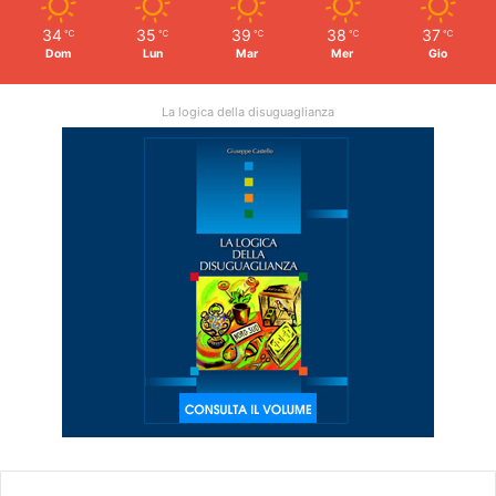
34
35
39
38
37
℃
℃
℃
℃
℃
Dom
Lun
Mar
Mer
Gio
La logica della disuguaglianza