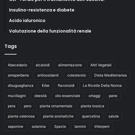
Insulino-resistenza e diabete
Acido ialuronico
Valutazione della funzionalità renale
Tags
Abecedario
alcaloidi
alimentazione
Altri Vegetali
amaperbene
antiossidanti
colesterolo
Dieta Mediterranea
disuguaglianza
Erbe
flavonoidi
Le Ricette Della Nonna
mucillagini
obesità
olio essenziale
ortaggi
pane
pera
pero
pianta ornamentale
pianta tossica
pianta velenosa
piante aromatiche
quercetina
salute
saponine
solanina
Spezie
tannini
triterpeni