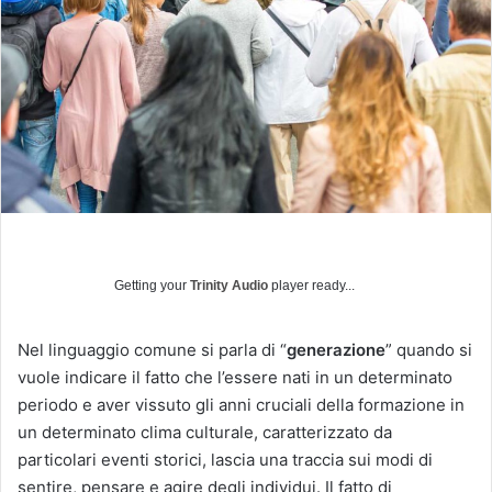
u
n
'
e
m
a
i
l
Getting your
Trinity Audio
player ready...
Nel linguaggio comune si parla di “
generazione
” quando si
vuole indicare il fatto che l’essere nati in un determinato
periodo e aver vissuto gli anni cruciali della formazione in
un determinato clima culturale, caratterizzato da
particolari eventi storici, lascia una traccia sui modi di
sentire, pensare e agire degli individui. Il fatto di