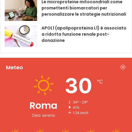
Le microproteine ​​mitocondriali come
promettenti biomarcatori per
personalizzare le strategie nutrizionali
APOL1 (apolipoproteina L1) è associato
a ridotta funzione renale post-
donazione
Meteo
30
℃
Roma
34º - 29º
41%
1.34 km/h
Cielo sereno