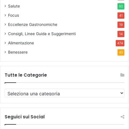
Salute
92
Focus
41
Eccellenze Gastronomiche
19
Consigli, Linee Guida e Suggerimenti
14
Alimentazione
474
Benessere
45
Tutte le Categorie
T
u
t
t
e
Seguici sui Social
l
e