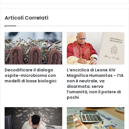
a
p
Articoli Correlati
o
t
a
m
i
c
u
m
Decodificare il dialogo
L’enciclica di Leone XIV
ospite-microbioma con
Magnifica Humanitas – l’IA
modelli di base biologici
non è neutrale, va
disarmata; serva
l’umanità, non il potere di
pochi