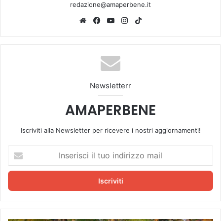
redazione@amaperbene.it
We
Fa
Yo
Ins
Tik
bsi
ce
u
tag
To
te
bo
Tu
ra
k
ok
be
m
Newsletterr
AMAPERBENE
Iscriviti alla Newsletter per ricevere i nostri aggiornamenti!
I
n
s
e
r
i
s