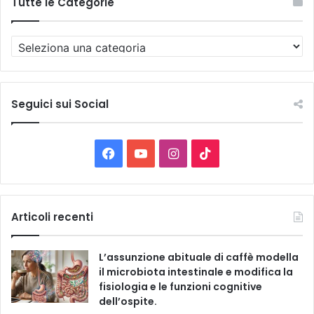
Tutte le Categorie
T
u
t
t
e
Seguici sui Social
l
e
C
F
Y
I
T
a
t
a
o
n
i
e
g
c
u
s
k
Articoli recenti
o
r
e
T
t
T
i
L’assunzione abituale di caffè modella
e
b
u
a
o
il microbiota intestinale e modifica la
fisiologia e le funzioni cognitive
o
b
g
k
dell’ospite.