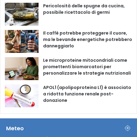
o
e
r
Pericolosità delle spugne da cucina,
possibile ricettacolo di germi
k
a
m
Il caffè potrebbe proteggere il cuore,
ma le bevande energetiche potrebbero
danneggiarlo
Le microproteine ​​mitocondriali come
promettenti biomarcatori per
personalizzare le strategie nutrizionali
APOL1 (apolipoproteina L1) è associato
a ridotta funzione renale post-
donazione
Meteo