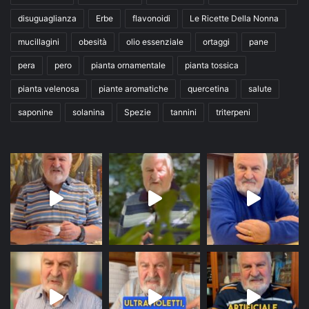
disuguaglianza
Erbe
flavonoidi
Le Ricette Della Nonna
mucillagini
obesità
olio essenziale
ortaggi
pane
pera
pero
pianta ornamentale
pianta tossica
pianta velenosa
piante aromatiche
quercetina
salute
saponine
solanina
Spezie
tannini
triterpeni