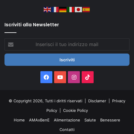
Iscriviti alla Newsletter
Inserisci
il
tuo
indirizzo
mail
Facebook
You
Instagram
TikTok
Tube
© Copyright 2026, Tutti i diritti riservati |
Disclamer
|
Privacy
Policy
|
Cookie Policy
Home
AMAxBenE
Alimentazione
Salute
Benessere
Contatti