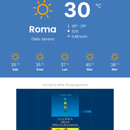
30
℃
Roma
35º - 29º
52%
0.89 km/h
Cielo sereno
35
35
37
40
38
℃
℃
℃
℃
℃
Sab
Dom
Lun
Mar
Mer
La logica della disuguaglianza