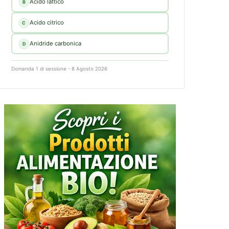
Acido lattico
B
Acido citrico
C
Anidride carbonica
D
Domanda 1 di sessione - 8 Agosto 2026