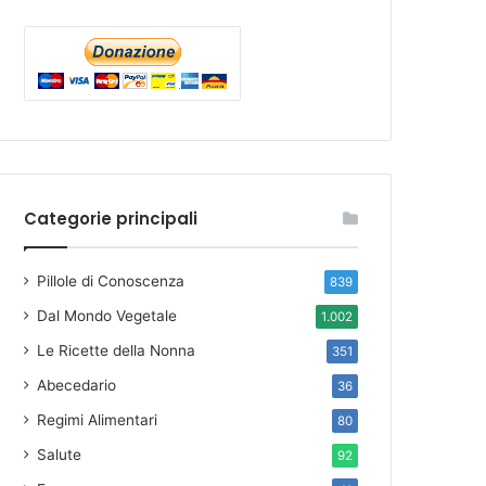
Categorie principali
Pillole di Conoscenza
839
Dal Mondo Vegetale
1.002
Le Ricette della Nonna
351
Abecedario
36
Regimi Alimentari
80
Salute
92