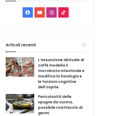
C
a
t
F
Y
I
T
e
a
o
n
i
g
o
c
u
s
k
r
i
e
T
t
T
e
Articoli recenti
b
u
a
o
L’assunzione abituale di
o
b
g
k
caffè modella il
microbiota intestinale e
o
e
r
modifica la fisiologia e
le funzioni cognitive
k
a
dell’ospite.
m
Pericolosità delle
spugne da cucina,
possibile ricettacolo di
germi