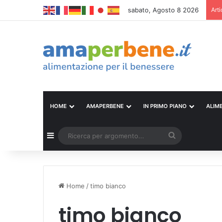
sabato, Agosto 8 2026
Arti
HOME
AMAPERBENE
IN PRIMO PIANO
ALIM
Barra laterale
Ricerca
per
argomento...
Home
/
timo bianco
timo bianco