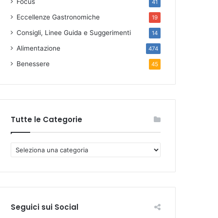
Focus
41
Eccellenze Gastronomiche
19
Consigli, Linee Guida e Suggerimenti
14
Alimentazione
474
Benessere
45
Tutte le Categorie
T
u
t
t
e
l
Seguici sui Social
e