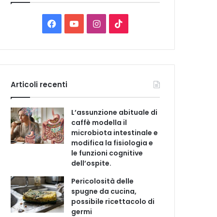
C
a
t
F
Y
I
T
e
a
o
n
i
g
o
c
u
s
k
r
i
e
T
t
T
e
Articoli recenti
b
u
a
o
L’assunzione abituale di
o
b
g
k
caffè modella il
microbiota intestinale e
o
e
r
modifica la fisiologia e
le funzioni cognitive
k
a
dell’ospite.
m
Pericolosità delle
spugne da cucina,
possibile ricettacolo di
germi