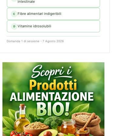
intestinale
Fibre alimentari indigeribili
C
Vitamine idrosolubili
D
Domanda 1 di sessione - 7 Agosto 2026