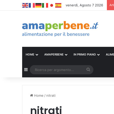
venerdì, Agosto 7 2026
Art
HOME
AMAPERBENE
IN PRIMO PIANO
ALIM
Barra laterale
Ricerca
per
argomento...
Home
/
nitrati
nitrati