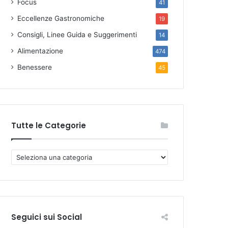
Focus
41
Eccellenze Gastronomiche
19
Consigli, Linee Guida e Suggerimenti
14
Alimentazione
474
Benessere
45
Tutte le Categorie
T
u
t
t
e
l
Seguici sui Social
e