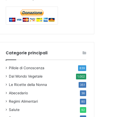
Categorie principali
Pillole di Conoscenza
839
Dal Mondo Vegetale
1.002
Le Ricette della Nonna
351
Abecedario
36
Regimi Alimentari
80
Salute
92