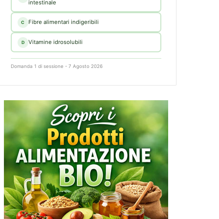
intestinale
Fibre alimentari indigeribili
C
Vitamine idrosolubili
D
Domanda 1 di sessione - 7 Agosto 2026