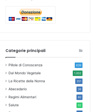
Categorie principali
Pillole di Conoscenza
839
Dal Mondo Vegetale
1.002
Le Ricette della Nonna
351
Abecedario
36
Regimi Alimentari
80
Salute
92