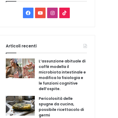
C
a
t
F
Y
I
T
e
a
o
n
i
g
o
c
u
s
k
r
i
e
T
t
T
e
Articoli recenti
b
u
a
o
L’assunzione abituale di
o
b
g
k
caffè modella il
microbiota intestinale e
o
e
r
modifica la fisiologia e
le funzioni cognitive
k
a
dell’ospite.
m
Pericolosità delle
spugne da cucina,
possibile ricettacolo di
germi