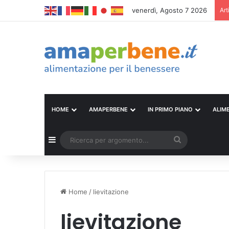
venerdì, Agosto 7 2026
Art
HOME
AMAPERBENE
IN PRIMO PIANO
ALIM
Barra laterale
Ricerca
per
argomento...
Home
/
lievitazione
lievitazione