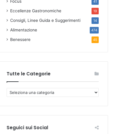
Focus
41
Eccellenze Gastronomiche
19
Consigli, Linee Guida e Suggerimenti
14
Alimentazione
474
Benessere
45
Tutte le Categorie
T
u
t
t
e
l
Seguici sui Social
e