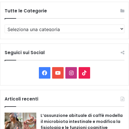
Tutte le Categorie
T
u
t
t
e
Seguici sui Social
l
e
C
F
Y
I
T
a
t
a
o
n
i
e
g
c
u
s
k
Articoli recenti
o
r
e
T
t
T
i
L’assunzione abituale di caffè modella
e
b
u
a
o
il microbiota intestinale e modifica la
fisiologia e le funzioni cognitive