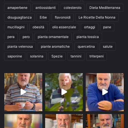
amaperbene
antiossidanti
colesterolo
Dieta Mediterranea
disuguaglianza
Erbe
flavonoidi
Le Ricette Della Nonna
mucillagini
obesità
olio essenziale
ortaggi
pane
pera
pero
pianta ornamentale
pianta tossica
pianta velenosa
piante aromatiche
quercetina
salute
saponine
solanina
Spezie
tannini
triterpeni