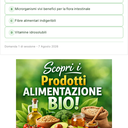
Microrganismi vivi benefici per la flora intestinale
B
Fibre alimentari indigeribili
C
Vitamine idrosolubili
D
Domanda 1 di sessione - 7 Agosto 2026