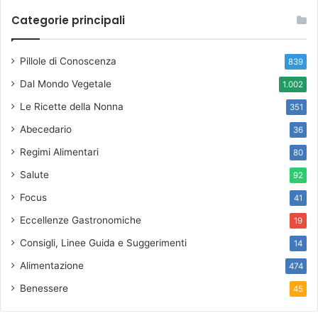
Categorie principali
Pillole di Conoscenza
839
Dal Mondo Vegetale
1.002
Le Ricette della Nonna
351
Abecedario
36
Regimi Alimentari
80
Salute
92
Focus
41
Eccellenze Gastronomiche
19
Consigli, Linee Guida e Suggerimenti
14
Alimentazione
474
Benessere
45