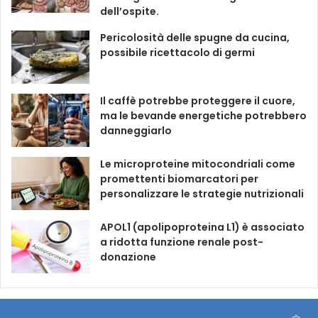
o
b
g
k
dell’ospite.
o
e
r
Pericolosità delle spugne da cucina,
possibile ricettacolo di germi
k
a
m
Il caffè potrebbe proteggere il cuore,
ma le bevande energetiche potrebbero
danneggiarlo
Le microproteine ​​mitocondriali come
promettenti biomarcatori per
personalizzare le strategie nutrizionali
APOL1 (apolipoproteina L1) è associato
a ridotta funzione renale post-
donazione