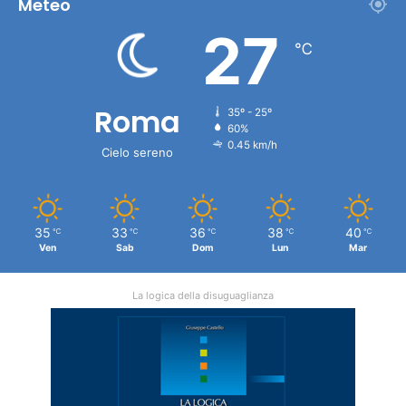
Meteo
27
℃
Roma
35º - 25º
60%
0.45 km/h
Cielo sereno
35
33
36
38
40
℃
℃
℃
℃
℃
Ven
Sab
Dom
Lun
Mar
La logica della disuguaglianza