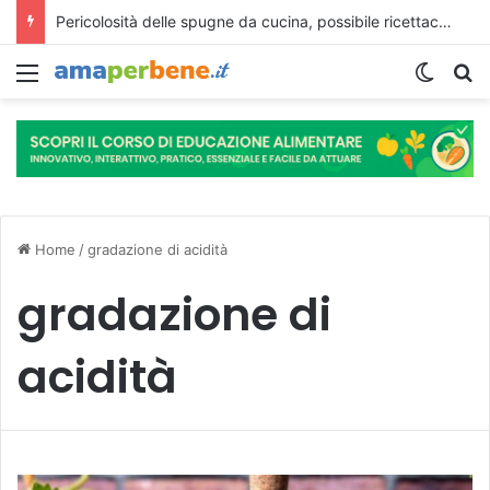
Pericolosità delle spugne da cucina, possibile ricettacolo di germi
Menu
Cambi
R
Home
/
gradazione di acidità
gradazione di
acidità