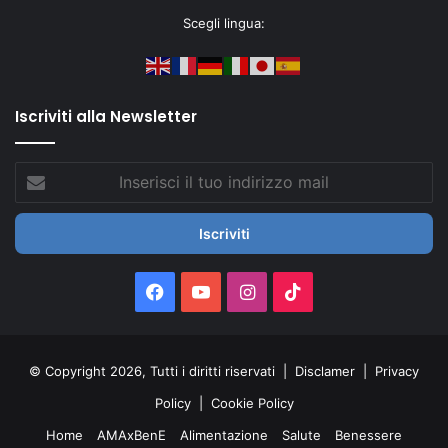
Scegli lingua:
Iscriviti alla Newsletter
Inserisci
il
tuo
indirizzo
mail
Facebook
You
Instagram
TikTok
Tube
© Copyright 2026, Tutti i diritti riservati |
Disclamer
|
Privacy
Policy
|
Cookie Policy
Home
AMAxBenE
Alimentazione
Salute
Benessere