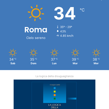
34
℃
Roma
35º - 29º
43%
4.85 km/h
Cielo sereno
34
35
37
39
38
℃
℃
℃
℃
℃
Sab
Dom
Lun
Mar
Mer
La logica della disuguaglianza