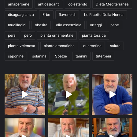
amaperbene
antiossidanti
colesterolo
Dieta Mediterranea
disuguaglianza
Erbe
flavonoidi
Le Ricette Della Nonna
mucillagini
obesità
olio essenziale
ortaggi
pane
pera
pero
pianta ornamentale
pianta tossica
pianta velenosa
piante aromatiche
quercetina
salute
saponine
solanina
Spezie
tannini
triterpeni