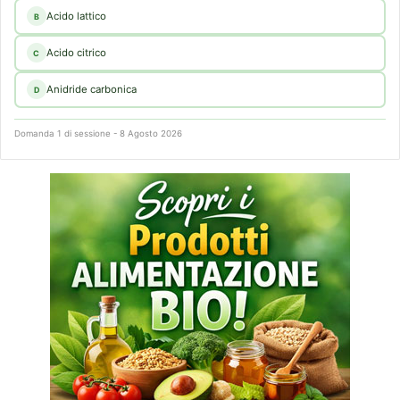
Acido lattico
B
Acido citrico
C
Anidride carbonica
D
Domanda 1 di sessione - 8 Agosto 2026