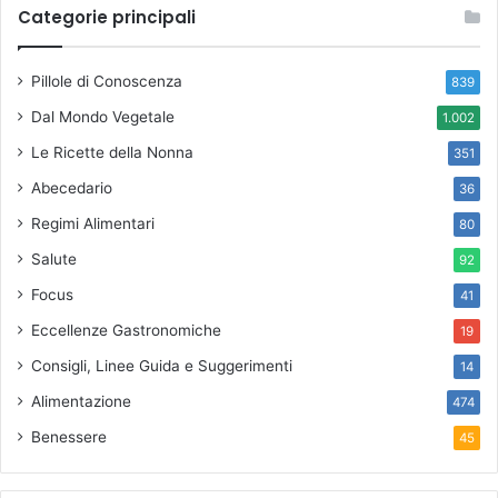
Categorie principali
Pillole di Conoscenza
839
Dal Mondo Vegetale
1.002
Le Ricette della Nonna
351
Abecedario
36
Regimi Alimentari
80
Salute
92
Focus
41
Eccellenze Gastronomiche
19
Consigli, Linee Guida e Suggerimenti
14
Alimentazione
474
Benessere
45