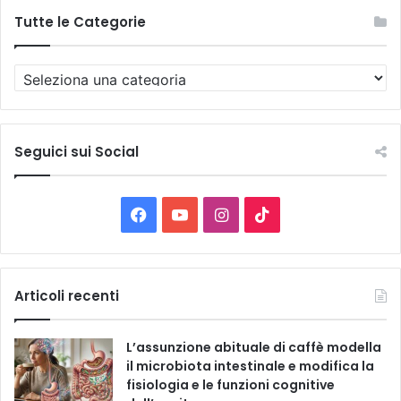
Tutte le Categorie
T
u
t
t
e
Seguici sui Social
l
e
C
F
Y
I
T
a
t
a
o
n
i
e
g
c
u
s
k
Articoli recenti
o
r
e
T
t
T
i
L’assunzione abituale di caffè modella
e
b
u
a
o
il microbiota intestinale e modifica la
fisiologia e le funzioni cognitive
o
b
g
k