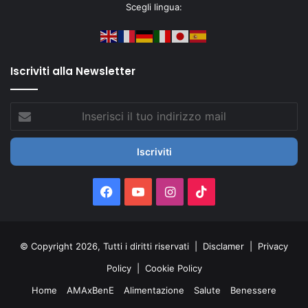
Scegli lingua:
Iscriviti alla Newsletter
Inserisci
il
tuo
indirizzo
mail
Facebook
You
Instagram
TikTok
Tube
© Copyright 2026, Tutti i diritti riservati |
Disclamer
|
Privacy
Policy
|
Cookie Policy
Home
AMAxBenE
Alimentazione
Salute
Benessere