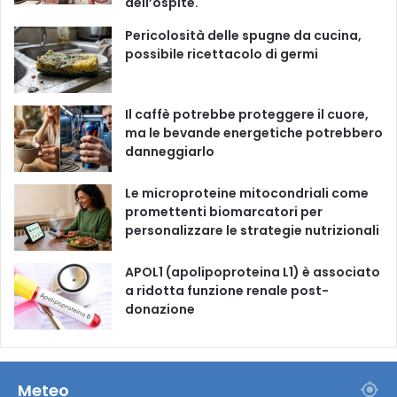
dell’ospite.
o
e
r
Pericolosità delle spugne da cucina,
possibile ricettacolo di germi
k
a
m
Il caffè potrebbe proteggere il cuore,
ma le bevande energetiche potrebbero
danneggiarlo
Le microproteine ​​mitocondriali come
promettenti biomarcatori per
personalizzare le strategie nutrizionali
APOL1 (apolipoproteina L1) è associato
a ridotta funzione renale post-
donazione
Meteo