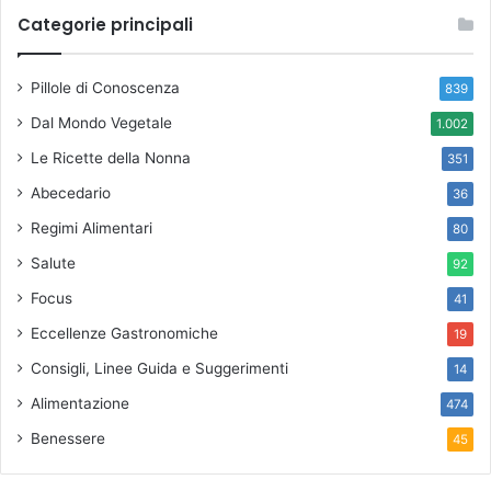
Categorie principali
Pillole di Conoscenza
839
Dal Mondo Vegetale
1.002
Le Ricette della Nonna
351
Abecedario
36
Regimi Alimentari
80
Salute
92
Focus
41
Eccellenze Gastronomiche
19
Consigli, Linee Guida e Suggerimenti
14
Alimentazione
474
Benessere
45