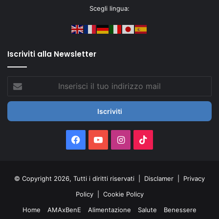
Scegli lingua:
Iscriviti alla Newsletter
Inserisci
il
tuo
indirizzo
mail
Facebook
You
Instagram
TikTok
Tube
© Copyright 2026, Tutti i diritti riservati |
Disclamer
|
Privacy
Policy
|
Cookie Policy
Home
AMAxBenE
Alimentazione
Salute
Benessere