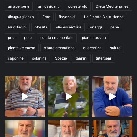
amaperbene
antiossidanti
colesterolo
Dieta Mediterranea
disuguaglianza
Erbe
flavonoidi
Le Ricette Della Nonna
mucillagini
obesità
olio essenziale
ortaggi
pane
pera
pero
pianta ornamentale
pianta tossica
pianta velenosa
piante aromatiche
quercetina
salute
saponine
solanina
Spezie
tannini
triterpeni