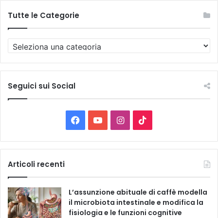
Tutte le Categorie
T
u
t
t
e
Seguici sui Social
l
e
C
F
Y
I
T
a
t
a
o
n
i
e
g
c
u
s
k
Articoli recenti
o
r
e
T
t
T
i
L’assunzione abituale di caffè modella
e
b
u
a
o
il microbiota intestinale e modifica la
fisiologia e le funzioni cognitive
o
b
g
k