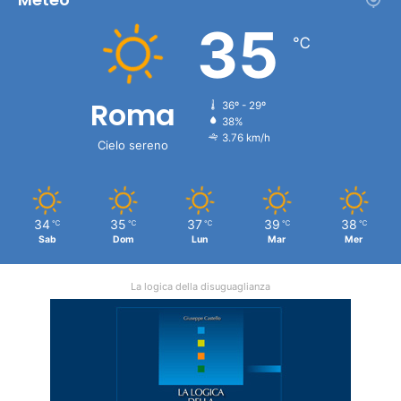
35
℃
Roma
36º - 29º
38%
3.76 km/h
Cielo sereno
34
35
37
39
38
℃
℃
℃
℃
℃
Sab
Dom
Lun
Mar
Mer
La logica della disuguaglianza