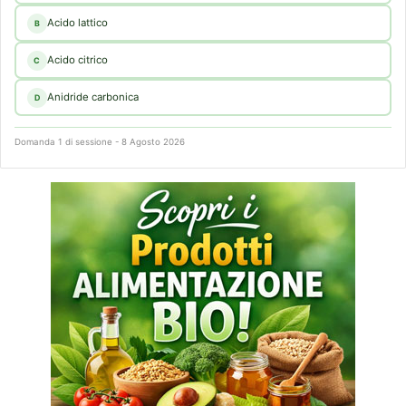
Acido lattico
B
Acido citrico
C
Anidride carbonica
D
Domanda 1 di sessione - 8 Agosto 2026