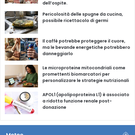
dell’ospite.
o
e
r
Pericolosità delle spugne da cucina,
possibile ricettacolo di germi
k
a
m
Il caffè potrebbe proteggere il cuore,
ma le bevande energetiche potrebbero
danneggiarlo
Le microproteine ​​mitocondriali come
promettenti biomarcatori per
personalizzare le strategie nutrizionali
APOL1 (apolipoproteina L1) è associato
a ridotta funzione renale post-
donazione
Meteo