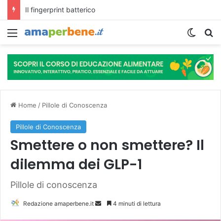
L’assunzione abituale di caffè modella il microbiota intestinale e modifica la fisiologia e le funzioni cognitive dell’ospite.
Menu
Cambi
R
Home
/
Pillole di Conoscenza
Pillole di Conoscenza
Smettere o non smettere? Il
dilemma dei GLP-1
Pillole di conoscenza
Redazione amaperbene.it
I
4 minuti di lettura
n