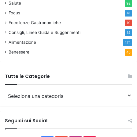
Salute
92
Focus
41
Eccellenze Gastronomiche
19
Consigli, Linee Guida e Suggerimenti
14
Alimentazione
474
Benessere
45
Tutte le Categorie
T
u
t
t
e
Seguici sui Social
l
e