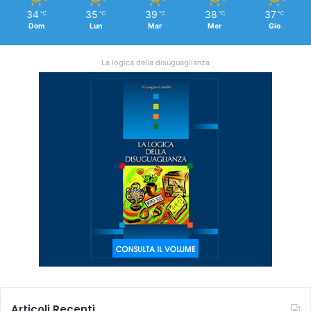
34
35
39
38
37
℃
℃
℃
℃
℃
Dom
Lun
Mar
Mer
Gio
La logica della disuguaglianza
Articoli Recenti