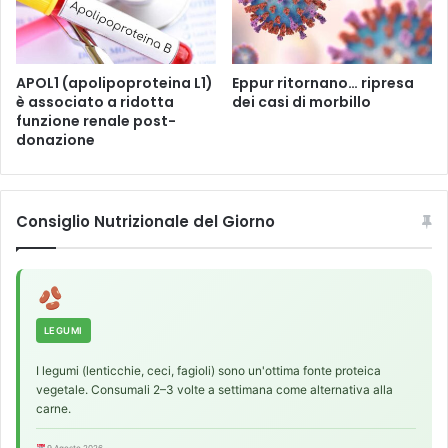
l
H
a
a
t
n
u
APOL1 (apolipoproteina L1)
Eppur ritornano… ripresa
G
è associato a ridotta
dei casi di morbillo
a
u
funzione renale post-
p
o
donazione
e
)
l
l
e
Consiglio Nutrizionale del Giorno
LEGUMI
I legumi (lenticchie, ceci, fagioli) sono un'ottima fonte proteica
vegetale. Consumali 2–3 volte a settimana come alternativa alla
carne.