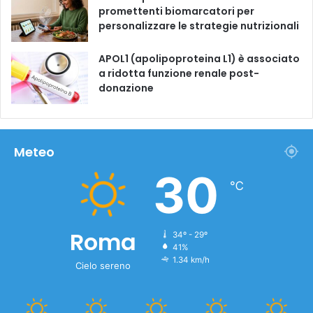
promettenti biomarcatori per
personalizzare le strategie nutrizionali
APOL1 (apolipoproteina L1) è associato
a ridotta funzione renale post-
donazione
Meteo
30
℃
Roma
34º - 29º
41%
1.34 km/h
Cielo sereno