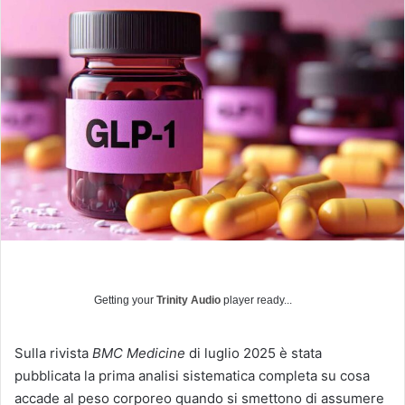
v
i
a
u
n
'
e
m
a
i
l
Getting your
Trinity Audio
player ready...
Sulla rivista
BMC Medicine
di luglio 2025 è stata
pubblicata la prima analisi sistematica completa su cosa
accade al peso corporeo quando si smettono di assumere