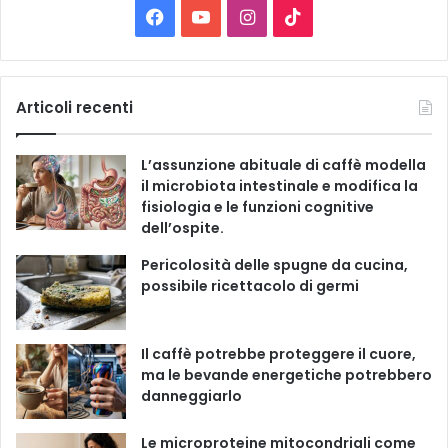
C
F
Y
I
T
a
t
a
o
n
i
e
g
c
u
s
k
Articoli recenti
o
r
e
T
t
T
i
L’assunzione abituale di caffè modella
e
b
u
a
o
il microbiota intestinale e modifica la
fisiologia e le funzioni cognitive
o
b
g
k
dell’ospite.
o
e
r
Pericolosità delle spugne da cucina,
possibile ricettacolo di germi
k
a
m
Il caffè potrebbe proteggere il cuore,
ma le bevande energetiche potrebbero
danneggiarlo
Le microproteine ​​mitocondriali come