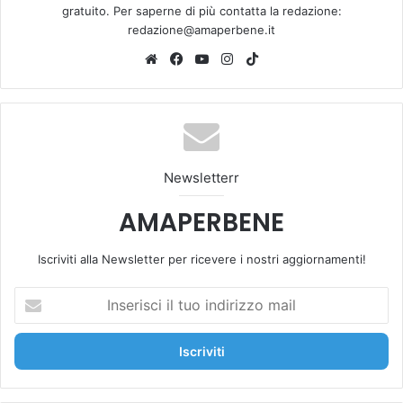
gratuito. Per saperne di più contatta la redazione:
redazione@amaperbene.it
We
Fa
Yo
Ins
Tik
bsi
ce
u
tag
To
te
bo
Tu
ra
k
ok
be
m
Newsletterr
AMAPERBENE
Iscriviti alla Newsletter per ricevere i nostri aggiornamenti!
I
n
s
e
r
i