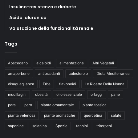
Insulino-resistenza e diabete
Acido ialuronico
Valutazione della funzionalità renale
Tags
Abecedario
alcaloidi
alimentazione
Altri Vegetali
amaperbene
antiossidanti
colesterolo
Dieta Mediterranea
disuguaglianza
Erbe
flavonoidi
Le Ricette Della Nonna
mucillagini
obesità
olio essenziale
ortaggi
pane
pera
pero
pianta ornamentale
pianta tossica
pianta velenosa
piante aromatiche
quercetina
salute
saponine
solanina
Spezie
tannini
triterpeni