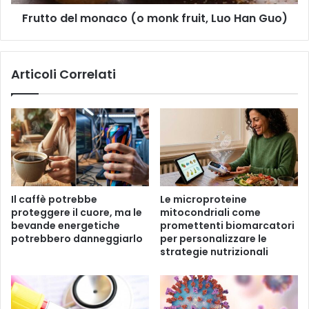
p
l
u
Frutto del monaco (o monk fruit, Luo Han Guo)
m
ò
o
c
n
a
a
Articoli Correlati
m
c
b
o
i
(
a
o
r
m
e
o
f
n
i
k
s
f
Il caffè potrebbe
Le microproteine ​​
i
r
proteggere il cuore, ma le
mitocondriali come
c
u
bevande energetiche
promettenti biomarcatori
a
i
potrebbero danneggiarlo
per personalizzare le
m
t
strategie nutrizionali
e
,
n
L
t
u
e
o