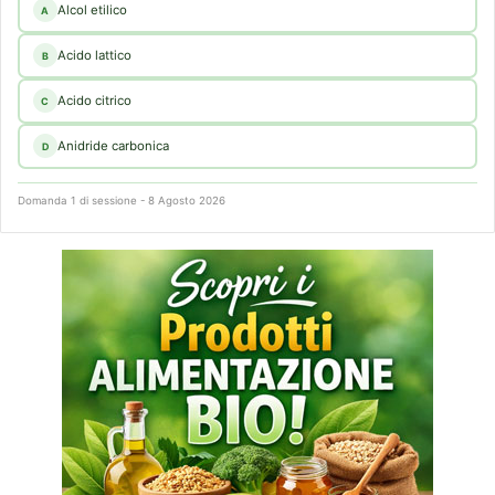
Alcol etilico
A
Acido lattico
B
Acido citrico
C
Anidride carbonica
D
Domanda 1 di sessione - 8 Agosto 2026