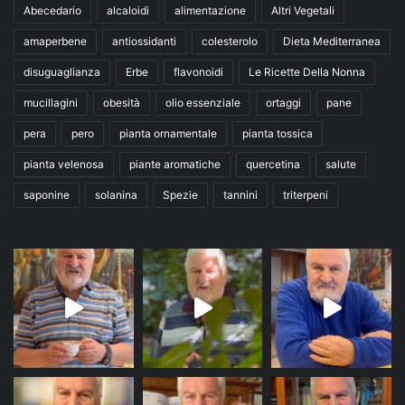
Abecedario
alcaloidi
alimentazione
Altri Vegetali
amaperbene
antiossidanti
colesterolo
Dieta Mediterranea
disuguaglianza
Erbe
flavonoidi
Le Ricette Della Nonna
mucillagini
obesità
olio essenziale
ortaggi
pane
pera
pero
pianta ornamentale
pianta tossica
pianta velenosa
piante aromatiche
quercetina
salute
saponine
solanina
Spezie
tannini
triterpeni