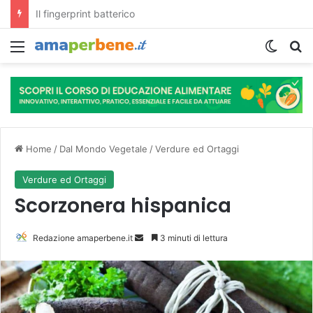
L’assunzione abituale di caffè modella il microbiota intestinale e modifica la fisiologia e le funzioni cognitive dell’ospite.
Menu
Cambi
R
Home
/
Dal Mondo Vegetale
/
Verdure ed Ortaggi
Verdure ed Ortaggi
Scorzonera hispanica
Redazione amaperbene.it
I
3 minuti di lettura
n
v
i
a