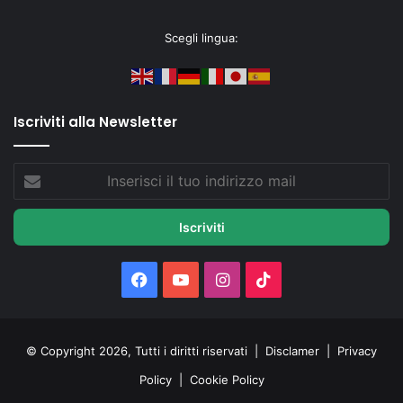
Scegli lingua:
Iscriviti alla Newsletter
Inserisci
il
tuo
indirizzo
mail
Facebook
You
Instagram
TikTok
Tube
© Copyright 2026, Tutti i diritti riservati |
Disclamer
|
Privacy
Policy
|
Cookie Policy