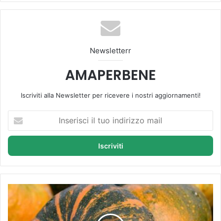
te
bo
Tu
ra
k
ok
be
m
Newsletterr
AMAPERBENE
Iscriviti alla Newsletter per ricevere i nostri aggiornamenti!
I
n
s
e
r
i
s
c
Z
i
u
i
c
l
c