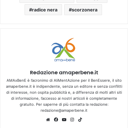
radice nera
scorzonera
Redazione amaperbene.it
AMAxBenE è l’acronimo di AliMentAzione per il BenEssere, il sito
amaperbene.it è indipendente, senza un editore e senza conflitti
di interesse, non ospita pubblicità e, a differenza di molti altri siti
di informazione, l’accesso ai nostri articoli è completamente
gratuito. Per saperne di più contatta la redazione:
redazione@amaperbene.it
We
Fa
Yo
Ins
Tik
bsi
ce
u
tag
To