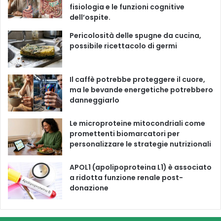
fisiologia e le funzioni cognitive
o
b
g
k
dell’ospite.
o
e
r
Pericolosità delle spugne da cucina,
possibile ricettacolo di germi
k
a
m
Il caffè potrebbe proteggere il cuore,
ma le bevande energetiche potrebbero
danneggiarlo
Le microproteine ​​mitocondriali come
promettenti biomarcatori per
personalizzare le strategie nutrizionali
APOL1 (apolipoproteina L1) è associato
a ridotta funzione renale post-
donazione