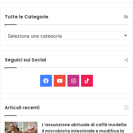
Tutte le Categorie
T
u
t
t
e
Seguici sui Social
l
e
C
F
Y
I
T
a
t
a
o
n
i
e
g
c
u
s
k
Articoli recenti
o
r
e
T
t
T
i
L’assunzione abituale di caffè modella
e
b
u
a
o
il microbiota intestinale e modifica la