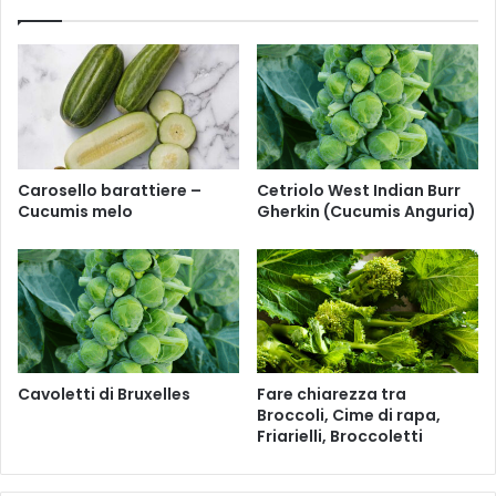
a
Carosello barattiere –
Cetriolo West Indian Burr
Cucumis melo
Gherkin (Cucumis Anguria)
Cavoletti di Bruxelles
Fare chiarezza tra
Broccoli, Cime di rapa,
Friarielli, Broccoletti