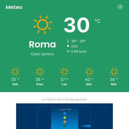
Meteo
30
℃
Roma
35º - 29º
52%
0.89 km/h
Cielo sereno
35
35
37
40
38
℃
℃
℃
℃
℃
Sab
Dom
Lun
Mar
Mer
La logica della disuguaglianza