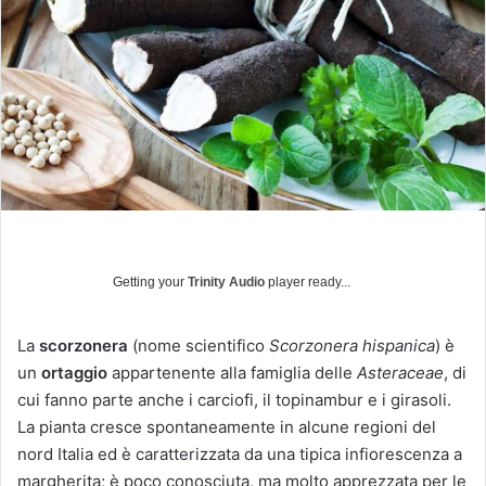
u
n
'
e
m
a
i
l
Getting your
Trinity Audio
player ready...
La
scorzonera
(nome scientifico
Scorzonera hispanica
) è
un
ortaggio
appartenente alla famiglia delle
Asteraceae
, di
cui fanno parte anche i carciofi, il topinambur e i girasoli.
La pianta cresce spontaneamente in alcune regioni del
nord Italia ed è caratterizzata da una tipica infiorescenza a
margherita; è poco conosciuta, ma molto apprezzata per le