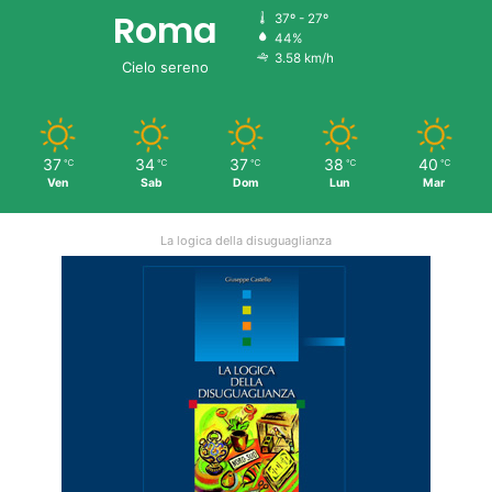
Roma
37º - 27º
44%
3.58 km/h
Cielo sereno
37
34
37
38
40
℃
℃
℃
℃
℃
Ven
Sab
Dom
Lun
Mar
La logica della disuguaglianza