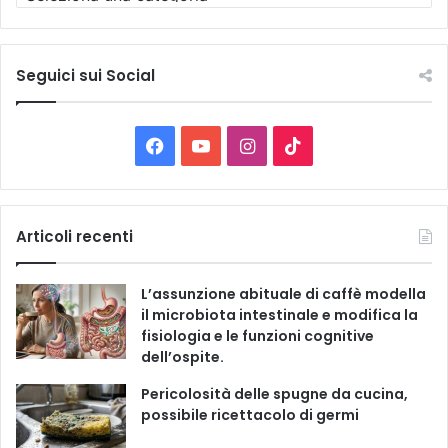
u
t
t
e
Seguici sui Social
l
e
C
F
Y
I
T
a
t
a
o
n
i
e
g
c
u
s
k
Articoli recenti
o
r
e
T
t
T
i
L’assunzione abituale di caffè modella
e
b
u
a
o
il microbiota intestinale e modifica la
fisiologia e le funzioni cognitive
o
b
g
k
dell’ospite.
o
e
r
Pericolosità delle spugne da cucina,
possibile ricettacolo di germi
k
a