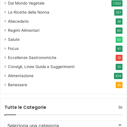
Dal Mondo Vegetale
1.002
Le Ricette della Nonna
351
Abecedario
36
Regimi Alimentari
80
Salute
92
Focus
41
Eccellenze Gastronomiche
19
Consigli, Linee Guida e Suggerimenti
14
Alimentazione
474
Benessere
45
Tutte le Categorie
T