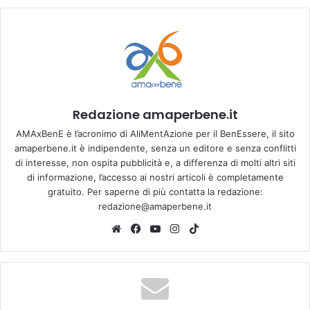
Redazione amaperbene.it
AMAxBenE è l’acronimo di AliMentAzione per il BenEssere, il sito
amaperbene.it è indipendente, senza un editore e senza conflitti
di interesse, non ospita pubblicità e, a differenza di molti altri siti
di informazione, l’accesso ai nostri articoli è completamente
gratuito. Per saperne di più contatta la redazione:
redazione@amaperbene.it
We
Fa
Yo
Ins
Tik
bsi
ce
u
tag
To
te
bo
Tu
ra
k
ok
be
m