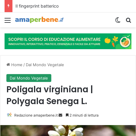
L’assunzione abituale di caffè modella il microbiota intestinale e modifica la fisiologia e le funzioni cognitive dell’ospite.
Menu
Cambi
R
Home
/
Dal Mondo Vegetale
Dal Mondo Vegetale
Poligala virginiana |
Polygala Senega L.
Redazione amaperbene.it
I
2 minuti di lettura
n
v