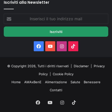
Iscriviti alla Newsletter
Inserisci
il
tuo
indirizzo
mail
Facebook
You
Instagram
TikTok
Tube
© Copyright 2026, Tutti i diritti riservati |
Disclamer
|
Privacy
Policy
|
Cookie Policy
Home
AMAxBenE
Alimentazione
Salute
Benessere
Contatti
Facebook
You
Instagram
TikTok