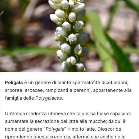
i
a
u
n
'
e
m
a
i
l
Poligala
è un genere di piante spermatofite dicotiledoni,
arboree, erbacee, rampicanti e perenni, appartenente alla
famiglia delle
Polygalacea
.
Un’antica credenza riteneva che tale erba fosse capace di
aumentare la secrezione del latte alle mucche; da qui il
nome del genere “
Polygala
” = molto latte. Dioscoride,
riprendendo questa credenza, affermò che anche nelle