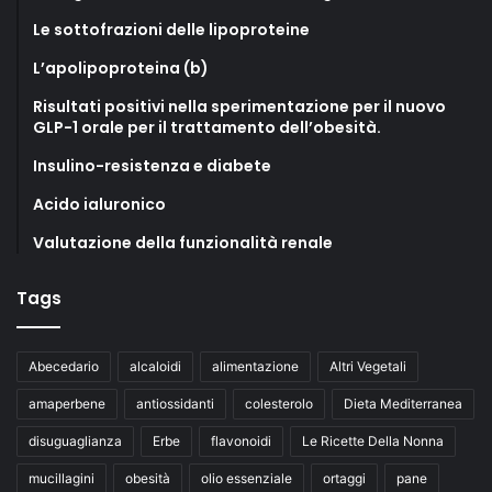
Le sottofrazioni delle lipoproteine
L’apolipoproteina (b)
Risultati positivi nella sperimentazione per il nuovo
GLP-1 orale per il trattamento dell’obesità.
Insulino-resistenza e diabete
Acido ialuronico
Valutazione della funzionalità renale
Tags
Abecedario
alcaloidi
alimentazione
Altri Vegetali
amaperbene
antiossidanti
colesterolo
Dieta Mediterranea
disuguaglianza
Erbe
flavonoidi
Le Ricette Della Nonna
mucillagini
obesità
olio essenziale
ortaggi
pane