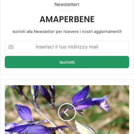
Newsletterr
AMAPERBENE
Iscriviti alla Newsletter per ricevere i nostri aggiornamenti!
I
n
s
e
r
i
s
c
P
i
o
i
l
l
i
t
g
u
a
o
l
i
a