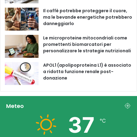
m
Il caffè potrebbe proteggere il cuore,
ma le bevande energetiche potrebbero
danneggiarlo
Le microproteine ​​mitocondriali come
promettenti biomarcatori per
personalizzare le strategie nutrizionali
APOL1 (apolipoproteina L1) è associato
a ridotta funzione renale post-
donazione
Meteo
37
℃