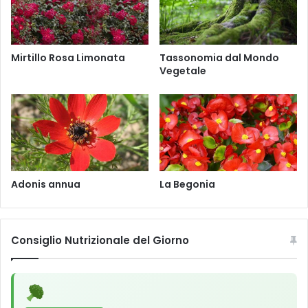
a
u
r
m
i
P
s
o
Mirtillo Rosa Limonata
Tassonomia dal Mondo
L
l
Vegetale
.
i
u
m
L
.
Adonis annua
La Begonia
Consiglio Nutrizionale del Giorno