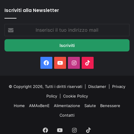
Iscriviti alla Newsletter
Inserisci
il
tuo
indirizzo
mail
Facebook
You
Instagram
TikTok
Tube
© Copyright 2026, Tutti i diritti riservati |
Disclamer
|
Privacy
Policy
|
Cookie Policy
Home
AMAxBenE
Alimentazione
Salute
Benessere
Contatti
Facebook
You
Instagram
TikTok