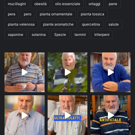
mucillagini
obesità
olio essenziale
ortaggi
pane
pera
pero
pianta ornamentale
pianta tossica
pianta velenosa
piante aromatiche
quercetina
salute
saponine
solanina
Spezie
tannini
triterpeni