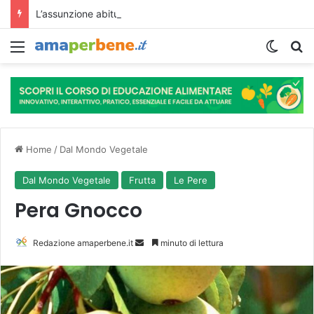
L’assunzione abituale di caffè modella il microbiota intestinale e modifica la fisiologia e le funzioni cognitive dell’ospite.
Menu
Cambi
R
Home
/
Dal Mondo Vegetale
Dal Mondo Vegetale
Frutta
Le Pere
Pera Gnocco
Redazione amaperbene.it
I
minuto di lettura
n
v
i
a