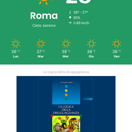
Roma
36º - 27º
60%
0.89 km/h
Cielo sereno
36
37
38
38
38
℃
℃
℃
℃
℃
Lun
Mar
Mer
Gio
Ven
La logica della disuguaglianza