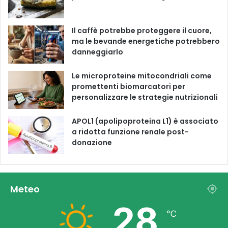
k
a
m
Il caffè potrebbe proteggere il cuore,
ma le bevande energetiche potrebbero
danneggiarlo
Le microproteine ​​mitocondriali come
promettenti biomarcatori per
personalizzare le strategie nutrizionali
APOL1 (apolipoproteina L1) è associato
a ridotta funzione renale post-
donazione
Meteo
28
℃