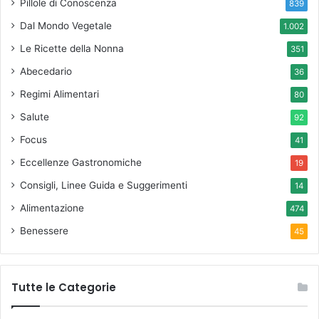
Pillole di Conoscenza
839
Dal Mondo Vegetale
1.002
Le Ricette della Nonna
351
Abecedario
36
Regimi Alimentari
80
Salute
92
Focus
41
Eccellenze Gastronomiche
19
Consigli, Linee Guida e Suggerimenti
14
Alimentazione
474
Benessere
45
Tutte le Categorie