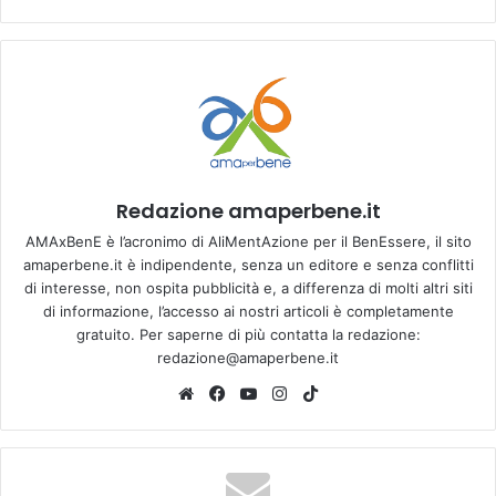
Redazione amaperbene.it
AMAxBenE è l’acronimo di AliMentAzione per il BenEssere, il sito
amaperbene.it è indipendente, senza un editore e senza conflitti
di interesse, non ospita pubblicità e, a differenza di molti altri siti
di informazione, l’accesso ai nostri articoli è completamente
gratuito. Per saperne di più contatta la redazione:
redazione@amaperbene.it
We
Fa
Yo
Ins
Tik
bsi
ce
u
tag
To
te
bo
Tu
ra
k
ok
be
m