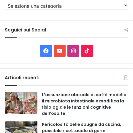
T
u
t
t
e
Seguici sui Social
l
e
C
F
Y
I
T
a
t
a
o
n
i
e
g
c
u
s
k
Articoli recenti
o
r
e
T
t
T
i
L’assunzione abituale di caffè modella
e
b
u
a
o
il microbiota intestinale e modifica la
fisiologia e le funzioni cognitive
o
b
g
k
dell’ospite.
o
e
r
Pericolosità delle spugne da cucina,
possibile ricettacolo di germi