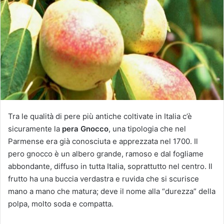
u
n
'
e
m
a
i
l
Tra le qualità di pere più antiche coltivate in Italia c’è
sicuramente la
pera Gnocco
, una tipologia che nel
Parmense era già conosciuta e apprezzata nel 1700. Il
pero gnocco è un albero grande, ramoso e dal fogliame
abbondante, diffuso in tutta Italia, soprattutto nel centro. Il
frutto ha una buccia verdastra e ruvida che si scurisce
mano a mano che matura; deve il nome alla “durezza” della
polpa, molto soda e compatta.