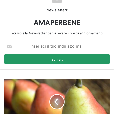
Newsletterr
AMAPERBENE
Iscriviti alla Newsletter per ricevere i nostri aggiornamenti!
I
n
s
e
r
i
s
c
P
i
e
i
r
l
a
t
A
u
n
o
g