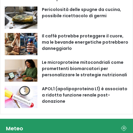
o
e
r
Pericolosità delle spugne da cucina,
possibile ricettacolo di germi
k
a
m
Il caffè potrebbe proteggere il cuore,
ma le bevande energetiche potrebbero
danneggiarlo
Le microproteine ​​mitocondriali come
promettenti biomarcatori per
personalizzare le strategie nutrizionali
APOL1 (apolipoproteina L1) è associato
a ridotta funzione renale post-
donazione
Meteo