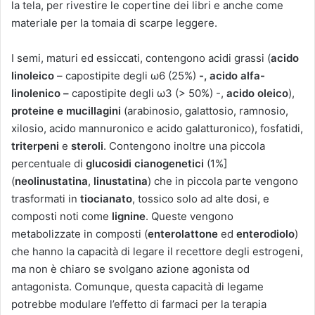
la tela, per rivestire le copertine dei libri e anche come
materiale per la tomaia di scarpe leggere.
I semi, maturi ed essiccati, contengono acidi grassi (
acido
linoleico
– capostipite degli ω6 (25%)
-, acido alfa-
linolenico –
capostipite degli ω3 (> 50%) -,
acido oleico
),
proteine e mucillagini
(arabinosio, galattosio, ramnosio,
xilosio, acido mannuronico e acido galatturonico), fosfatidi,
triterpeni
e
steroli
. Contengono inoltre una piccola
percentuale di
glucosidi cianogenetici
(1%]
(
neolinustatina
,
linustatina
) che in piccola parte vengono
trasformati in
tiocianato
, tossico solo ad alte dosi, e
composti noti come
lignine
. Queste vengono
metabolizzate in composti (
enterolattone
ed
enterodiolo
)
che hanno la capacità di legare il recettore degli estrogeni,
ma non è chiaro se svolgano azione agonista od
antagonista. Comunque, questa capacità di legame
potrebbe modulare l’effetto di farmaci per la terapia