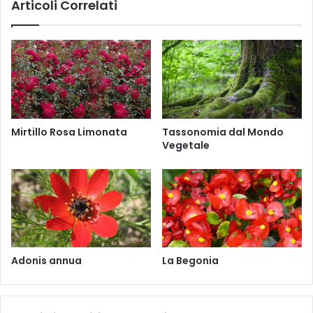
Articoli Correlati
v
u
i
m
r
b
e
o
n
N
s
u
c
i
f
Mirtillo Rosa Limonata
Tassonomia dal Mondo
e
Vegetale
r
a
Adonis annua
La Begonia