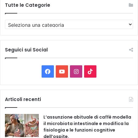
Tutte le Categorie
T
u
t
t
e
Seguici sui Social
l
e
C
F
Y
I
T
a
t
a
o
n
i
e
g
c
u
s
k
Articoli recenti
o
r
e
T
t
T
i
L’assunzione abituale di caffè modella
e
b
u
a
o
il microbiota intestinale e modifica la
fisiologia e le funzioni cognitive
o
b
g
k
dell’ospite.