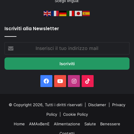
Scegli lingua:
Iscriviti alla Newsletter
Inserisci
il
tuo
indirizzo
mail
Facebook
You
Instagram
TikTok
Tube
© Copyright 2026, Tutti i diritti riservati |
Disclamer
|
Privacy
Policy
|
Cookie Policy
Home
AMAxBenE
Alimentazione
Salute
Benessere
Contatti