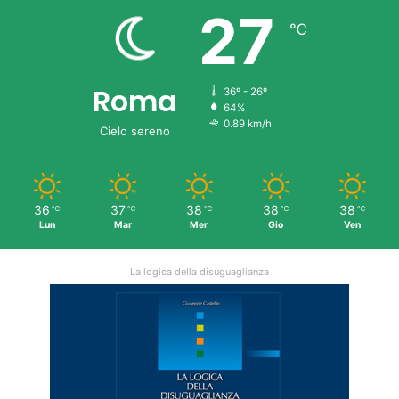
27
℃
Roma
36º - 26º
64%
0.89 km/h
Cielo sereno
36
37
38
38
38
℃
℃
℃
℃
℃
Lun
Mar
Mer
Gio
Ven
La logica della disuguaglianza