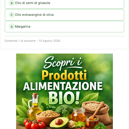
Olio di semi di girasole
B
Olio extravergine di oliva
C
Margarina
D
Domanda 1 di sessione - 10 Agosto 2026