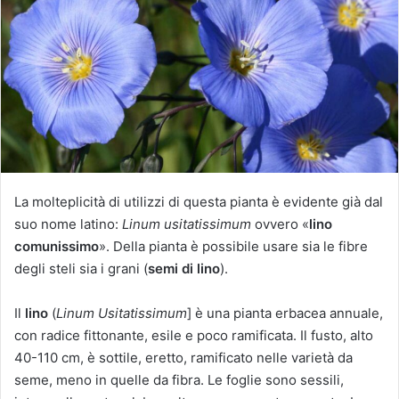
u
n
'
e
m
a
i
l
La molteplicità di utilizzi di questa pianta è evidente già dal
suo nome latino:
Linum usitatissimum
ovvero «
lino
comunissimo
». Della pianta è possibile usare sia le fibre
degli steli sia i grani (
semi di lino
).
Il
lino
(
Linum Usitatissimum
] è una pianta erbacea annuale,
con radice fittonante, esile e poco ramificata. Il fusto, alto
40-110 cm, è sottile, eretto, ramificato nelle varietà da
seme, meno in quelle da fibra. Le foglie sono sessili,