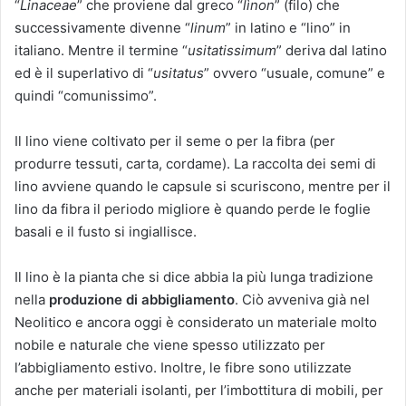
“
Linaceae
” che proviene dal greco “
lìnon
” (filo) che
successivamente divenne “
linum
” in latino e “lino” in
italiano. Mentre il termine “
usitatissimum
” deriva dal latino
ed è il superlativo di “
usitatus
” ovvero “usuale, comune” e
quindi “comunissimo”.
Il lino viene coltivato per il seme o per la fibra (per
produrre tessuti, carta, cordame). La raccolta dei semi di
lino avviene quando le capsule si scuriscono, mentre per il
lino da fibra il periodo migliore è quando perde le foglie
basali e il fusto si ingiallisce.
Il lino è la pianta che si dice abbia la più lunga tradizione
nella
produzione di abbigliamento
. Ciò avveniva già nel
Neolitico e ancora oggi è considerato un materiale molto
nobile e naturale che viene spesso utilizzato per
l’abbigliamento estivo. Inoltre, le fibre sono utilizzate
anche per materiali isolanti, per l’imbottitura di mobili, per