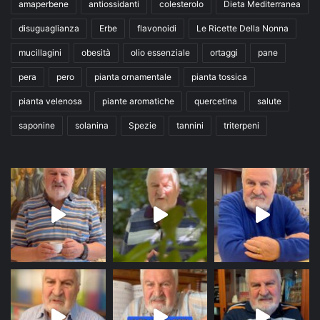
amaperbene
antiossidanti
colesterolo
Dieta Mediterranea
disuguaglianza
Erbe
flavonoidi
Le Ricette Della Nonna
mucillagini
obesità
olio essenziale
ortaggi
pane
pera
pero
pianta ornamentale
pianta tossica
pianta velenosa
piante aromatiche
quercetina
salute
saponine
solanina
Spezie
tannini
triterpeni