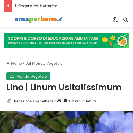
L’assunzione abituale di caffè modella il microbiota intestinale e modifica la fisiologia e le funzioni cognitive dell’ospite.
Menu
Cambi
R
Home
/
Dal Mondo Vegetale
Dal Mondo Vegetale
Lino | Linum Usitatissimum
Redazione amaperbene.it
I
3 minuti di lettura
n
v
i
a