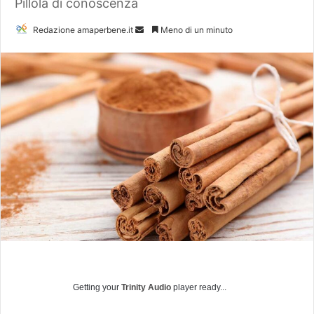
Pillola di conoscenza
Redazione amaperbene.it
I
Meno di un minuto
n
v
i
a
u
n
'
e
m
a
i
l
Getting your
Trinity Audio
player ready...