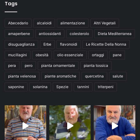
Tags
Abecedario
alcaloidi
alimentazione
Altri Vegetali
amaperbene
antiossidanti
colesterolo
Dieta Mediterranea
disuguaglianza
Erbe
flavonoidi
Le Ricette Della Nonna
mucillagini
obesità
olio essenziale
ortaggi
pane
pera
pero
pianta ornamentale
pianta tossica
pianta velenosa
piante aromatiche
quercetina
salute
saponine
solanina
Spezie
tannini
triterpeni