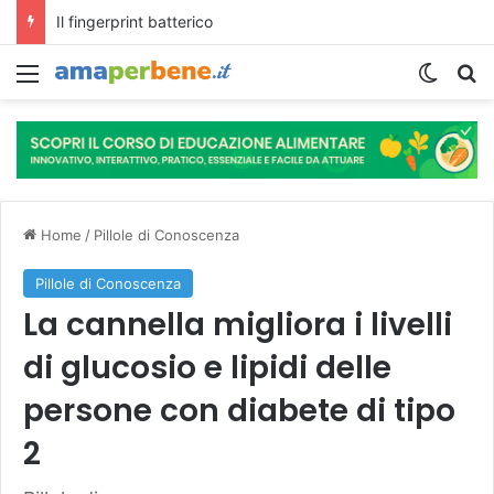
L’assunzione abituale di caffè modella il microbiota intestinale e modifica la fisiologia e le funzioni cognitive dell’ospite.
Menu
Cambi
R
Home
/
Pillole di Conoscenza
Pillole di Conoscenza
La cannella migliora i livelli
di glucosio e lipidi delle
persone con diabete di tipo
2