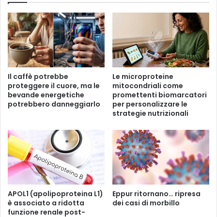
a
n
v
s
i
o
t
r
a
g
e
n
Il caffè potrebbe
Le microproteine ​​
z
proteggere il cuore, ma le
mitocondriali come
a
bevande energetiche
promettenti biomarcatori
d
potrebbero danneggiarlo
per personalizzare le
i
strategie nutrizionali
c
a
n
c
r
o
a
l
APOL1 (apolipoproteina L1)
Eppur ritornano… ripresa
è associato a ridotta
dei casi di morbillo
l
funzione renale post-
’