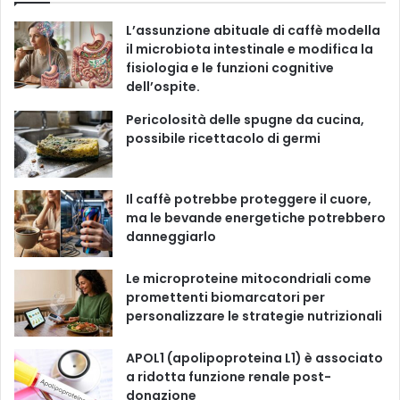
r
e
T
t
T
i
L’assunzione abituale di caffè modella
e
b
u
a
o
il microbiota intestinale e modifica la
fisiologia e le funzioni cognitive
o
b
g
k
dell’ospite.
o
e
r
Pericolosità delle spugne da cucina,
possibile ricettacolo di germi
k
a
m
Il caffè potrebbe proteggere il cuore,
ma le bevande energetiche potrebbero
danneggiarlo
Le microproteine ​​mitocondriali come
promettenti biomarcatori per
personalizzare le strategie nutrizionali
APOL1 (apolipoproteina L1) è associato
a ridotta funzione renale post-
donazione