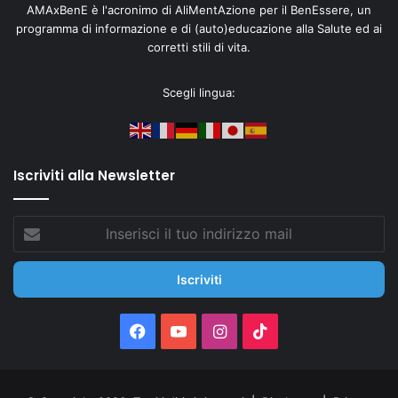
AMAxBenE è l'acronimo di AliMentAzione per il BenEssere, un
programma di informazione e di (auto)educazione alla Salute ed ai
corretti stili di vita.
Scegli lingua:
Iscriviti alla Newsletter
Inserisci
il
tuo
indirizzo
mail
Facebook
You
Instagram
TikTok
Tube