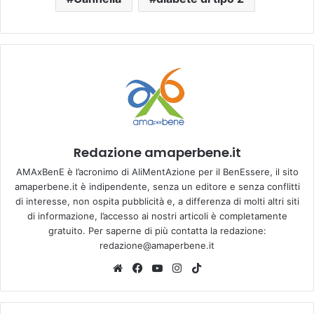
Redazione amaperbene.it
AMAxBenE è l’acronimo di AliMentAzione per il BenEssere, il sito
amaperbene.it è indipendente, senza un editore e senza conflitti
di interesse, non ospita pubblicità e, a differenza di molti altri siti
di informazione, l’accesso ai nostri articoli è completamente
gratuito. Per saperne di più contatta la redazione:
redazione@amaperbene.it
We
Fa
Yo
Ins
Tik
bsi
ce
u
tag
To
te
bo
Tu
ra
k