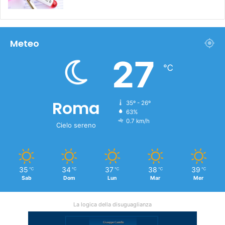
Meteo
27
℃
Roma
35º - 26º
63%
0.7 km/h
Cielo sereno
35
34
37
38
39
℃
℃
℃
℃
℃
Sab
Dom
Lun
Mar
Mer
La logica della disuguaglianza