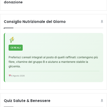
donazione
e
n
d
o
Consiglio Nutrizionale del Giorno
m
e
t
r
i
o
CEREALI
Preferisci cereali integrali al posto di quelli raffinati: contengono più
fibre, vitamine del gruppo B e aiutano a mantenere stabile la
glicemia.
8 Agosto 2026
Quiz Salute & Benessere