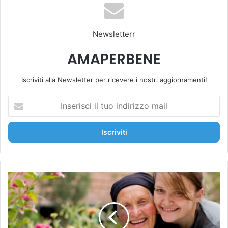
ok
be
m
Newsletterr
AMAPERBENE
Iscriviti alla Newsletter per ricevere i nostri aggiornamenti!
I
n
s
e
r
i
s
c
L
i
a
i
d
l
i
t
e