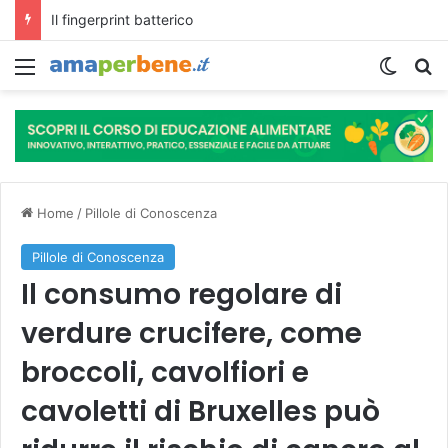
L’assunzione abituale di caffè modella il microbiota intestinale e modifica la fisiologia e le funzioni cognitive dell’ospite.
Menu
Cambi
R
Home
/
Pillole di Conoscenza
Pillole di Conoscenza
Il consumo regolare di
verdure crucifere, come
broccoli, cavolfiori e
cavoletti di Bruxelles può