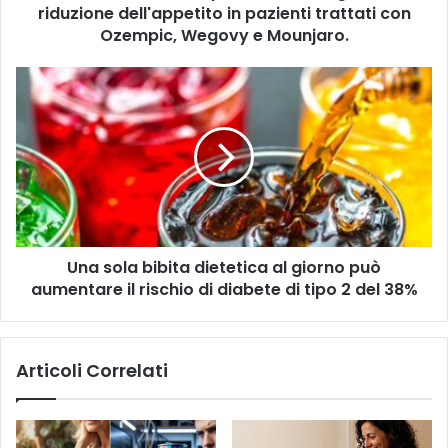
i
riduzione dell'appetito in pazienti trattati con
i
r
n
Ozempic, Wegovy e Mounjaro.
i
e
z
l
U
z
l
n
o
a
a
m
p
s
a
e
o
i
r
l
l
c
a
e
b
z
i
i
Una sola bibita dietetica al giorno può
b
o
aumentare il rischio di diabete di tipo 2 del 38%
i
n
t
e
a
d
d
Articoli Correlati
e
i
l
e
g
t
u
e