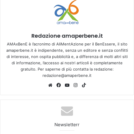
Redazione amaperbene.it
AMAxBenE è l’acronimo di AliMentAzione per il BenEssere, il sito
amaperbene.it è indipendente, senza un editore e senza conflitti
di interesse, non ospita pubblicità e, a differenza di molti altri siti
di informazione, l’accesso ai nostri articoli è completamente
gratuito. Per saperne di più contatta la redazione:
redazione@amaperbene.it
We
Fa
Yo
Ins
Tik
bsi
ce
u
tag
To
te
bo
Tu
ra
k
ok
be
m
Newsletterr