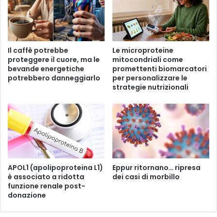
s
t
t
i
o
c
e
a
r
a
Il caffè potrebbe
Le microproteine ​​
i
l
proteggere il cuore, ma le
mitocondriali come
d
g
bevande energetiche
promettenti biomarcatori
u
i
potrebbero danneggiarlo
per personalizzare le
z
o
strategie nutrizionali
i
r
o
n
n
o
e
p
d
u
e
ò
l
a
l
u
APOL1 (apolipoproteina L1)
Eppur ritornano… ripresa
'
è associato a ridotta
dei casi di morbillo
m
funzione renale post-
a
e
donazione
p
n
p
t
e