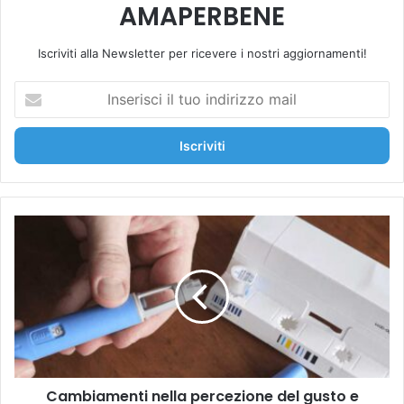
AMAPERBENE
Iscriviti alla Newsletter per ricevere i nostri aggiornamenti!
I
n
s
e
r
i
s
c
C
i
a
i
m
l
b
t
i
u
a
o
m
i
e
n
n
d
Cambiamenti nella percezione del gusto e
t