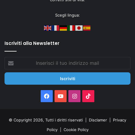
Scegli lingua:
Iscriviti alla Newsletter
Inserisci
il
tuo
indirizzo
mail
Facebook
You
Instagram
TikTok
Tube
© Copyright 2026, Tutti i diritti riservati |
Disclamer
|
Privacy
Policy
|
Cookie Policy