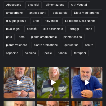
Abecedario
alcaloidi
alimentazione
Altri Vegetali
amaperbene
antiossidanti
colesterolo
Dieta Mediterranea
disuguaglianza
Erbe
flavonoidi
Le Ricette Della Nonna
mucillagini
obesità
olio essenziale
ortaggi
pane
pera
pero
pianta ornamentale
pianta tossica
pianta velenosa
piante aromatiche
quercetina
salute
saponine
solanina
Spezie
tannini
triterpeni