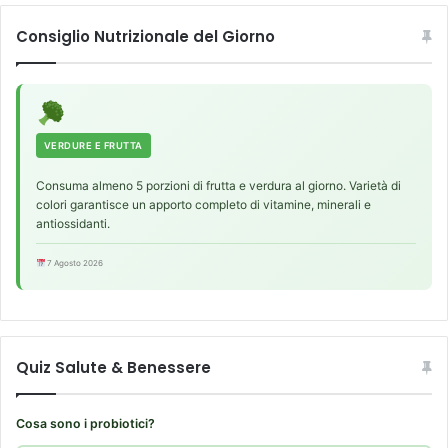
a
t
r
Consiglio Nutrizionale del Giorno
i
e
t
i
o
l
i
r
n
i
p
s
VERDURE E FRUTTA
a
c
z
Consuma almeno 5 porzioni di frutta e verdura al giorno. Varietà di
h
colori garantisce un apporto completo di vitamine, minerali e
i
i
antiossidanti.
e
o
n
d
7 Agosto 2026
t
i
i
d
t
i
r
a
a
b
Quiz Salute & Benessere
t
e
t
t
a
e
Cosa sono i probiotici?
t
d