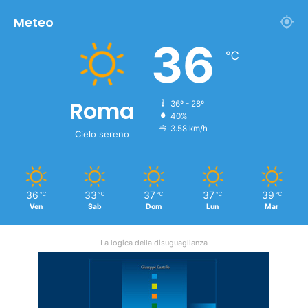
Meteo
36
℃
Roma
36º - 28º
40%
3.58 km/h
Cielo sereno
36
33
37
37
39
℃
℃
℃
℃
℃
Ven
Sab
Dom
Lun
Mar
La logica della disuguaglianza