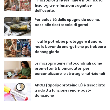
il microbiota intestinale e modifica la
fisiologia e le funzioni cognitive
o
b
g
k
dell’ospite.
o
e
r
Pericolosità delle spugne da cucina,
possibile ricettacolo di germi
k
a
m
Il caffè potrebbe proteggere il cuore,
ma le bevande energetiche potrebbero
danneggiarlo
Le microproteine ​​mitocondriali come
promettenti biomarcatori per
personalizzare le strategie nutrizionali
APOL1 (apolipoproteina L1) è associato
a ridotta funzione renale post-
donazione