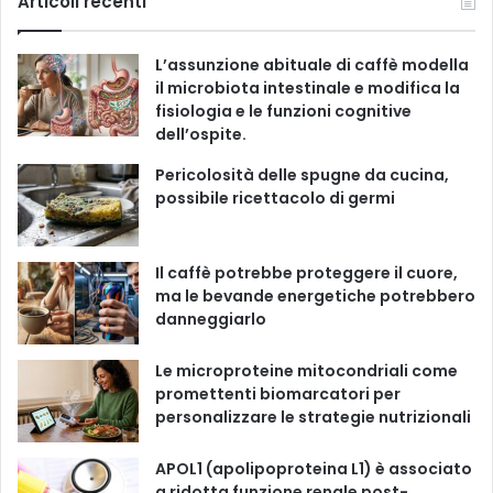
Articoli recenti
o
r
e
T
t
T
i
L’assunzione abituale di caffè modella
e
b
u
a
o
il microbiota intestinale e modifica la
fisiologia e le funzioni cognitive
o
b
g
k
dell’ospite.
o
e
r
Pericolosità delle spugne da cucina,
possibile ricettacolo di germi
k
a
m
Il caffè potrebbe proteggere il cuore,
ma le bevande energetiche potrebbero
danneggiarlo
Le microproteine ​​mitocondriali come
promettenti biomarcatori per
personalizzare le strategie nutrizionali
APOL1 (apolipoproteina L1) è associato
a ridotta funzione renale post-