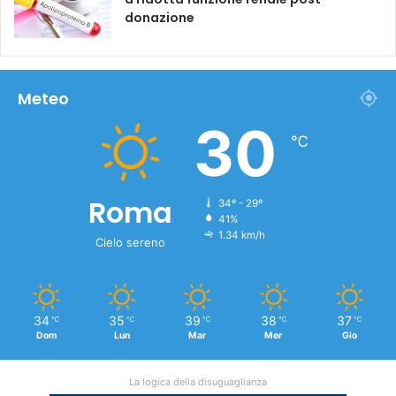
donazione
Meteo
30
℃
Roma
34º - 29º
41%
1.34 km/h
Cielo sereno
34
35
39
38
37
℃
℃
℃
℃
℃
Dom
Lun
Mar
Mer
Gio
La logica della disuguaglianza