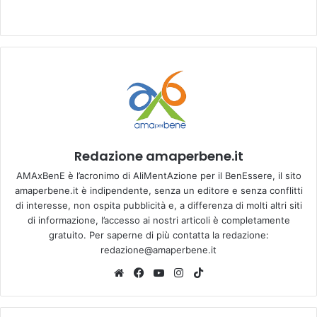
Redazione amaperbene.it
AMAxBenE è l’acronimo di AliMentAzione per il BenEssere, il sito
amaperbene.it è indipendente, senza un editore e senza conflitti
di interesse, non ospita pubblicità e, a differenza di molti altri siti
di informazione, l’accesso ai nostri articoli è completamente
gratuito. Per saperne di più contatta la redazione:
redazione@amaperbene.it
We
Fa
Yo
Ins
Tik
bsi
ce
u
tag
To
te
bo
Tu
ra
k