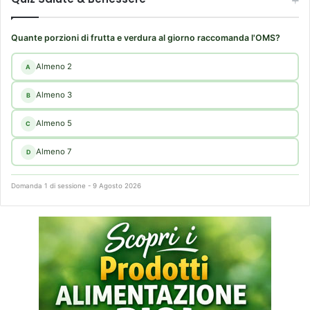
o
c
d
h
i
e
Quante porzioni di frutta e verdura al giorno raccomanda l'OMS?
f
a
Almeno 2
A
r
m
Almeno 3
B
a
c
Almeno 5
C
i
Almeno 7
D
Domanda 1 di sessione - 9 Agosto 2026