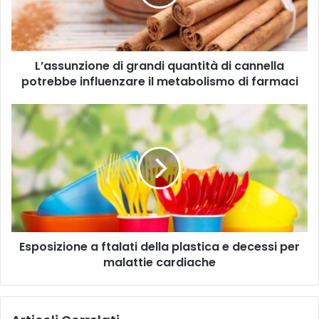
u
u
o
n
i
z
n
i
d
L’assunzione di grandi quantità di cannella
o
i
potrebbe influenzare il metabolismo di farmaci
n
r
e
i
d
E
z
i
s
z
g
p
o
r
o
m
a
s
a
n
i
i
d
z
l
i
i
q
o
u
Esposizione a ftalati della plastica e decessi per
n
a
malattie cardiache
e
n
a
t
f
i
t