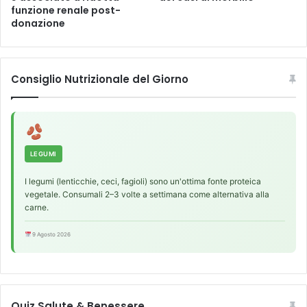
funzione renale post-
f
e
donazione
l
s
u
s
e
i
n
p
Consiglio Nutrizionale del Giorno
z
e
a
r
r
m
e
a
i
l
l
a
LEGUMI
m
t
I legumi (lenticchie, ceci, fagioli) sono un'ottima fonte proteica
e
t
vegetale. Consumali 2–3 volte a settimana come alternativa alla
t
i
carne.
a
e
b
c
9 Agosto 2026
o
a
l
r
i
d
s
i
m
a
Quiz Salute & Benessere