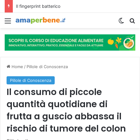
L’assunzione abituale di caffè modella il microbiota intestinale e modifica la fisiologia e le funzioni cognitive dell’ospite.
Menu
Cambi
R
Home
/
Pillole di Conoscenza
Pillole di Conoscenza
Il consumo di piccole
quantità quotidiane di
frutta a guscio abbassa il
rischio di tumore del colon