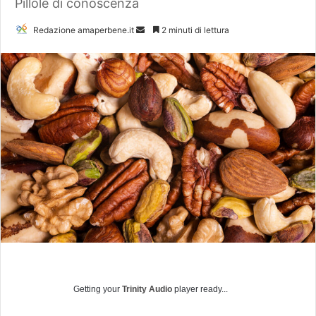
Pillole di conoscenza
Redazione amaperbene.it
I
2 minuti di lettura
n
v
i
a
u
n
'
e
m
a
i
l
Getting your
Trinity Audio
player ready...