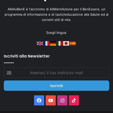
AMAxBenE è l'acronimo di AliMentAzione per il BenEssere, un
programma di informazione e di (auto)educazione alla Salute ed ai
corretti stili di vita.
Scegli lingua:
Iscriviti alla Newsletter
Inserisci
il
tuo
indirizzo
mail
Facebook
You
Instagram
TikTok
Tube