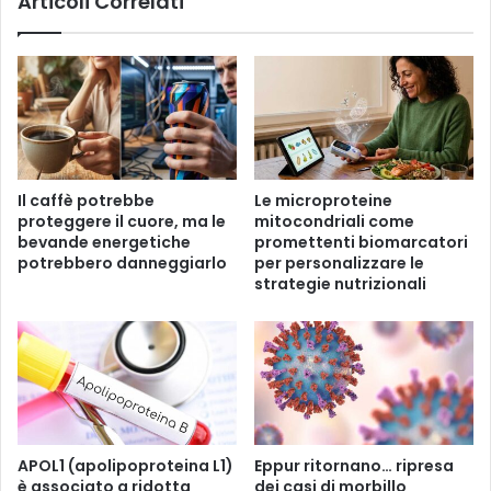
Articoli Correlati
t
a
à
l
d
a
i
t
c
i
a
d
n
e
n
l
e
l
Il caffè potrebbe
Le microproteine ​​
l
a
proteggere il cuore, ma le
mitocondriali come
l
p
bevande energetiche
promettenti biomarcatori
a
l
potrebbero danneggiarlo
per personalizzare le
p
a
strategie nutrizionali
o
s
t
t
r
i
e
c
b
a
b
e
e
d
i
e
APOL1 (apolipoproteina L1)
Eppur ritornano… ripresa
n
è associato a ridotta
dei casi di morbillo
c