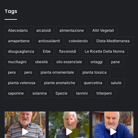
Tags
Abecedario
alcaloidi
alimentazione
Altri Vegetali
amaperbene
antiossidanti
colesterolo
Dieta Mediterranea
disuguaglianza
Erbe
flavonoidi
Le Ricette Della Nonna
mucillagini
obesità
olio essenziale
ortaggi
pane
pera
pero
pianta ornamentale
pianta tossica
pianta velenosa
piante aromatiche
quercetina
salute
saponine
solanina
Spezie
tannini
triterpeni