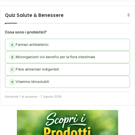
,
v
Quiz Salute & Benessere
a
d
i
Cosa sono i probiotici?
s
a
Farmaci antibatterici
A
r
m
Microrganismi vivi benefici per la flora intestinale
B
a
t
Fibre alimentari indigeribili
C
a
;
Vitamine idrosolubili
D
s
e
Domanda 1 di sessione - 7 Agosto 2026
r
v
a
l
’
u