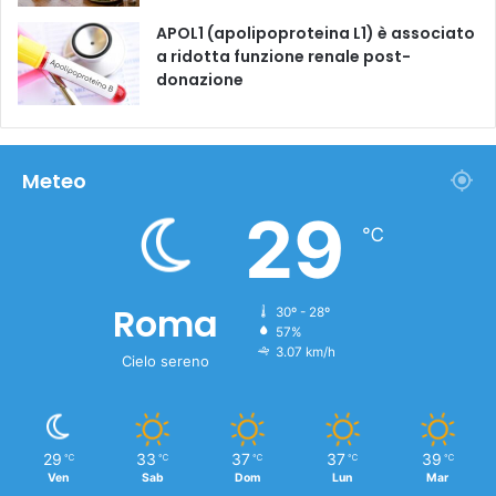
APOL1 (apolipoproteina L1) è associato
a ridotta funzione renale post-
donazione
Meteo
29
℃
Roma
30º - 28º
57%
3.07 km/h
Cielo sereno
29
33
37
37
39
℃
℃
℃
℃
℃
Ven
Sab
Dom
Lun
Mar