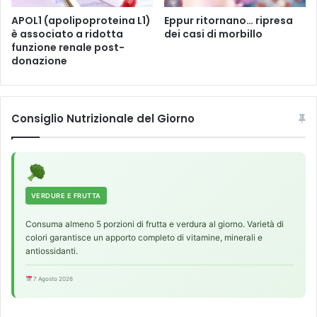
n
i
APOL1 (apolipoproteina L1)
Eppur ritornano… ripresa
è associato a ridotta
dei casi di morbillo
t
funzione renale post-
a
donazione
s
-
l
’
Consiglio Nutrizionale del Giorno
I
A
n
o
n
è
VERDURE E FRUTTA
n
Consuma almeno 5 porzioni di frutta e verdura al giorno. Varietà di
e
colori garantisce un apporto completo di vitamine, minerali e
u
antiossidanti.
t
r
7 Agosto 2026
a
l
e