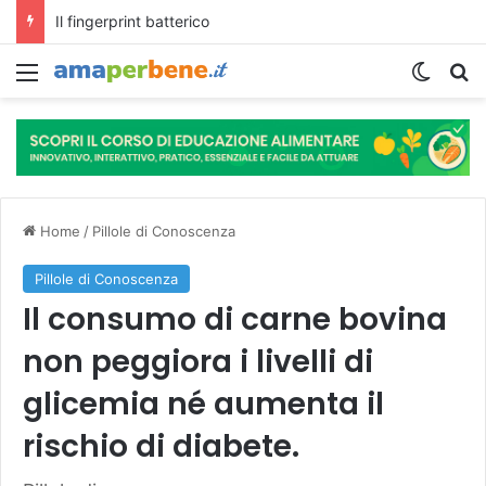
L’assunzione abituale di caffè modella il microbiota intestinale e modifica la fisiologia e le funzioni cognitive dell’ospite.
Menu
Cambi
R
Home
/
Pillole di Conoscenza
Pillole di Conoscenza
Il consumo di carne bovina
non peggiora i livelli di
glicemia né aumenta il
rischio di diabete.