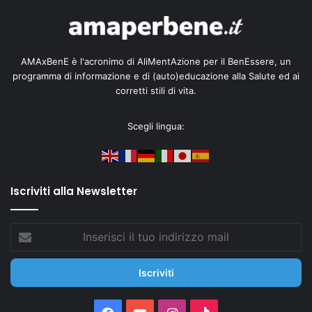
AMAxBenE è l'acronimo di AliMentAzione per il BenEssere, un
programma di informazione e di (auto)educazione alla Salute ed ai
corretti stili di vita.
Scegli lingua:
Iscriviti alla Newsletter
Inserisci
il
tuo
indirizzo
mail