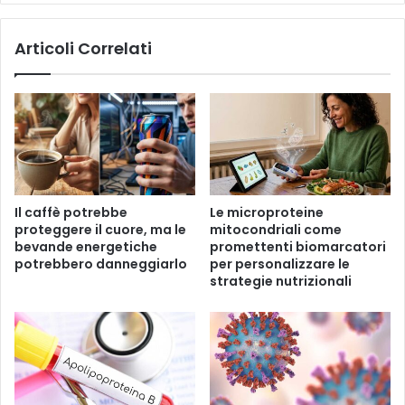
r
L
u
e
Articoli Correlati
l
o
l
n
a
e
t
X
i
I
d
V
i
M
m
a
i
g
Il caffè potrebbe
Le microproteine ​​
r
n
proteggere il cuore, ma le
mitocondriali come
t
i
bevande energetiche
promettenti biomarcatori
i
f
potrebbero danneggiarlo
per personalizzare le
l
i
strategie nutrizionali
l
c
i
a
H
u
m
a