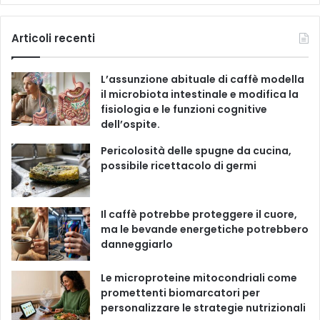
a
o
n
i
e
g
c
u
s
k
Articoli recenti
o
r
e
T
t
T
i
L’assunzione abituale di caffè modella
e
b
u
a
o
il microbiota intestinale e modifica la
fisiologia e le funzioni cognitive
o
b
g
k
dell’ospite.
o
e
r
Pericolosità delle spugne da cucina,
possibile ricettacolo di germi
k
a
m
Il caffè potrebbe proteggere il cuore,
ma le bevande energetiche potrebbero
danneggiarlo
Le microproteine ​​mitocondriali come
promettenti biomarcatori per
personalizzare le strategie nutrizionali