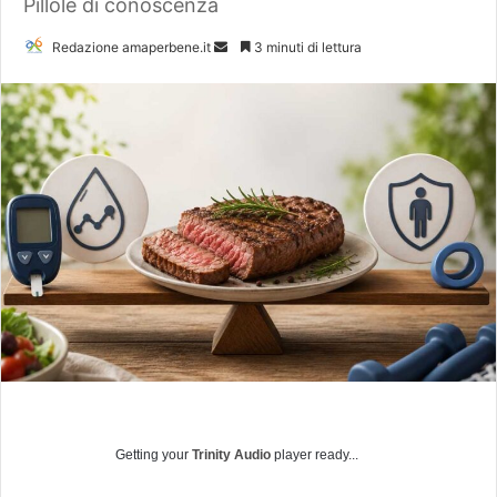
Pillole di conoscenza
Redazione amaperbene.it
I
3 minuti di lettura
n
v
i
a
u
n
'
e
m
a
i
l
Getting your
Trinity Audio
player ready...