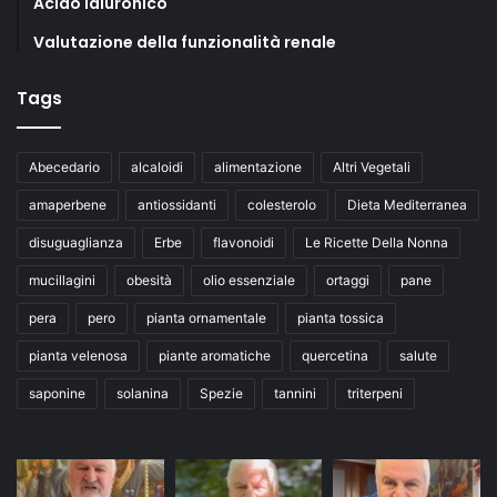
Acido ialuronico
Valutazione della funzionalità renale
Tags
Abecedario
alcaloidi
alimentazione
Altri Vegetali
amaperbene
antiossidanti
colesterolo
Dieta Mediterranea
disuguaglianza
Erbe
flavonoidi
Le Ricette Della Nonna
mucillagini
obesità
olio essenziale
ortaggi
pane
pera
pero
pianta ornamentale
pianta tossica
pianta velenosa
piante aromatiche
quercetina
salute
saponine
solanina
Spezie
tannini
triterpeni