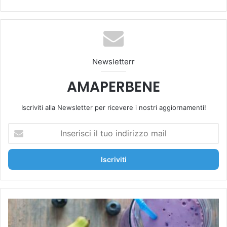
bsi
ce
u
tag
To
te
bo
Tu
ra
k
ok
be
m
Newsletterr
AMAPERBENE
Iscriviti alla Newsletter per ricevere i nostri aggiornamenti!
I
n
s
e
r
i
s
c
M
i
a
i
i