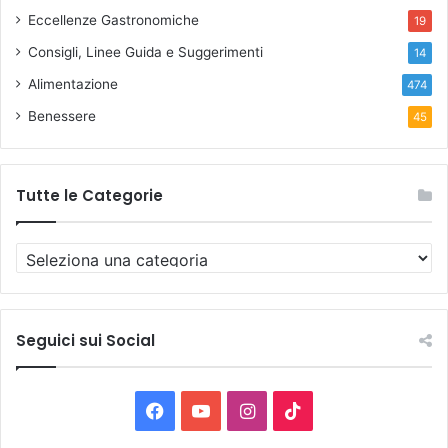
Eccellenze Gastronomiche
19
Consigli, Linee Guida e Suggerimenti
14
Alimentazione
474
Benessere
45
Tutte le Categorie
T
u
t
t
e
Seguici sui Social
l
e
C
F
Y
I
T
a
t