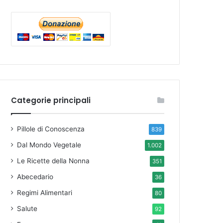
Categorie principali
Pillole di Conoscenza
839
Dal Mondo Vegetale
1.002
Le Ricette della Nonna
351
Abecedario
36
Regimi Alimentari
80
Salute
92