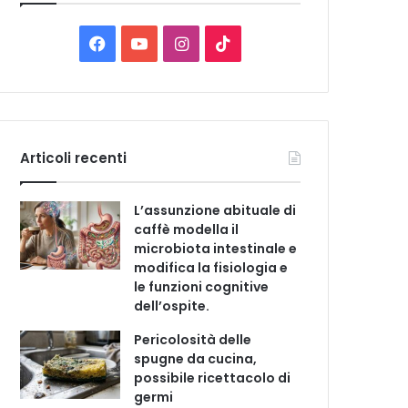
C
a
t
F
Y
I
T
e
a
o
n
i
g
o
c
u
s
k
r
i
e
T
t
T
e
Articoli recenti
b
u
a
o
L’assunzione abituale di
o
b
g
k
caffè modella il
microbiota intestinale e
o
e
r
modifica la fisiologia e
le funzioni cognitive
k
a
dell’ospite.
m
Pericolosità delle
spugne da cucina,
possibile ricettacolo di
germi