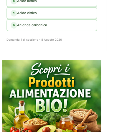
Acido lattico
B
Acido citrico
C
Anidride carbonica
D
Domanda 1 di sessione - 8 Agosto 2026