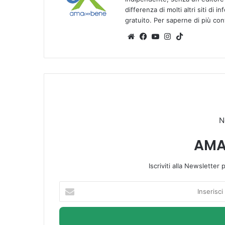
differenza di molti altri siti di 
gratuito. Per saperne di più co
We
Fa
Yo
Ins
Tik
bsi
ce
u
tag
To
te
bo
Tu
ra
k
ok
be
m
N
AMA
Iscriviti alla Newsletter
I
n
s
e