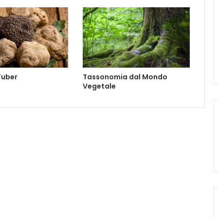
r
r
o
s
a
Tuber
Tassonomia dal Mondo
Vegetale