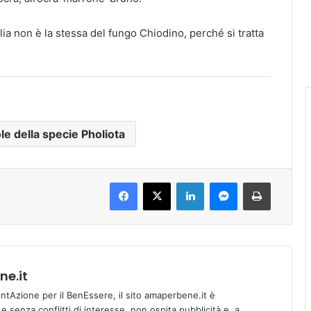
glia non è la stessa del fungo Chiodino, perché si tratta
le della specie Pholiota
Facebook
X
LinkedIn
Messenger
Stampa
e.it
tAzione per il BenEssere, il sito amaperbene.it è
 senza conflitti di interesse, non ospita pubblicità e, a