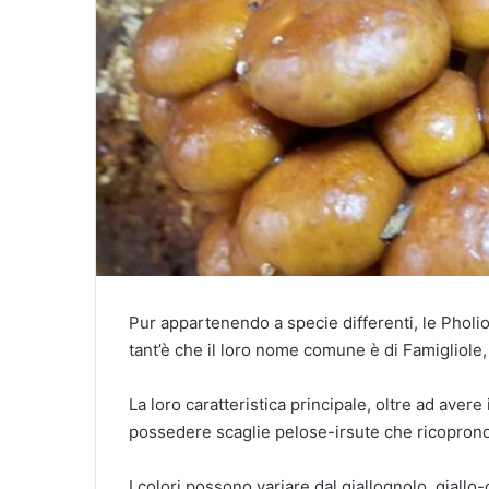
Pur appartenendo a specie differenti, le Pholiot
tant’è che il loro nome comune è di Famigliole, 
La loro caratteristica principale, oltre ad aver
possedere scaglie pelose-irsute che ricoprono 
I colori possono variare dal giallognolo, giallo