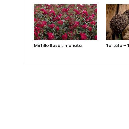
i
l
l
l
i
c
a
Mirtillo Rosa Limonata
Tartufo – 