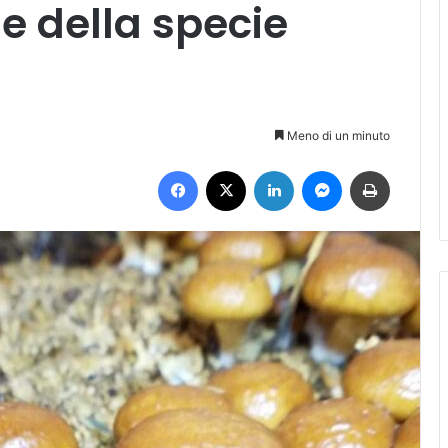
e della specie
Meno di un minuto
Facebook
X
LinkedIn
Messenger
Stampa