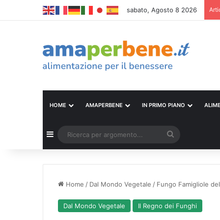
sabato, Agosto 8 2026
Arti
HOME
AMAPERBENE
IN PRIMO PIANO
ALIM
Barra laterale
Ricerca
per
argomento...
Home
/
Dal Mondo Vegetale
/
Fungo Famigliole del
Dal Mondo Vegetale
Il Regno dei Funghi