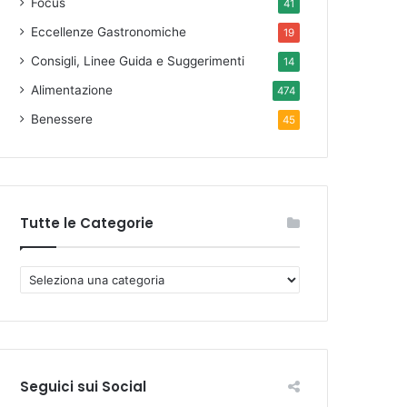
Focus
41
Eccellenze Gastronomiche
19
Consigli, Linee Guida e Suggerimenti
14
Alimentazione
474
Benessere
45
Tutte le Categorie
T
u
t
t
e
l
Seguici sui Social
e