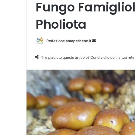
Fungo Famigliol
Pholiota
Redazione amaperbene.it
I
n
v
Ti è piaciuto questo articolo? Condividilo con la tua rete
i
a
u
n
'
e
m
a
i
l