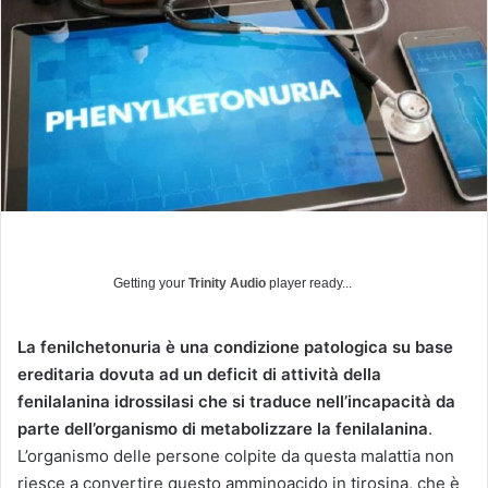
u
n
'
e
m
a
i
l
Getting your
Trinity Audio
player ready...
La fenilchetonuria è una condizione patologica su base
ereditaria dovuta ad un deficit di attività della
fenilalanina idrossilasi che si traduce nell’incapacità da
parte dell’organismo di metabolizzare la fenilalanina
.
L’organismo delle persone colpite da questa malattia non
riesce a convertire questo amminoacido in tirosina, che è