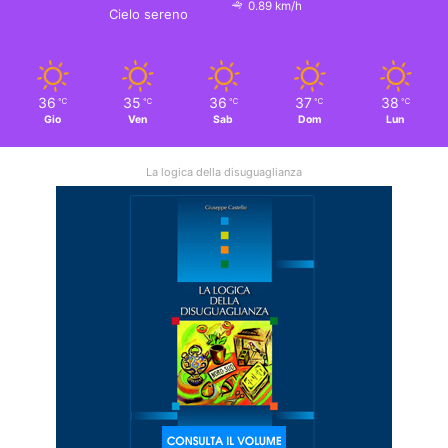
0.89 km/h
Cielo sereno
36
35
36
37
38
℃
℃
℃
℃
℃
Gio
Ven
Sab
Dom
Lun
La logica della disuguaglianza