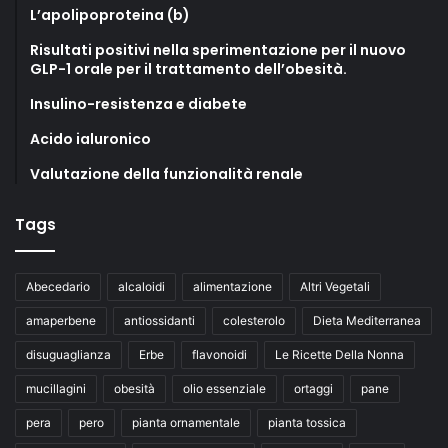
L’apolipoproteina (b)
Risultati positivi nella sperimentazione per il nuovo
GLP-1 orale per il trattamento dell’obesità.
Insulino-resistenza e diabete
Acido ialuronico
Valutazione della funzionalità renale
Tags
Abecedario
alcaloidi
alimentazione
Altri Vegetali
amaperbene
antiossidanti
colesterolo
Dieta Mediterranea
disuguaglianza
Erbe
flavonoidi
Le Ricette Della Nonna
mucillagini
obesità
olio essenziale
ortaggi
pane
pera
pero
pianta ornamentale
pianta tossica