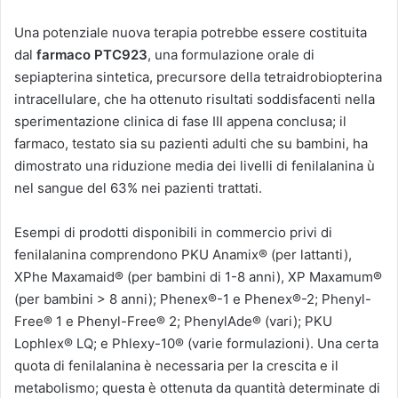
Una potenziale nuova terapia potrebbe essere costituita
dal
farmaco PTC923
, una formulazione orale di
sepiapterina sintetica, precursore della tetraidrobiopterina
intracellulare, che ha ottenuto risultati soddisfacenti nella
sperimentazione clinica di fase III appena conclusa; il
farmaco, testato sia su pazienti adulti che su bambini, ha
dimostrato una riduzione media dei livelli di fenilalanina ù
nel sangue del 63% nei pazienti trattati.
Esempi di prodotti disponibili in commercio privi di
fenilalanina comprendono PKU Anamix® (per lattanti),
XPhe Maxamaid® (per bambini di 1-8 anni), XP Maxamum®
(per bambini > 8 anni); Phenex®-1 e Phenex®-2; Phenyl-
Free® 1 e Phenyl-Free® 2; PhenylAde® (vari); PKU
Lophlex® LQ; e Phlexy-10® (varie formulazioni). Una certa
quota di fenilalanina è necessaria per la crescita e il
metabolismo; questa è ottenuta da quantità determinate di