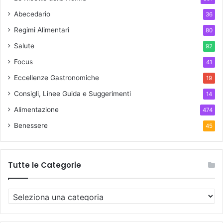
Abecedario
36
Regimi Alimentari
80
Salute
92
Focus
41
Eccellenze Gastronomiche
19
Consigli, Linee Guida e Suggerimenti
14
Alimentazione
474
Benessere
45
Tutte le Categorie
T
u
t