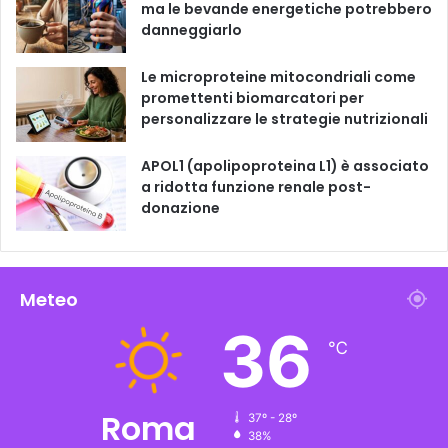
ma le bevande energetiche potrebbero
danneggiarlo
Le microproteine ​​mitocondriali come
promettenti biomarcatori per
personalizzare le strategie nutrizionali
APOL1 (apolipoproteina L1) è associato
a ridotta funzione renale post-
donazione
Meteo
36
℃
Roma
37º - 28º
38%