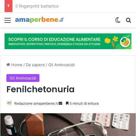
L’assunzione abituale di caffè modella il microbiota intestinale e modifica la fisiologia e le funzioni cognitive dell’ospite.
Menu
Cambi
R
Home
/
Da sapere
/
Gli Aminoacidi
Gli Aminoacidi
Fenilchetonuria
Redazione amaperbene.it
I
5 minuti di lettura
n
v
i
a