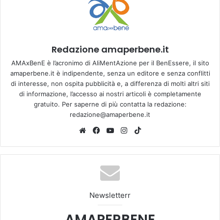
Redazione amaperbene.it
AMAxBenE è l’acronimo di AliMentAzione per il BenEssere, il sito
amaperbene.it è indipendente, senza un editore e senza conflitti
di interesse, non ospita pubblicità e, a differenza di molti altri siti
di informazione, l’accesso ai nostri articoli è completamente
gratuito. Per saperne di più contatta la redazione:
redazione@amaperbene.it
We
Fa
Yo
Ins
Tik
bsi
ce
u
tag
To
te
bo
Tu
ra
k
ok
be
m
Newsletterr
AMAPERBENE