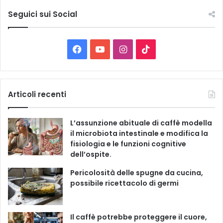
t
e
Seguici sui Social
l
e
C
F
Y
I
T
a
t
a
o
n
i
e
g
c
u
s
k
Articoli recenti
o
r
e
T
t
T
i
L’assunzione abituale di caffè modella
e
b
u
a
o
il microbiota intestinale e modifica la
fisiologia e le funzioni cognitive
o
b
g
k
dell’ospite.
o
e
r
Pericolosità delle spugne da cucina,
possibile ricettacolo di germi
k
a
m
Il caffè potrebbe proteggere il cuore,