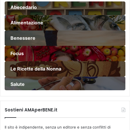
r
c
Abecedario
o
m
Alimentazione
b
a
t
Benessere
t
e
Focus
r
e
i
Le Ricette della Nonna
n
f
Salute
e
z
i
o
Sostieni AMAperBENE.it
n
i
e
Il sito è indipendente, senza un editore e senza conflitti di
c