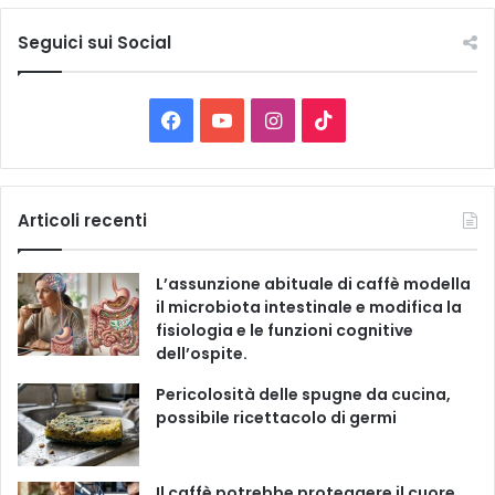
t
e
Seguici sui Social
l
e
C
F
Y
I
T
a
t
a
o
n
i
e
g
c
u
s
k
Articoli recenti
o
r
e
T
t
T
i
L’assunzione abituale di caffè modella
e
b
u
a
o
il microbiota intestinale e modifica la
fisiologia e le funzioni cognitive
o
b
g
k
dell’ospite.
o
e
r
Pericolosità delle spugne da cucina,
possibile ricettacolo di germi
k
a
m
Il caffè potrebbe proteggere il cuore,