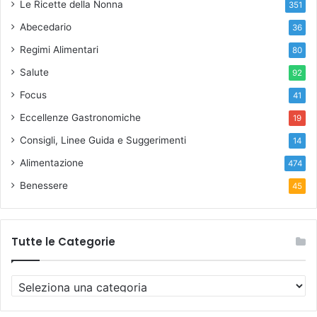
Le Ricette della Nonna
351
Abecedario
36
Regimi Alimentari
80
Salute
92
Focus
41
Eccellenze Gastronomiche
19
Consigli, Linee Guida e Suggerimenti
14
Alimentazione
474
Benessere
45
Tutte le Categorie
T
u
t