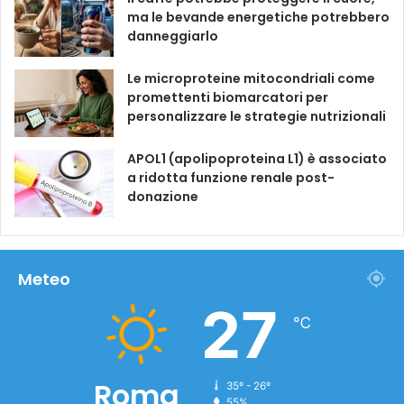
ma le bevande energetiche potrebbero
danneggiarlo
Le microproteine ​​mitocondriali come
promettenti biomarcatori per
personalizzare le strategie nutrizionali
APOL1 (apolipoproteina L1) è associato
a ridotta funzione renale post-
donazione
Meteo
27
℃
Roma
35º - 26º
55%