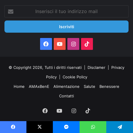
Inserisci
il
tuo
indirizzo
mail
Facebook
You
Instagram
TikTok
Tube
© Copyright 2026, Tutti i diritti riservati |
Disclamer
|
Privacy
Policy
|
Cookie Policy
Home
AMAxBenE
Alimentazione
Salute
Benessere
Contatti
Facebook
You
Instagram
TikTok
Tube