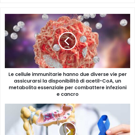
i
s
c
L
i
e
i
c
l
e
t
l
u
l
o
u
i
l
n
e
d
Le cellule immunitarie hanno due diverse vie per
i
i
assicurarsi la disponibilità di acetil-CoA, un
m
r
m
metabolita essenziale per combattere infezioni
i
u
e cancro
z
n
z
i
L
o
t
a
m
a
d
a
r
i
i
i
e