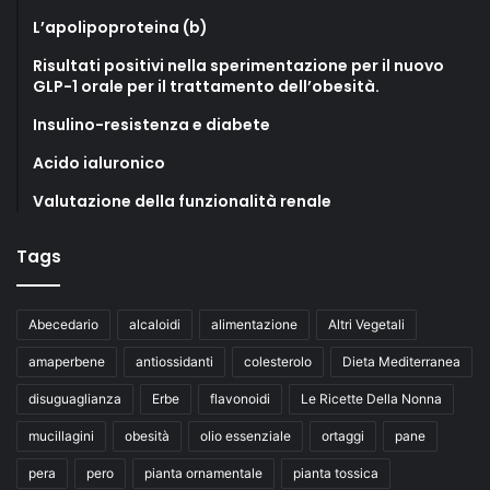
L’apolipoproteina (b)
Risultati positivi nella sperimentazione per il nuovo
GLP-1 orale per il trattamento dell’obesità.
Insulino-resistenza e diabete
Acido ialuronico
Valutazione della funzionalità renale
Tags
Abecedario
alcaloidi
alimentazione
Altri Vegetali
amaperbene
antiossidanti
colesterolo
Dieta Mediterranea
disuguaglianza
Erbe
flavonoidi
Le Ricette Della Nonna
mucillagini
obesità
olio essenziale
ortaggi
pane
pera
pero
pianta ornamentale
pianta tossica