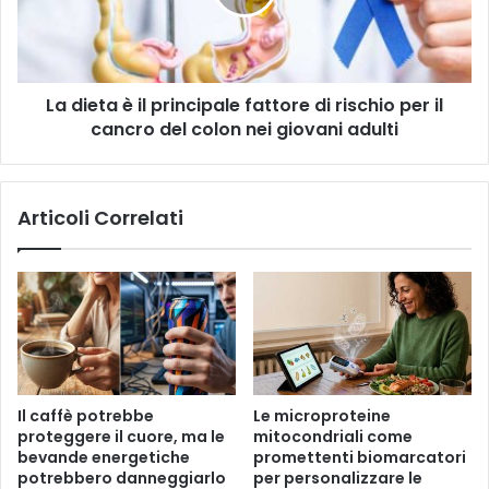
l
e
t
h
a
a
è
n
i
n
La dieta è il principale fattore di rischio per il
l
o
cancro del colon nei giovani adulti
p
d
r
u
i
e
n
Articoli Correlati
d
c
i
i
v
p
e
a
r
l
s
e
e
f
v
a
i
t
Il caffè potrebbe
Le microproteine ​​
e
t
proteggere il cuore, ma le
mitocondriali come
p
o
bevande energetiche
promettenti biomarcatori
e
r
potrebbero danneggiarlo
per personalizzare le