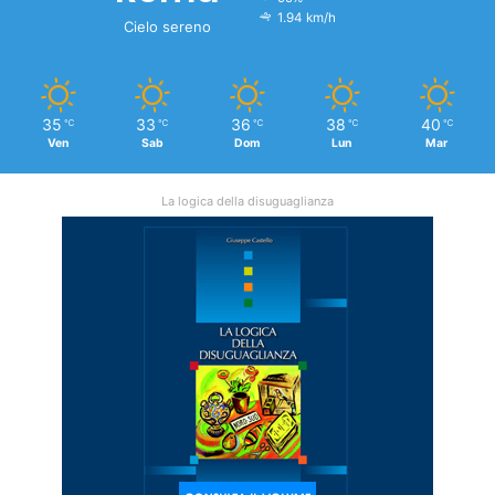
1.94 km/h
Cielo sereno
35
33
36
38
40
℃
℃
℃
℃
℃
Ven
Sab
Dom
Lun
Mar
La logica della disuguaglianza