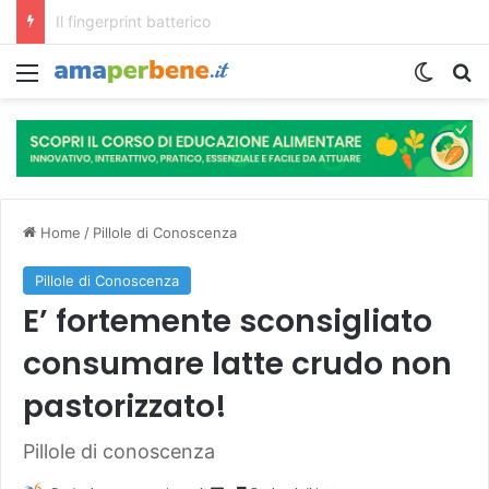
L’assunzione abituale di caffè modella il microbiota intestinale e modifica la fisiologia e le funzioni cognitive dell’ospite.
Menu
Cambi
R
Home
/
Pillole di Conoscenza
Pillole di Conoscenza
E’ fortemente sconsigliato
consumare latte crudo non
pastorizzato!
Pillole di conoscenza