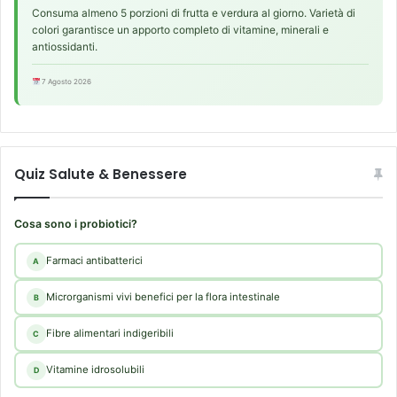
i
Consuma almeno 5 porzioni di frutta e verdura al giorno. Varietà di
e
colori garantisce un apporto completo di vitamine, minerali e
l
l
antiossidanti.
i
c
t
o
7 Agosto 2026
à
l
d
o
i
n
a
n
c
e
Quiz Salute & Benessere
e
i
t
g
i
i
Cosa sono i probiotici?
l
o
-
v
Farmaci antibatterici
A
C
a
o
n
Microrganismi vivi benefici per la flora intestinale
B
A
i
,
a
Fibre alimentari indigeribili
C
u
d
n
u
Vitamine idrosolubili
D
m
l