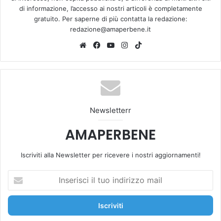
di informazione, l’accesso ai nostri articoli è completamente
gratuito. Per saperne di più contatta la redazione:
redazione@amaperbene.it
We
Fa
Yo
Ins
Tik
bsi
ce
u
tag
To
te
bo
Tu
ra
k
ok
be
m
Newsletterr
AMAPERBENE
Iscriviti alla Newsletter per ricevere i nostri aggiornamenti!
I
n
s
e
r