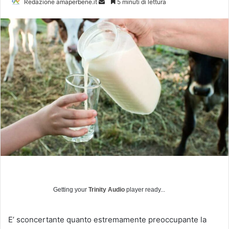
Redazione amaperbene.it
I
5 minuti di lettura
n
v
i
a
u
n
'
e
m
a
i
l
Getting your
Trinity Audio
player ready...
E’ sconcertante quanto estremamente preoccupante la