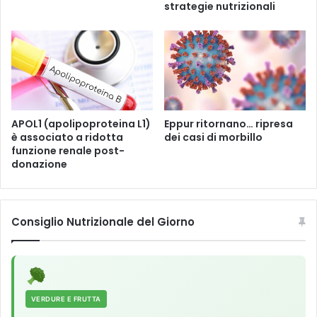
r
e
strategie nutrizionali
a
d
s
i
s
r
i
i
c
s
u
c
r
h
a
i
APOL1 (apolipoproteina L1)
Eppur ritornano… ripresa
r
è associato a ridotta
dei casi di morbillo
o
s
funzione renale post-
p
donazione
i
e
l
r
a
i
d
l
Consiglio Nutrizionale del Giorno
i
c
s
a
p
n
o
c
n
r
i
o
VERDURE E FRUTTA
b
d