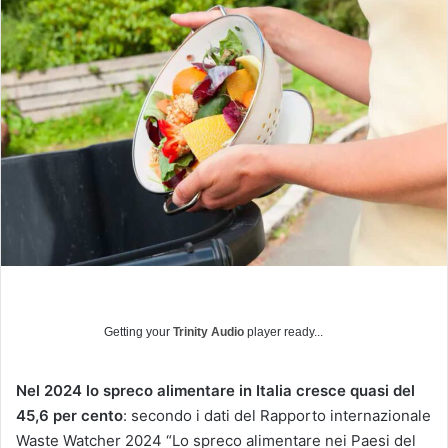
v
i
a
u
n
'
e
m
a
i
l
Getting your
Trinity Audio
player ready...
Nel 2024 lo spreco alimentare in Italia cresce quasi del
45,6 per cento
: secondo i dati del Rapporto internazionale
Waste Watcher 2024 “Lo spreco alimentare nei Paesi del