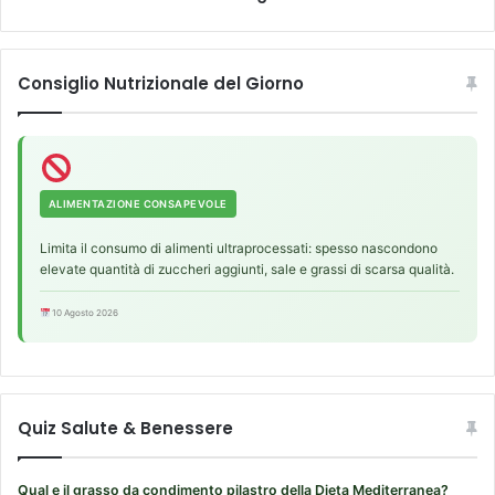
r
m
I
e
n
n
t
t
Consiglio Nutrizionale del Giorno
e
o
r
c
n
l
a
i
t
m
ALIMENTAZIONE CONSAPEVOLE
i
a
o
t
Limita il consumo di alimenti ultraprocessati: spesso nascondono
n
i
elevate quantità di zuccheri aggiunti, sale e grassi di scarsa qualità.
a
c
l
o
10 Agosto 2026
.
m
i
n
a
c
Quiz Salute & Benessere
c
i
a
Qual e il grasso da condimento pilastro della Dieta Mediterranea?