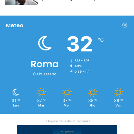
Meteo
32
℃
Roma
33º - 30º
48%
0.89 km/h
Cielo sereno
31
37
37
38
38
℃
℃
℃
℃
℃
Lun
Mar
Mer
Gio
Ven
La logica della disuguaglianza