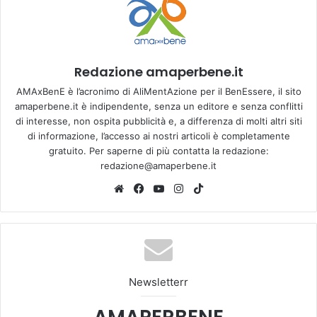
Redazione amaperbene.it
AMAxBenE è l’acronimo di AliMentAzione per il BenEssere, il sito
amaperbene.it è indipendente, senza un editore e senza conflitti
di interesse, non ospita pubblicità e, a differenza di molti altri siti
di informazione, l’accesso ai nostri articoli è completamente
gratuito. Per saperne di più contatta la redazione:
redazione@amaperbene.it
We
Fa
Yo
Ins
Tik
bsi
ce
u
tag
To
te
bo
Tu
ra
k
ok
be
m
Newsletterr