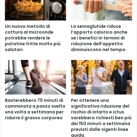
a
e
”
s
c
t
u
r
Un nuovo metodo di
La semaglutide riduce
r
e
cottura al microonde
l’apporto calorico anche
a
m
potrebbe rendere le
se i benefici in termini di
t
i
patatine fritte molto più
riduzione dell’appetito
o
l
salutari.
diminuiscono nel tempo.
d
e
a
g
W
a
a
t
s
i
t
a
e
l
W
c
Basterebbero 75 minuti di
Per ottenere una
a
camminata a passo svelto
significativa riduzione del
a
una volta a settimana per
rischio di infarto e ictus
t
m
ridurre il grasso corporeo
sarebbero richiesti ben più
c
b
dei 150 minuti a settimana
h
i
previsti dalle vigenti linee
e
a
guida.