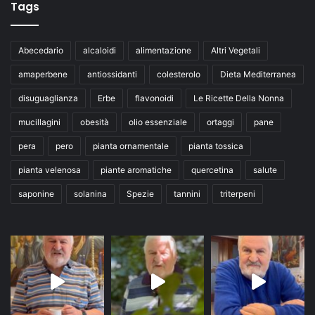
Tags
Abecedario
alcaloidi
alimentazione
Altri Vegetali
amaperbene
antiossidanti
colesterolo
Dieta Mediterranea
disuguaglianza
Erbe
flavonoidi
Le Ricette Della Nonna
mucillagini
obesità
olio essenziale
ortaggi
pane
pera
pero
pianta ornamentale
pianta tossica
pianta velenosa
piante aromatiche
quercetina
salute
saponine
solanina
Spezie
tannini
triterpeni