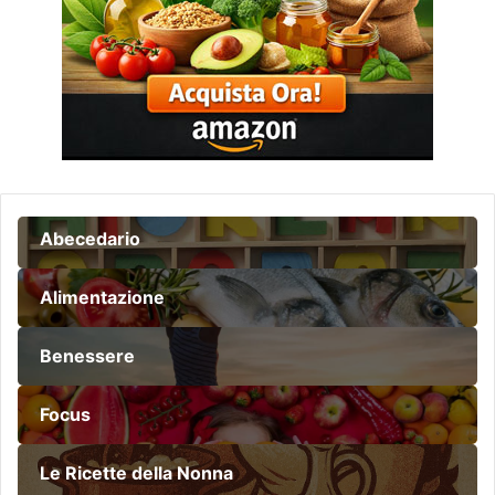
e
i
b
a
m
b
i
n
i
Abecedario
Alimentazione
Benessere
Focus
Le Ricette della Nonna