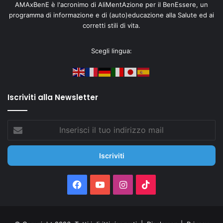
AMAxBenE è l'acronimo di AliMentAzione per il BenEssere, un
programma di informazione e di (auto)educazione alla Salute ed ai
corretti stili di vita.
Scegli lingua:
Iscriviti alla Newsletter
Inserisci
il
tuo
indirizzo
mail
Facebook
You
Instagram
TikTok
Tube