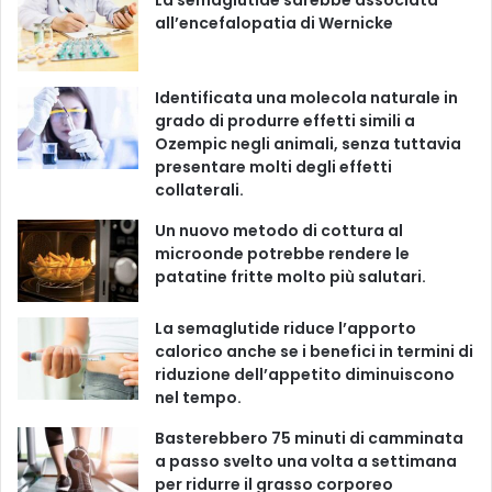
La semaglutide sarebbe associata
e
b
u
a
o
all’encefalopatia di Wernicke
o
b
g
k
Identificata una molecola naturale in
o
e
r
grado di produrre effetti simili a
Ozempic negli animali, senza tuttavia
k
a
presentare molti degli effetti
m
collaterali.
Un nuovo metodo di cottura al
microonde potrebbe rendere le
patatine fritte molto più salutari.
La semaglutide riduce l’apporto
calorico anche se i benefici in termini di
riduzione dell’appetito diminuiscono
nel tempo.
Basterebbero 75 minuti di camminata
a passo svelto una volta a settimana
per ridurre il grasso corporeo