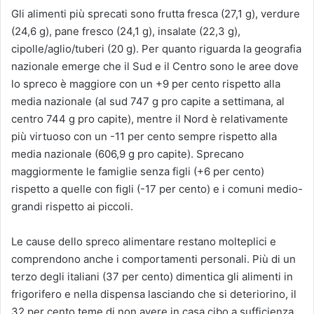
Gli alimenti più sprecati sono frutta fresca (27,1 g), verdure
(24,6 g), pane fresco (24,1 g), insalate (22,3 g),
cipolle/aglio/tuberi (20 g). Per quanto riguarda la geografia
nazionale emerge che il Sud e il Centro sono le aree dove
lo spreco è maggiore con un +9 per cento rispetto alla
media nazionale (al sud 747 g pro capite a settimana, al
centro 744 g pro capite), mentre il Nord è relativamente
più virtuoso con un -11 per cento sempre rispetto alla
media nazionale (606,9 g pro capite). Sprecano
maggiormente le famiglie senza figli (+6 per cento)
rispetto a quelle con figli (-17 per cento) e i comuni medio-
grandi rispetto ai piccoli.
Le cause dello spreco alimentare restano molteplici e
comprendono anche i comportamenti personali. Più di un
terzo degli italiani (37 per cento) dimentica gli alimenti in
frigorifero e nella dispensa lasciando che si deteriorino, il
32 per cento teme di non avere in casa cibo a sufficienza