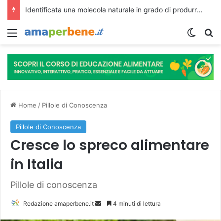
Identificata una molecola naturale in grado di produrre effetti simili a Ozempic negli animali, senza tuttavia presentare molti degli effetti collaterali.
Menu
Cambi
R
Home
/
Pillole di Conoscenza
Pillole di Conoscenza
Cresce lo spreco alimentare
in Italia
Pillole di conoscenza
Redazione amaperbene.it
I
4 minuti di lettura
n