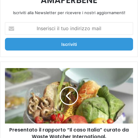
AMAPERBENE
Iscriviti alla Newsletter per ricevere i nostri aggiornamenti!
I
n
s
e
r
i
s
c
P
i
r
i
e
l
s
t
e
u
n
o
t
i
a
n
t
d
Presentato il rapporto “Il caso Italia” curato da
o
i
Waste Watcher International.
i