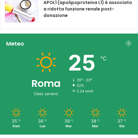
APOL1 (apolipoproteina L1) è associato
a ridotta funzione renale post-
donazione
Meteo
25
℃
Roma
35º - 23º
52%
2.24 km/h
Cielo sereno
35
36
39
38
37
℃
℃
℃
℃
℃
Dom
Lun
Mar
Mer
Gio