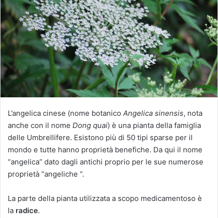
u
n
'
e
m
a
i
l
L’angelica cinese (nome botanico
Angelica sinensis
, nota
anche con il nome
Dong quai
) è una pianta della famiglia
delle Umbrellifere. Esistono più di 50 tipi sparse per il
mondo e tutte hanno proprietà benefiche. Da qui il nome
“angelica” dato dagli antichi proprio per le sue numerose
proprietà “angeliche “.
La parte della pianta utilizzata a scopo medicamentoso è
la
radice
.