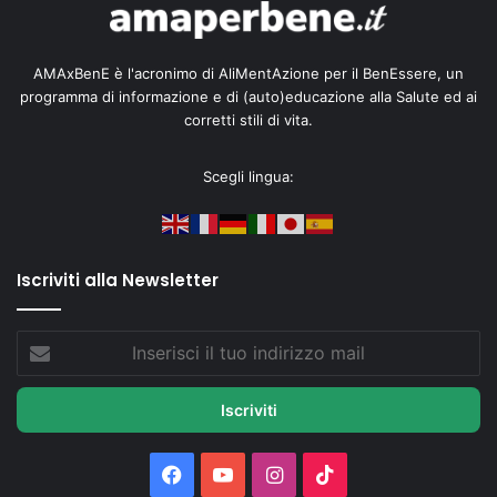
AMAxBenE è l'acronimo di AliMentAzione per il BenEssere, un
programma di informazione e di (auto)educazione alla Salute ed ai
corretti stili di vita.
Scegli lingua:
Iscriviti alla Newsletter
Inserisci
il
tuo
indirizzo
mail
Facebook
You
Instagram
TikTok