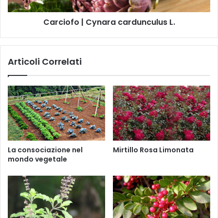
n
o
l
o
|
Carciofo | Cynara cardunculus L.
)
C
y
n
a
Articoli Correlati
r
a
c
a
r
d
u
n
c
La consociazione nel
Mirtillo Rosa Limonata
u
mondo vegetale
l
u
s
L
.