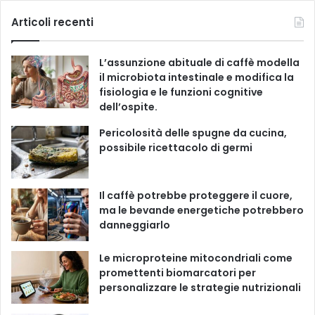
g
c
u
s
k
Articoli recenti
o
r
e
T
t
T
i
L’assunzione abituale di caffè modella
e
b
u
a
o
il microbiota intestinale e modifica la
fisiologia e le funzioni cognitive
o
b
g
k
dell’ospite.
o
e
r
Pericolosità delle spugne da cucina,
possibile ricettacolo di germi
k
a
m
Il caffè potrebbe proteggere il cuore,
ma le bevande energetiche potrebbero
danneggiarlo
Le microproteine ​​mitocondriali come
promettenti biomarcatori per
personalizzare le strategie nutrizionali