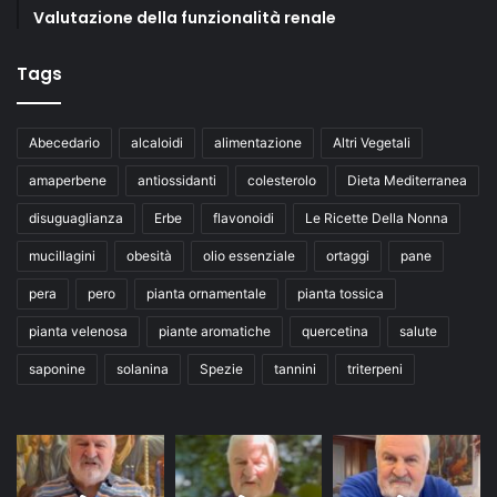
Valutazione della funzionalità renale
Tags
Abecedario
alcaloidi
alimentazione
Altri Vegetali
amaperbene
antiossidanti
colesterolo
Dieta Mediterranea
disuguaglianza
Erbe
flavonoidi
Le Ricette Della Nonna
mucillagini
obesità
olio essenziale
ortaggi
pane
pera
pero
pianta ornamentale
pianta tossica
pianta velenosa
piante aromatiche
quercetina
salute
saponine
solanina
Spezie
tannini
triterpeni