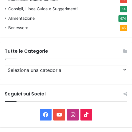
Consigli, Linee Guida e Suggerimenti
14
Alimentazione
474
Benessere
45
Tutte le Categorie
T
u
t
t
e
Seguici sui Social
l
e
C
F
Y
I
T
a
t
a
o
n
i
e