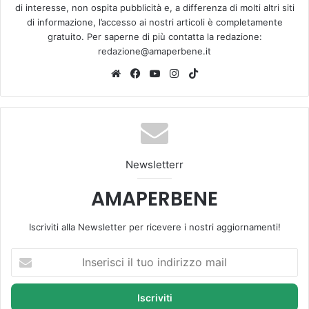
di interesse, non ospita pubblicità e, a differenza di molti altri siti
di informazione, l’accesso ai nostri articoli è completamente
gratuito. Per saperne di più contatta la redazione:
redazione@amaperbene.it
We
Fa
Yo
Ins
Tik
bsi
ce
u
tag
To
te
bo
Tu
ra
k
ok
be
m
Newsletterr
AMAPERBENE
Iscriviti alla Newsletter per ricevere i nostri aggiornamenti!
I
n
s
e