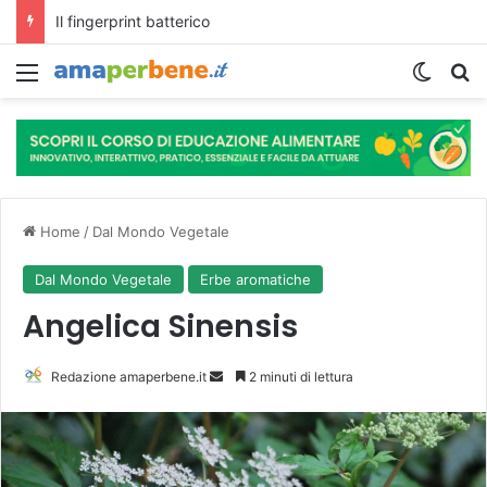
L’assunzione abituale di caffè modella il microbiota intestinale e modifica la fisiologia e le funzioni cognitive dell’ospite.
Menu
Cambi
R
Home
/
Dal Mondo Vegetale
Dal Mondo Vegetale
Erbe aromatiche
Angelica Sinensis
Redazione amaperbene.it
I
2 minuti di lettura
n
v
i
a