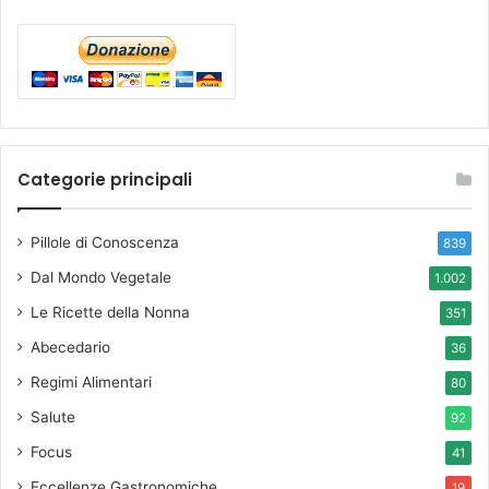
Categorie principali
Pillole di Conoscenza
839
Dal Mondo Vegetale
1.002
Le Ricette della Nonna
351
Abecedario
36
Regimi Alimentari
80
Salute
92
Focus
41
Eccellenze Gastronomiche
19