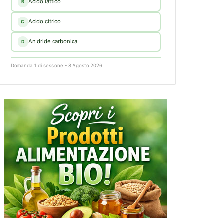
Acido lattico
B
Acido citrico
C
Anidride carbonica
D
Domanda 1 di sessione - 8 Agosto 2026