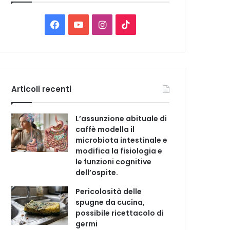
C
a
t
F
Y
I
T
e
a
o
n
i
g
o
c
u
s
k
r
i
e
T
t
T
e
Articoli recenti
b
u
a
o
L’assunzione abituale di
o
b
g
k
caffè modella il
microbiota intestinale e
o
e
r
modifica la fisiologia e
le funzioni cognitive
k
a
dell’ospite.
m
Pericolosità delle
spugne da cucina,
possibile ricettacolo di
germi