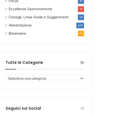
Focus
41
Eccellenze Gastronomiche
19
Consigli, Linee Guida e Suggerimenti
14
Alimentazione
474
Benessere
45
Tutte le Categorie
T
u
t
t
e
l
Seguici sui Social
e