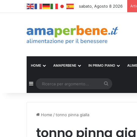
sabato, Agosto 8 2026
Arti
HOME
AMAPERBENE
IN PRIMO PIANO
ALIM
Barra laterale
Ricerca
per
argomento...
Home
/
tonno pinna gialla
tonno pinna gia