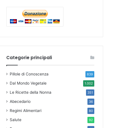
Categorie principali
Pillole di Conoscenza
839
Dal Mondo Vegetale
1.002
Le Ricette della Nonna
351
Abecedario
36
Regimi Alimentari
80
Salute
92