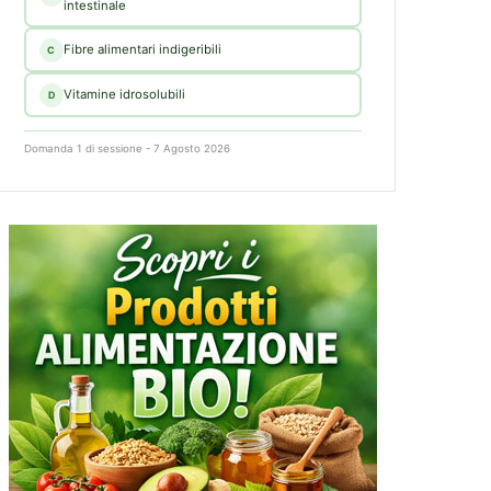
intestinale
Fibre alimentari indigeribili
C
Vitamine idrosolubili
D
Domanda 1 di sessione - 7 Agosto 2026