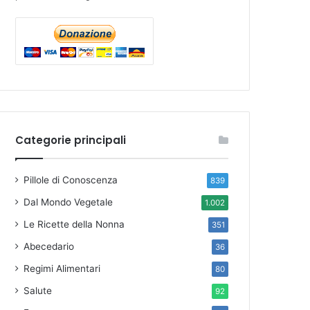
Categorie principali
Pillole di Conoscenza
839
Dal Mondo Vegetale
1.002
Le Ricette della Nonna
351
Abecedario
36
Regimi Alimentari
80
Salute
92