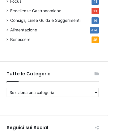
Focus
41
Eccellenze Gastronomiche
19
Consigli, Linee Guida e Suggerimenti
14
Alimentazione
474
Benessere
45
Tutte le Categorie
T
u
t
t
e
l
Seguici sui Social
e