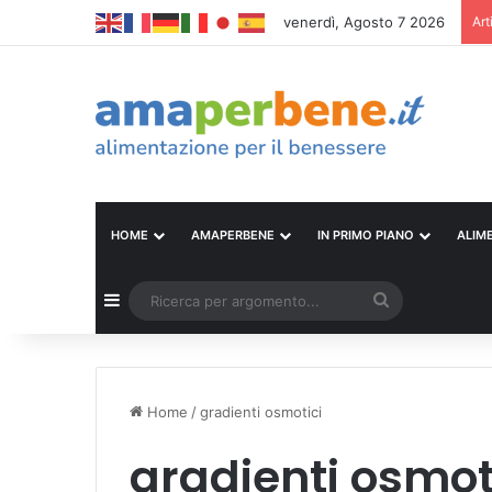
venerdì, Agosto 7 2026
Art
HOME
AMAPERBENE
IN PRIMO PIANO
ALIM
Barra laterale
Ricerca
per
argomento...
Home
/
gradienti osmotici
gradienti osmot