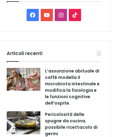
C
a
t
F
Y
I
T
e
a
o
n
i
g
o
c
u
s
k
r
i
e
T
t
T
e
Articoli recenti
b
u
a
o
L’assunzione abituale di
o
b
g
k
caffè modella il
microbiota intestinale e
o
e
r
modifica la fisiologia e
le funzioni cognitive
k
a
dell’ospite.
m
Pericolosità delle
spugne da cucina,
possibile ricettacolo di
germi