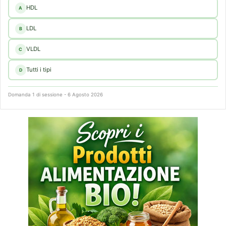
HDL
A
LDL
B
VLDL
C
Tutti i tipi
D
Domanda 1 di sessione - 6 Agosto 2026