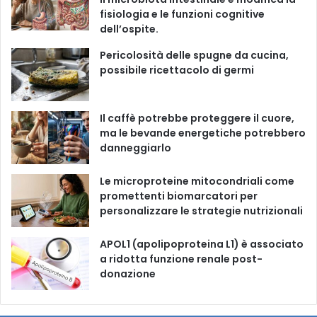
fisiologia e le funzioni cognitive
o
b
g
k
dell’ospite.
o
e
r
Pericolosità delle spugne da cucina,
possibile ricettacolo di germi
k
a
m
Il caffè potrebbe proteggere il cuore,
ma le bevande energetiche potrebbero
danneggiarlo
Le microproteine ​​mitocondriali come
promettenti biomarcatori per
personalizzare le strategie nutrizionali
APOL1 (apolipoproteina L1) è associato
a ridotta funzione renale post-
donazione