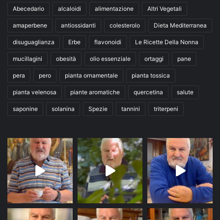
Abecedario
alcaloidi
alimentazione
Altri Vegetali
amaperbene
antiossidanti
colesterolo
Dieta Mediterranea
disuguaglianza
Erbe
flavonoidi
Le Ricette Della Nonna
mucillagini
obesità
olio essenziale
ortaggi
pane
pera
pero
pianta ornamentale
pianta tossica
pianta velenosa
piante aromatiche
quercetina
salute
saponine
solanina
Spezie
tannini
triterpeni