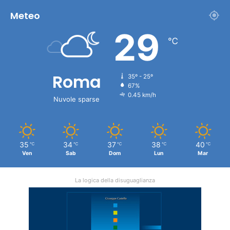
Meteo
29
℃
Roma
35º - 25º
67%
0.45 km/h
Nuvole sparse
35
34
37
38
40
℃
℃
℃
℃
℃
Ven
Sab
Dom
Lun
Mar
La logica della disuguaglianza