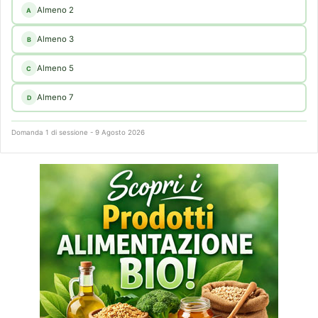
Almeno 2
A
Almeno 3
B
Almeno 5
C
Almeno 7
D
Domanda 1 di sessione - 9 Agosto 2026