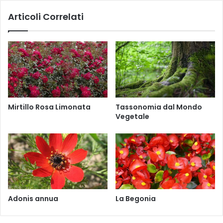
n
C
Articoli Correlati
n
o
u
r
a
n
L
u
.
s
,
s
a
n
g
Mirtillo Rosa Limonata
Tassonomia dal Mondo
u
Vegetale
i
n
e
a
L
.
Adonis annua
La Begonia