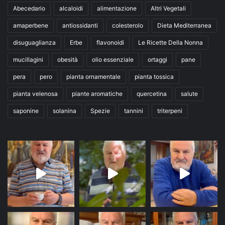
Abecedario
alcaloidi
alimentazione
Altri Vegetali
amaperbene
antiossidanti
colesterolo
Dieta Mediterranea
disuguaglianza
Erbe
flavonoidi
Le Ricette Della Nonna
mucillagini
obesità
olio essenziale
ortaggi
pane
pera
pero
pianta ornamentale
pianta tossica
pianta velenosa
piante aromatiche
quercetina
salute
saponine
solanina
Spezie
tannini
triterpeni