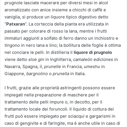
prugnole lasciate macerare per diversi mesi in alcol
aromatizzato con anice insieme a chicchi di caffè e
vaniglia, si produce un liquore tipico digestivo detto
“
Patxaran
“. La corteccia della pianta era utilizzata in
passato per colorare di rosso la lana, mentre i frutti
immaturi aggiunti a solfato di ferro danno un inchiostro e
tingono in nero lana e lino; la bollitura delle foglie è ottima
nel conciare le pelli. In distilleria il
liquore di prugnolo
viene detto
sloe gin
in Inghilterra,
camaleón ediciones
in
Navarra, Spagna, il,
prunelle
in Francia,
umeshu
in
Giappone,
bargnolino
o
prunella
in Italia.
I frutti, grazie alle proprietà astringenti possono essere
impiegati nella preparazione di maschere per il
trattamento delle pelli impure o, in decotto, per il
trattamento locale dei foruncoli. Il liquido di cottura dei
frutti può essere impiegato per sciacqui e gargarismi in
caso di gengivite e di faringite, ma è anche utile in caso di