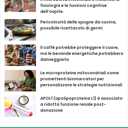
fisiologia e le funzioni cognitive
o
b
g
k
dell’ospite.
o
e
r
Pericolosità delle spugne da cucina,
possibile ricettacolo di germi
k
a
m
Il caffè potrebbe proteggere il cuore,
ma le bevande energetiche potrebbero
danneggiarlo
Le microproteine ​​mitocondriali come
promettenti biomarcatori per
personalizzare le strategie nutrizionali
APOL1 (apolipoproteina L1) è associato
a ridotta funzione renale post-
donazione