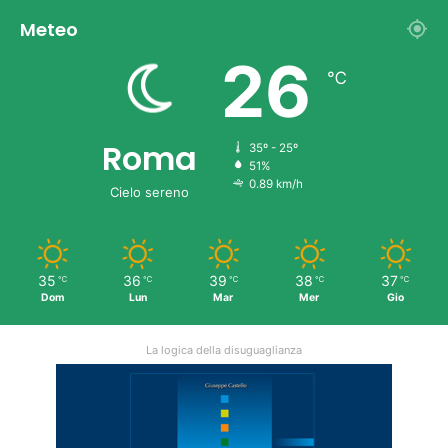
Meteo
26
℃
Roma
35º - 25º
51%
0.89 km/h
Cielo sereno
35
36
39
38
37
℃
℃
℃
℃
℃
Dom
Lun
Mar
Mer
Gio
La logica della disuguaglianza