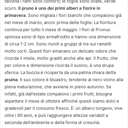
talvolta i rami sono contorti; le foglie sono ovate, verde
scuro.
Il pruno è uno dei primi alberi a fiorire
in
primavera
. Sono migliaia i fiori bianchi che compaiono già
nel mese di marzo, ancor prima delle foglie. La fioritura
continua per tutto il mese di maggio. I fiori di Prunus
spinosa sono di tipo ermafrodito e hanno una dimensione
di circa 1-2 cm. Sono riuniti a gruppi di tre sui rametti
molto corti. Questi fiori emanano un delicato odore che
ricorda il miele, molto graditi anche alle api. Il frutto, che
per colore e dimensione ricorda il susino, è una drupa
sferica. La buccia è ricoperta da una patina chiara detta
pruina
. Il suo colore è bluastro, tendente al nero vicino alla
piena maturazione, che avviene in pieno autunno. Se
infatti, già dall’estate compaiono i primi frutti, bisogna
aspettare il mese di ottobre affinché questi siamo dolci e
gradevoli per il consumo fresco. E’ un albero longevo, vive
oltre i 60 anni, e può raggiungere altezze variabili a
seconda dell’ambiente e della forma di crescita.