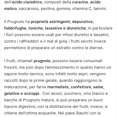
dell’
acido cianidrico
, composti della
curarina
,
acido
malico
, saccarosio, pectina, gomma, vitamina C, tannini.
Il Prugnolo ha
proprietà astringenti, depurative,
febbrifughe, toniche, lassative e diuretiche
; in particolare
i fiori possono essere usati per infusi diuretici e lassativi,
contro i raffreddori e il mal di gola; i frutti secchi invece
permettono di preparare un estratto contro le diarree.
I frutti, chiamati
prugnole
, possono essere consumati
freschi, ma solo dopo l’ammezzimento in quanto hanno un
sapore molto tannico; sono infatti molto aspri; vengono
raccolti dopo le prime gelate, quando raggiungono la
maturazione, per farne
marmellate, confetture, salse,
gelatine e sciroppi.
Con alcool, zucchero, vino bianco e
bacche di Prugnolo mature, si può preparare un buon
liquore digestivo; con la distillazione dei frutti, invece, si
ottiene dell’ottima acquavite. Nei paesi Baschi con le