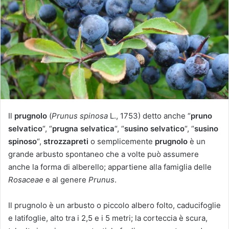
u
n
'
e
m
a
i
l
Il
prugnolo
(
Prunus spinosa
L., 1753) detto anche “
pruno
selvatico
“, “
prugna selvatica
“, “
susino selvatico
“, “
susino
spinoso
“,
strozzapreti
o semplicemente
prugnolo
è un
grande arbusto spontaneo che a volte può assumere
anche la forma di alberello; appartiene alla famiglia delle
Rosaceae
e al genere
Prunus
.
Il prugnolo è un arbusto o piccolo albero folto, caducifoglie
e latifoglie, alto tra i 2,5 e i 5 metri; la corteccia è scura,