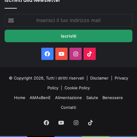
Iscriviti alla Newsletter
Inserisci
il
tuo
indirizzo
mail
Facebook
You
Instagram
TikTok
Tube
© Copyright 2026, Tutti i diritti riservati |
Disclamer
|
Privacy
Policy
|
Cookie Policy
Home
AMAxBenE
Alimentazione
Salute
Benessere
Contatti
Facebook
You
Instagram
TikTok