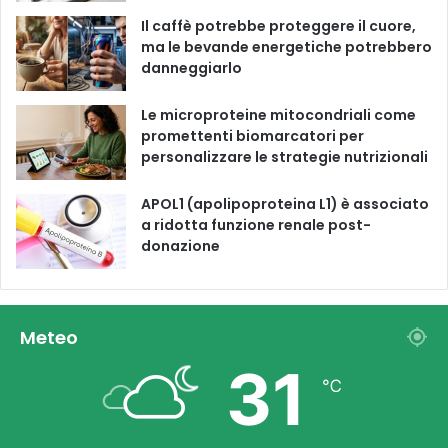
m
Il caffè potrebbe proteggere il cuore,
ma le bevande energetiche potrebbero
danneggiarlo
Le microproteine ​​mitocondriali come
promettenti biomarcatori per
personalizzare le strategie nutrizionali
APOL1 (apolipoproteina L1) è associato
a ridotta funzione renale post-
donazione
Meteo
31
℃