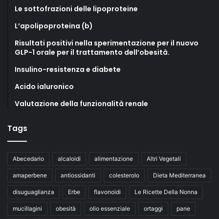
Le sottofrazioni delle lipoproteine
L’apolipoproteina (b)
Risultati positivi nella sperimentazione per il nuovo
GLP-1 orale per il trattamento dell’obesità.
Insulino-resistenza e diabete
Acido ialuronico
Valutazione della funzionalità renale
Tags
Abecedario
alcaloidi
alimentazione
Altri Vegetali
amaperbene
antiossidanti
colesterolo
Dieta Mediterranea
disuguaglianza
Erbe
flavonoidi
Le Ricette Della Nonna
mucillagini
obesità
olio essenziale
ortaggi
pane