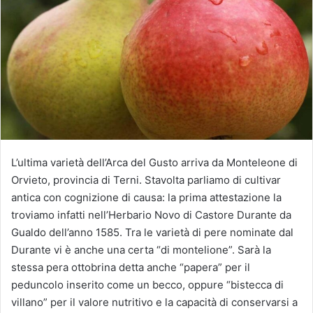
u
n
'
e
m
a
i
l
L’ultima varietà dell’Arca del Gusto arriva da Monteleone di
Orvieto, provincia di Terni. Stavolta parliamo di cultivar
antica con cognizione di causa: la prima attestazione la
troviamo infatti nell’Herbario Novo di Castore Durante da
Gualdo dell’anno 1585. Tra le varietà di pere nominate dal
Durante vi è anche una certa “di montelione”. Sarà la
stessa pera ottobrina detta anche “papera” per il
peduncolo inserito come un becco, oppure “bistecca di
villano” per il valore nutritivo e la capacità di conservarsi a