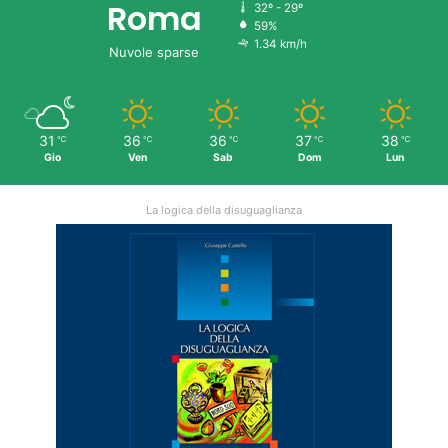
Roma
32º - 29º
59%
1.34 km/h
Nuvole sparse
31
36
36
37
38
℃
℃
℃
℃
℃
Gio
Ven
Sab
Dom
Lun
La logica della disuguaglianza