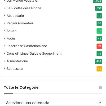
Dal Mondo Vegetale
1.002
Le Ricette della Nonna
351
Abecedario
36
Regimi Alimentari
80
Salute
92
Focus
41
Eccellenze Gastronomiche
19
Consigli, Linee Guida e Suggerimenti
14
Alimentazione
474
Benessere
45
Tutte le Categorie
T
u