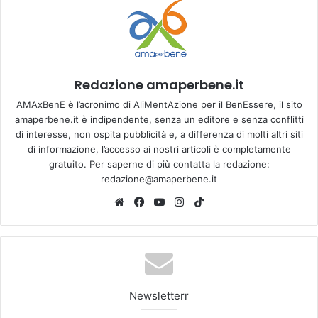
Redazione amaperbene.it
AMAxBenE è l’acronimo di AliMentAzione per il BenEssere, il sito
amaperbene.it è indipendente, senza un editore e senza conflitti
di interesse, non ospita pubblicità e, a differenza di molti altri siti
di informazione, l’accesso ai nostri articoli è completamente
gratuito. Per saperne di più contatta la redazione:
redazione@amaperbene.it
We
Fa
Yo
Ins
Tik
bsi
ce
u
tag
To
te
bo
Tu
ra
k
ok
be
m
Newsletterr