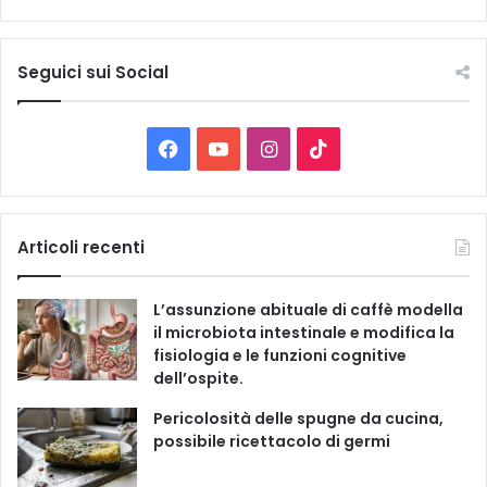
t
t
e
Seguici sui Social
l
e
C
F
Y
I
T
a
t
a
o
n
i
e
g
c
u
s
k
Articoli recenti
o
r
e
T
t
T
i
L’assunzione abituale di caffè modella
e
b
u
a
o
il microbiota intestinale e modifica la
fisiologia e le funzioni cognitive
o
b
g
k
dell’ospite.
o
e
r
Pericolosità delle spugne da cucina,
possibile ricettacolo di germi
k
a