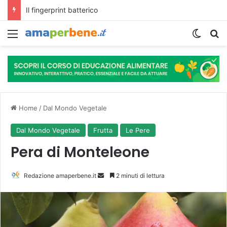
L’assunzione abituale di caffè modella il microbiota intestinale e modifica la fisiologia e le funzioni cognitive dell’ospite.
Menu
Cambi
R
Home
/
Dal Mondo Vegetale
Dal Mondo Vegetale
Frutta
Le Pere
Pera di Monteleone
Redazione amaperbene.it
I
2 minuti di lettura
n
v
i
a