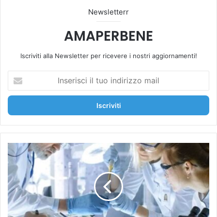
Newsletterr
AMAPERBENE
Iscriviti alla Newsletter per ricevere i nostri aggiornamenti!
I
n
s
e
r
i
s
c
L
i
'
i
i
l
n
t
v
u
e
o
c