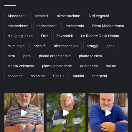
Abecedario
alcaloidi
alimentazione
Altri Vegetali
amaperbene
antiossidanti
colesterolo
Dieta Mediterranea
disuguaglianza
Erbe
flavonoidi
Le Ricette Della Nonna
mucillagini
obesità
olio essenziale
ortaggi
pane
pera
pero
pianta ornamentale
pianta tossica
pianta velenosa
piante aromatiche
quercetina
salute
saponine
solanina
Spezie
tannini
triterpeni