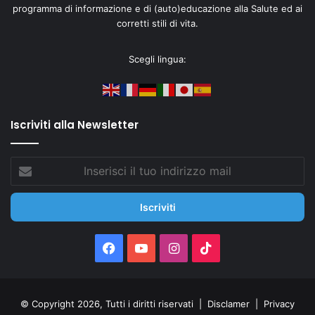
programma di informazione e di (auto)educazione alla Salute ed ai
corretti stili di vita.
Scegli lingua:
Iscriviti alla Newsletter
Inserisci
il
tuo
indirizzo
mail
Facebook
You
Instagram
TikTok
Tube
© Copyright 2026, Tutti i diritti riservati |
Disclamer
|
Privacy