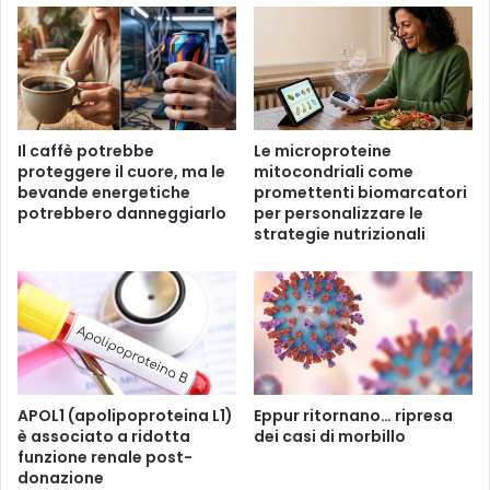
l
l
a
e
M
p
e
o
d
s
i
s
c
Il caffè potrebbe
Le microproteine ​​
i
i
proteggere il cuore, ma le
mitocondriali come
b
n
bevande energetiche
promettenti biomarcatori
i
a
potrebbero danneggiarlo
per personalizzare le
l
d
strategie nutrizionali
i
e
c
l
a
f
u
u
s
t
e
u
d
r
e
APOL1 (apolipoproteina L1)
Eppur ritornano… ripresa
o
l
è associato a ridotta
dei casi di morbillo
funzione renale post-
l
donazione
’