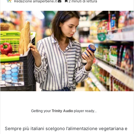
Redazione amaperbene.it
I
2 minuti di lettura
n
v
i
a
u
n
'
e
m
a
i
l
Getting your
Trinity Audio
player ready...
Sempre più italiani scelgono l’alimentazione vegetariana e