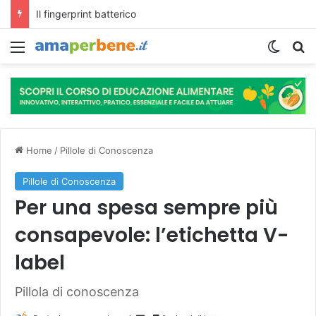
L’assunzione abituale di caffè modella il microbiota intestinale e modifica la fisiologia e le funzioni cognitive dell’ospite.
Menu
Cambi
R
Home
/
Pillole di Conoscenza
Pillole di Conoscenza
Per una spesa sempre più
consapevole: l’etichetta V-
label
Pillola di conoscenza