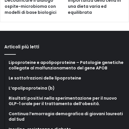
Decodificare il dialogo
Importanza della cena in
ospite-microbioma con
una dieta varia ed
modelli di base biologici
equilibrata
Articoli più letti
Lipoproteine e apolipoproteine – Patologie genetiche
collegate al malfunzionamento del gene APOB
Le sottofrazioni delle lipoproteine
L’apolipoproteina (b)
Risultati positivi nella sperimentazione per il nuovo
GLP-1 orale per il trattamento dell’obesità.
Continua l’emorragia demografica di giovani laureati
dal Sud