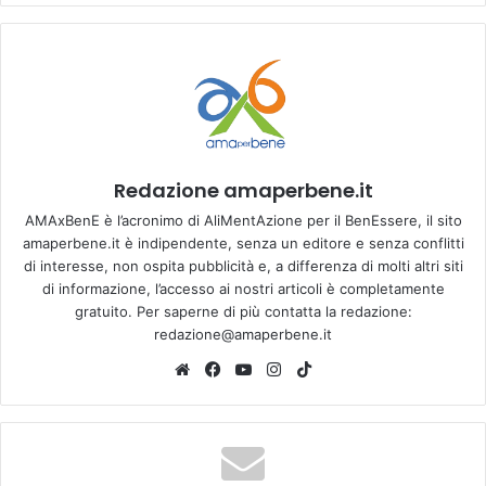
Redazione amaperbene.it
AMAxBenE è l’acronimo di AliMentAzione per il BenEssere, il sito
amaperbene.it è indipendente, senza un editore e senza conflitti
di interesse, non ospita pubblicità e, a differenza di molti altri siti
di informazione, l’accesso ai nostri articoli è completamente
gratuito. Per saperne di più contatta la redazione:
redazione@amaperbene.it
We
Fa
Yo
Ins
Tik
bsi
ce
u
tag
To
te
bo
Tu
ra
k
ok
be
m