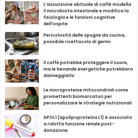
i
L’assunzione abituale di caffè modella
e
b
u
a
o
il microbiota intestinale e modifica la
fisiologia e le funzioni cognitive
o
b
g
k
dell’ospite.
o
e
r
Pericolosità delle spugne da cucina,
possibile ricettacolo di germi
k
a
m
Il caffè potrebbe proteggere il cuore,
ma le bevande energetiche potrebbero
danneggiarlo
Le microproteine ​​mitocondriali come
promettenti biomarcatori per
personalizzare le strategie nutrizionali
APOL1 (apolipoproteina L1) è associato
a ridotta funzione renale post-
donazione