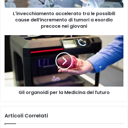
i
c
n
h
d
L'invecchiamento accelerato tra le possibili
i
i
cause dell’incremento di tumori a esordio
a
r
m
precoce nei giovani
i
e
z
n
G
z
t
l
o
o
i
m
a
o
a
c
r
i
c
g
l
e
a
l
n
e
o
r
Gli organoidi per la Medicina del futuro
i
a
d
t
i
o
p
Articoli Correlati
t
e
r
r
a