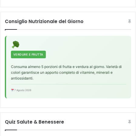
i
n
c
Consiglio Nutrizionale del Giorno
r
e
m
e
n
t
VERDURE E FRUTTA
o
Consuma almeno 5 porzioni di frutta e verdura al giorno. Varietà di
d
colori garantisce un apporto completo di vitamine, minerali e
i
antiossidanti.
t
u
7 Agosto 2026
m
o
r
i
a
Quiz Salute & Benessere
e
s