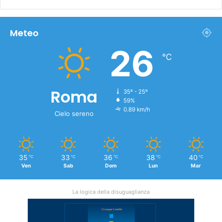
Meteo
26
℃
Roma
35º - 25º
59%
0.89 km/h
Cielo sereno
35
33
36
38
40
℃
℃
℃
℃
℃
Ven
Sab
Dom
Lun
Mar
La logica della disuguaglianza