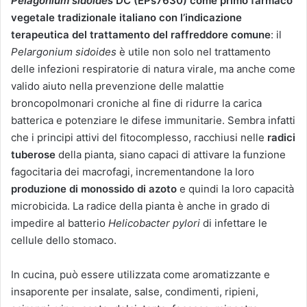
Pelagonium sidoides
DC (EPs7630) come primo farmaco
vegetale tradizionale italiano con l’indicazione
terapeutica del trattamento del raffreddore comune
: il
Pelargonium sidoides
è utile non solo nel trattamento
delle infezioni respiratorie di natura virale, ma anche come
valido aiuto nella prevenzione delle malattie
broncopolmonari croniche al fine di ridurre la carica
batterica e potenziare le difese immunitarie. Sembra infatti
che i principi attivi del fitocomplesso, racchiusi nelle
radici
tuberose
della pianta, siano capaci di attivare la funzione
fagocitaria dei macrofagi, incrementandone la loro
produzione di monossido di azoto
e quindi la loro capacità
microbicida. La radice della pianta è anche in grado di
impedire al batterio
Helicobacter pylori
di infettare le
cellule dello stomaco.
In cucina, può essere utilizzata come aromatizzante e
insaporente per insalate, salse, condimenti, ripieni,