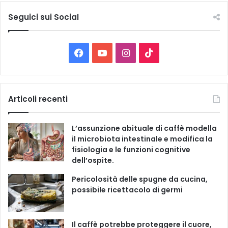
t
e
Seguici sui Social
l
e
C
F
Y
I
T
a
t
a
o
n
i
e
g
c
u
s
k
Articoli recenti
o
r
e
T
t
T
i
L’assunzione abituale di caffè modella
e
b
u
a
o
il microbiota intestinale e modifica la
fisiologia e le funzioni cognitive
o
b
g
k
dell’ospite.
o
e
r
Pericolosità delle spugne da cucina,
possibile ricettacolo di germi
k
a
m
Il caffè potrebbe proteggere il cuore,