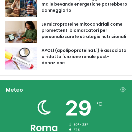
ma le bevande energetiche potrebbero
danneggiarlo
Le microproteine ​​mitocondriali come
promettenti biomarcatori per
personalizzare le strategie nutrizionali
APOL1 (apolipoproteina L1) è associato
a ridotta funzione renale post-
donazione
Meteo
29
℃
Roma
30º - 28º
57%