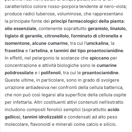
caratteristico colore rosso-porpora tendente al nero-viola;
produce radici tuberose, voluminose, che rappresentano
la principale fonte dei
principi farmacologici della pianta
:
olio essenziale
, contenente soprattutto
geraniolo, linalolo,
tiglato di geranile, citronellolo, forminato di citronella e
isomentone, alcune cumarine
, tra cui l’
umckalina
, la
fraxetina
e l’
artelina
,
e tannini del tipo proantocianidine
.
In effetti, nel pelargonio le sostanze che
spiccano
per
concentrazione e attività biologiche sono le
cumarine
polidrossilate
e i
polifenoli
, tra cui le
proantocianidine
.
Queste ultime, in particolare, sono in grado di svolgere
un’azione antiadesiva nei confronti della cellula batterica,
che non può così legarsi alla superficie della cellula ospite
per infettarla. Altri costituenti attivi contenuti nell’estratto
includono composti fenolici semplici (soprattutto
acido
gallico
),
tannini idrolizzabili
e condensati ad alto peso
molecolare, flavonoidi e minerali come calcio e silicio.