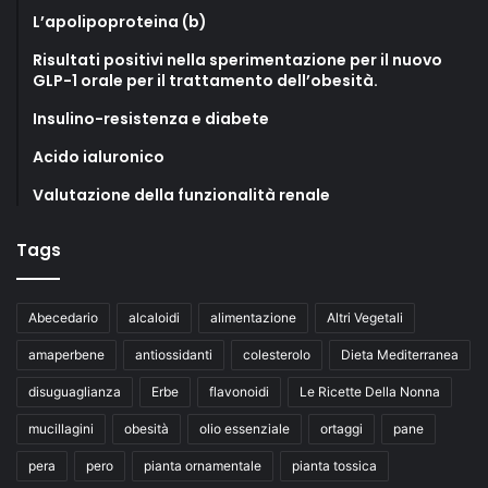
L’apolipoproteina (b)
Risultati positivi nella sperimentazione per il nuovo
GLP-1 orale per il trattamento dell’obesità.
Insulino-resistenza e diabete
Acido ialuronico
Valutazione della funzionalità renale
Tags
Abecedario
alcaloidi
alimentazione
Altri Vegetali
amaperbene
antiossidanti
colesterolo
Dieta Mediterranea
disuguaglianza
Erbe
flavonoidi
Le Ricette Della Nonna
mucillagini
obesità
olio essenziale
ortaggi
pane
pera
pero
pianta ornamentale
pianta tossica