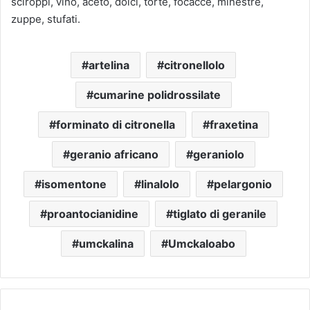
sciroppi, vino, aceto, dolci, torte, focacce, minestre,
zuppe, stufati.
artelina
citronellolo
cumarine polidrossilate
forminato di citronella
fraxetina
geranio africano
geraniolo
isomentone
linalolo
pelargonio
proantocianidine
tiglato di geranile
umckalina
Umckaloabo