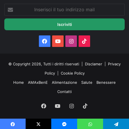
Inserisci
il
tuo
indirizzo
mail
Facebook
You
Instagram
TikTok
Tube
© Copyright 2026, Tutti i diritti riservati |
Disclamer
|
Privacy
Policy
|
Cookie Policy
Home
AMAxBenE
Alimentazione
Salute
Benessere
Contatti
Facebook
You
Instagram
TikTok
Tube