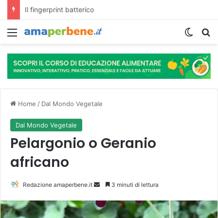
L’assunzione abituale di caffè modella il microbiota intestinale e modifica la fisiologia e le funzioni cognitive dell’ospite.
Menu
Cambi
R
Home
/
Dal Mondo Vegetale
Dal Mondo Vegetale
Pelargonio o Geranio
africano
Redazione amaperbene.it
I
3 minuti di lettura
n
v