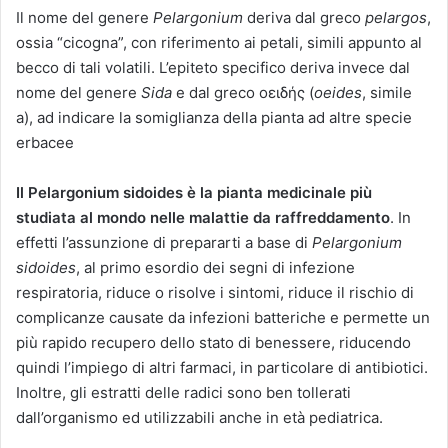
Il nome del genere
Pelargonium
deriva dal greco
pelargos
,
ossia “cicogna”, con riferimento ai petali, simili appunto al
becco di tali volatili. L’epiteto specifico deriva invece dal
nome del genere
Sida
e dal greco οειδής (
oeides
, simile
a), ad indicare la somiglianza della pianta ad altre specie
erbacee
Il Pelargonium sidoides è la pianta medicinale più
studiata al mondo nelle malattie da raffreddamento
. In
effetti l’assunzione di prepararti a base di
Pelargonium
sidoides
, al primo esordio dei segni di infezione
respiratoria, riduce o risolve i sintomi, riduce il rischio di
complicanze causate da infezioni batteriche e permette un
più rapido recupero dello stato di benessere, riducendo
quindi l’impiego di altri farmaci, in particolare di antibiotici.
Inoltre, gli estratti delle radici sono ben tollerati
dall’organismo ed utilizzabili anche in età pediatrica.