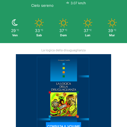
3.07 km/h
Cielo sereno
29
33
37
37
39
℃
℃
℃
℃
℃
Ven
Sab
Dom
Lun
Mar
La logica della disuguaglianza