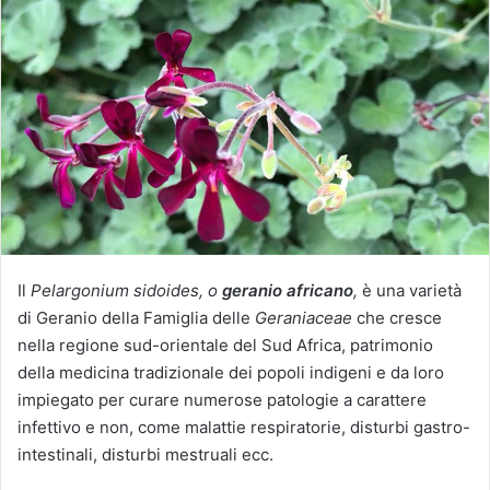
i
a
u
n
'
e
m
a
i
l
Il
Pelargonium sidoides, o
geranio africano
,
è una varietà
di Geranio della Famiglia delle
Geraniaceae
che cresce
nella regione sud-orientale del Sud Africa, patrimonio
della medicina tradizionale dei popoli indigeni e da loro
impiegato per curare numerose patologie a carattere
infettivo e non, come malattie respiratorie, disturbi gastro-
intestinali, disturbi mestruali ecc.