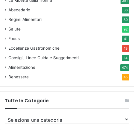
Le Ricette della Nonna
351
Abecedario
36
Regimi Alimentari
80
Salute
92
Focus
41
Eccellenze Gastronomiche
19
Consigli, Linee Guida e Suggerimenti
14
Alimentazione
474
Benessere
45
Tutte le Categorie
T
u
t