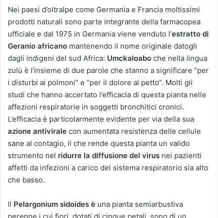
Nei paesi d’oltralpe come Germania e Francia moltissimi
prodotti naturali sono parte integrante della farmacopea
ufficiale e dal 1975 in Germania viene venduto l’
estratto di
Geranio africano
mantenendo il nome originale datogli
dagli indigeni del sud Africa:
Umckaloabo
che nella lingua
zulù è l’insieme di due parole che stanno a significare “per
i disturbi ai polmoni” e “per il dolore al petto”. Molti gli
studi che hanno accertato l’efficacia di questa pianta nelle
affezioni respiratorie in soggetti bronchitici cronici.
L’efficacia è particolarmente evidente per via della sua
azione antivirale
con aumentata resistenza delle cellule
sane al contagio, il che rende questa pianta un valido
strumento nel
ridurre la diffusione del virus
nei pazienti
affetti da infezioni a carico del sistema respiratorio sia alto
che basso.
Il
Pelargonium sidoides è
una pianta semiarbustiva
perenne i cui fiori, dotati di cinque petali, sono di un