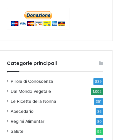
a: i cinque step per evitare rischi. https://www.open.on
Categorie principali
Pillole di Conoscenza
839
Dal Mondo Vegetale
1.002
Le Ricette della Nonna
351
Abecedario
36
Regimi Alimentari
80
Salute
92