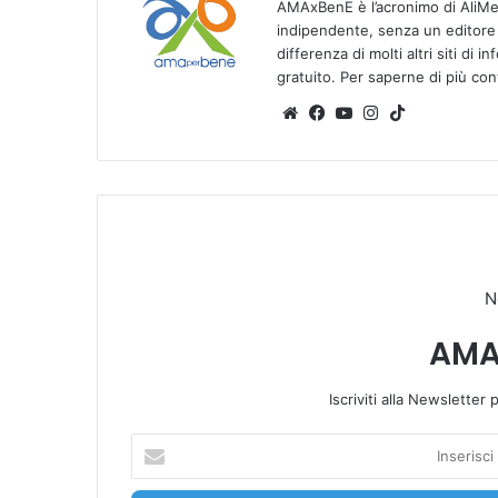
AMAxBenE è l’acronimo di AliMen
indipendente, senza un editore e
differenza di molti altri siti di 
gratuito. Per saperne di più co
We
Fa
Yo
Ins
Tik
bsi
ce
u
tag
To
te
bo
Tu
ra
k
ok
be
m
N
AMA
Iscriviti alla Newsletter
I
n
s