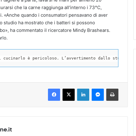
rarsi che la carne raggiunga all’interno i 73°C,
mi. «Anche quando i consumatori pensavano di aver
lo studio ha mostrato che i batteri si possono
 cibo», ha commentato il ricercatore Mindy Brashears.
rlo.
i cucinarlo è pericoloso. L’avvertimento dallo studio Us
Facebook
X
LinkedIn
Messenger
Stampa
e.it