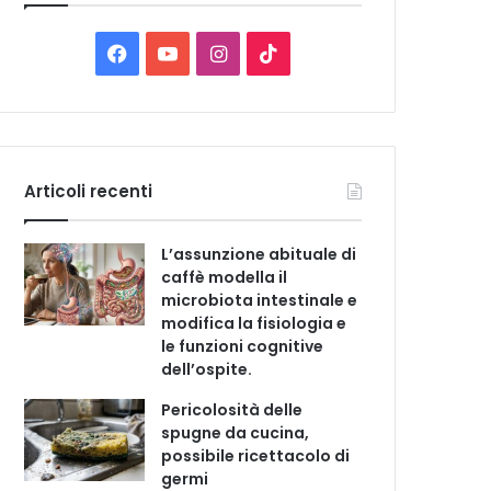
C
a
t
F
Y
I
T
e
a
o
n
i
g
o
c
u
s
k
r
i
e
T
t
T
e
Articoli recenti
b
u
a
o
L’assunzione abituale di
o
b
g
k
caffè modella il
microbiota intestinale e
o
e
r
modifica la fisiologia e
le funzioni cognitive
k
a
dell’ospite.
m
Pericolosità delle
spugne da cucina,
possibile ricettacolo di
germi