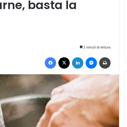
arne, basta la
2 minuti di lettura
Facebook
X
LinkedIn
Messenger
Stampa