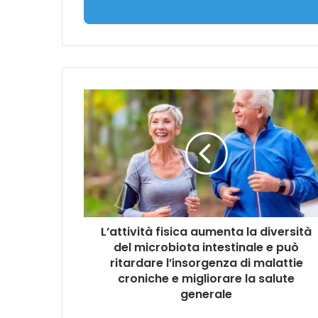
e
r
i
s
c
i
L
i
’
l
a
t
t
u
t
o
i
i
v
n
i
d
t
i
L’attività fisica aumenta la diversità
à
r
del microbiota intestinale e può
f
i
i
ritardare l’insorgenza di malattie
z
s
croniche e migliorare la salute
z
i
generale
o
c
m