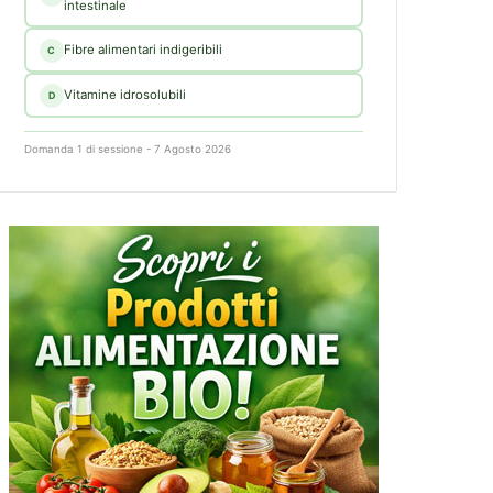
intestinale
Fibre alimentari indigeribili
C
Vitamine idrosolubili
D
Domanda 1 di sessione - 7 Agosto 2026