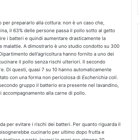
do per prepararlo alla cottura: non è un caso che,
na, il 63% delle persone passa il pollo sotto al getto
uire i batteri e quindi aumentare drasticamente la
re malattie. A dimostrarlo è uno studio condotto su 300
 Dipartimento dell’agricoltura hanno fornito a uno dei
ucinare il pollo senza rischi ulteriori. Il secondo
are. Di questi, quasi 7 su 10 hanno automaticamente
attato con una forma non pericolosa di
Escherichia coli
.
 secondo gruppo il batterio era presente nel lavandino,
 di accompagnamento alla carne di pollo.
i
da per evitare i rischi dei batteri. Per quanto riguarda il
, bisognerebbe cucinarlo per ultimo dopo frutta e
 tagliere a parte, lavarsi le mani per almeno 20