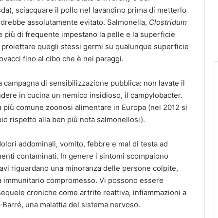
sda), sciacquare il pollo nel lavandino prima di metterlo
andrebbe assolutamente evitato. Salmonella,
Clostridum
e più di frequente impestano la pelle e la superficie
e proiettare quegli stessi germi su qualunque superficie
ovacci fino al cibo che è nei paraggi.
a campagna di sensibilizzazione pubblica: non lavate il
ndere in cucina un nemico insidioso, il campylobacter.
lla più comune zoonosi alimentare in Europa (nel 2012 si
o rispetto alla ben più nota salmonellosi).
dolori addominali, vomito, febbre e mal di testa ad
imenti contaminati. In genere i sintomi scompaiono
gravi riguardano una minoranza delle persone colpite,
ma immunitario compromesso. Vi possono essere
equele croniche come artrite reattiva, infiammazioni a
n-Barré, una malattia del sistema nervoso.