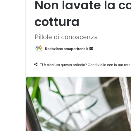
Non lavate la c
cottura
Pillole di conoscenza
Redazione amaperbene.it
I
n
v
Ti è piaciuto questo articolo? Condividilo con la tua rete
i
a
u
n
'
e
m
a
i