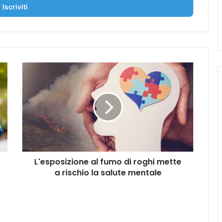
L
'
e
s
p
o
s
i
z
L'esposizione al fumo di roghi mette
i
a rischio la salute mentale
o
n
e
a
l