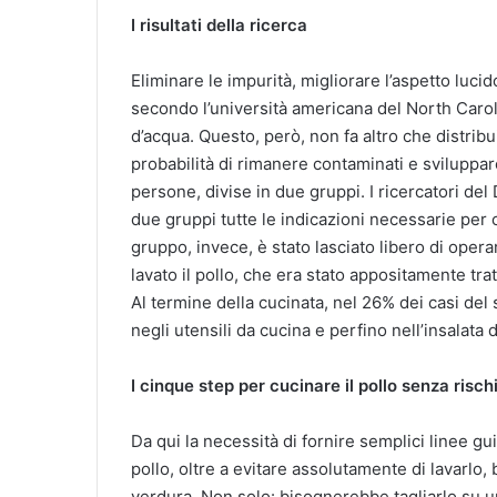
I risultati della ricerca
Eliminare le impurità, migliorare l’aspetto luci
secondo l’università americana del North Caroli
d’acqua. Questo, però, non fa altro che distrib
probabilità di rimanere contaminati e sviluppa
persone, divise in due gruppi. I ricercatori del
due gruppi tutte le indicazioni necessarie per c
gruppo, invece, è stato lasciato libero di oper
lavato il pollo, che era stato appositamente tr
Al termine della cucinata, nel 26% dei casi del
negli utensili da cucina e perfino nell’insalata
I cinque step per cucinare il pollo senza risch
Da qui la necessità di fornire semplici linee gui
pollo, oltre a evitare assolutamente di lavarlo
verdura. Non solo: bisognerebbe tagliarlo su un