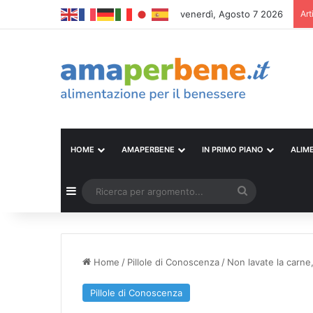
venerdì, Agosto 7 2026
Art
HOME
AMAPERBENE
IN PRIMO PIANO
ALIM
Barra laterale
Ricerca
per
argomento...
Home
/
Pillole di Conoscenza
/
Non lavate la carne,
Pillole di Conoscenza