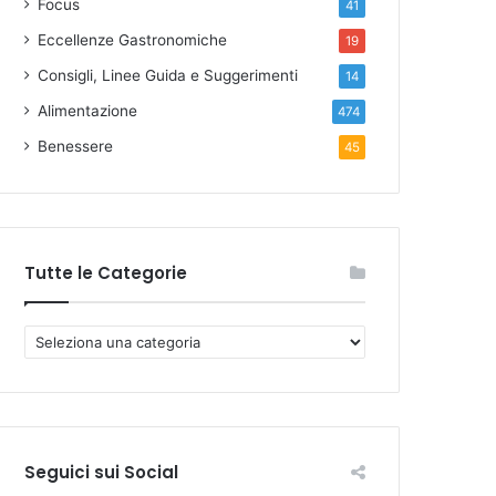
Focus
41
Eccellenze Gastronomiche
19
Consigli, Linee Guida e Suggerimenti
14
Alimentazione
474
Benessere
45
Tutte le Categorie
T
u
t
t
e
l
Seguici sui Social
e