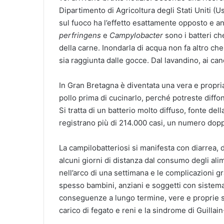
Dipartimento di Agricoltura degli Stati Uniti (U
sul fuoco ha l’effetto esattamente opposto e 
perfringens
e
Campylobacter
sono i batteri ch
della carne. Inondarla di acqua non fa altro ch
sia raggiunta dalle gocce. Dal lavandino, ai can
In Gran Bretagna è diventata una vera e propri
pollo prima di cucinarlo, perché potreste diffo
Si tratta di un batterio molto diffuso, fonte de
registrano più di 214.000 casi, un numero doppi
La campilobatteriosi si manifesta con diarrea, 
alcuni giorni di distanza dal consumo degli al
nell’arco di una settimana e le complicazioni 
spesso bambini, anziani e soggetti con siste
conseguenze a lungo termine, vere e proprie s
carico di fegato e reni e la sindrome di Guillai