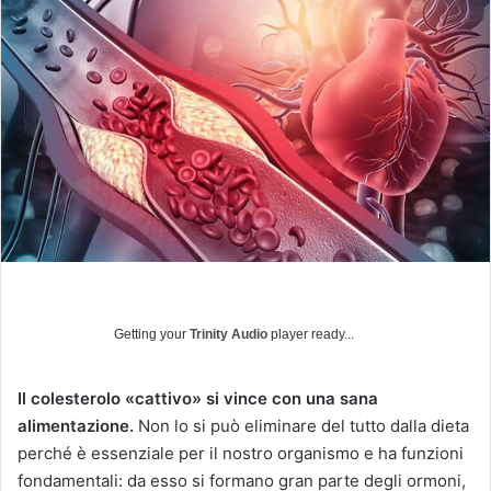
i
a
u
n
'
e
m
a
i
l
Getting your
Trinity Audio
player ready...
Il colesterolo «cattivo» si vince con una sana
alimentazione.
Non lo si può eliminare del tutto dalla dieta
perché è essenziale per il nostro organismo e ha funzioni
fondamentali: da esso si formano gran parte degli ormoni,