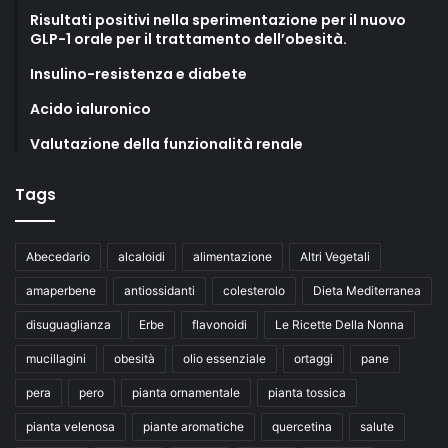
Risultati positivi nella sperimentazione per il nuovo
GLP-1 orale per il trattamento dell’obesità.
Insulino-resistenza e diabete
Acido ialuronico
Valutazione della funzionalità renale
Tags
Abecedario
alcaloidi
alimentazione
Altri Vegetali
amaperbene
antiossidanti
colesterolo
Dieta Mediterranea
disuguaglianza
Erbe
flavonoidi
Le Ricette Della Nonna
mucillagini
obesità
olio essenziale
ortaggi
pane
pera
pero
pianta ornamentale
pianta tossica
pianta velenosa
piante aromatiche
quercetina
salute