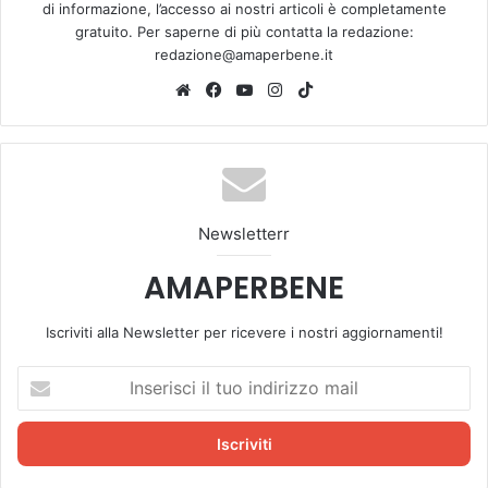
di informazione, l’accesso ai nostri articoli è completamente
gratuito. Per saperne di più contatta la redazione:
redazione@amaperbene.it
We
Fa
Yo
Ins
Tik
bsi
ce
u
tag
To
te
bo
Tu
ra
k
ok
be
m
Newsletterr
AMAPERBENE
Iscriviti alla Newsletter per ricevere i nostri aggiornamenti!
I
n
s
e
r