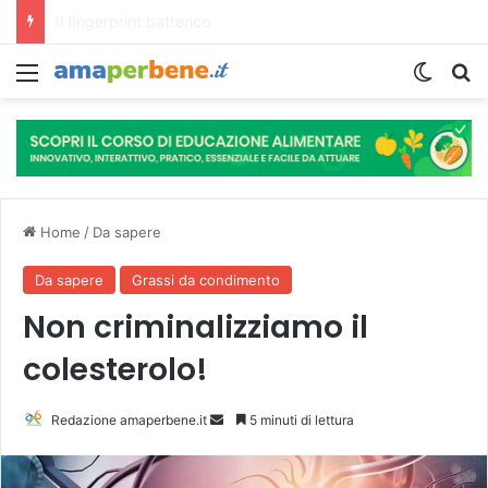
L’assunzione abituale di caffè modella il microbiota intestinale e modifica la fisiologia e le funzioni cognitive dell’ospite.
Menu
Cambi
R
Home
/
Da sapere
Da sapere
Grassi da condimento
Non criminalizziamo il
colesterolo!
Redazione amaperbene.it
I
5 minuti di lettura
n
v