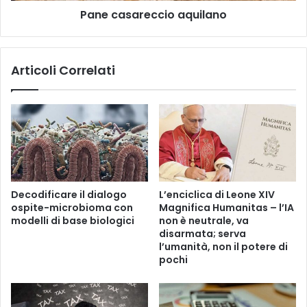
Pane casareccio aquilano
s
e
c
c
a
c
i
Articoli Correlati
o
a
q
u
i
l
a
n
o
Decodificare il dialogo
L’enciclica di Leone XIV
ospite-microbioma con
Magnifica Humanitas – l’IA
modelli di base biologici
non è neutrale, va
disarmata; serva
l’umanità, non il potere di
pochi