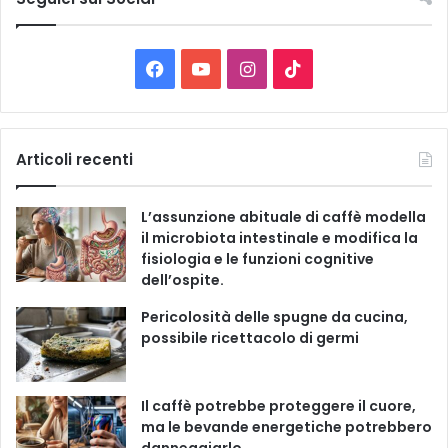
l
e
C
F
Y
I
T
a
t
a
o
n
i
e
g
c
u
s
k
Articoli recenti
o
r
e
T
t
T
i
L’assunzione abituale di caffè modella
e
b
u
a
o
il microbiota intestinale e modifica la
fisiologia e le funzioni cognitive
o
b
g
k
dell’ospite.
o
e
r
Pericolosità delle spugne da cucina,
possibile ricettacolo di germi
k
a
m
Il caffè potrebbe proteggere il cuore,
ma le bevande energetiche potrebbero
danneggiarlo