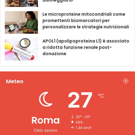
Le microproteine ​​mitocondriali come
promettenti biomarcatori per
personalizzare le strategie nutrizionali
APOL1 (apolipoproteina L1) è associato
a ridotta funzione renale post-
donazione
Meteo
27
℃
Roma
35º - 25º
49%
1.34 km/h
Cielo sereno