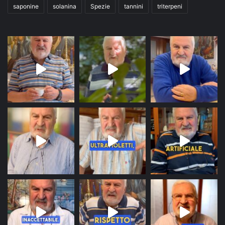
saponine
solanina
Spezie
tannini
triterpeni