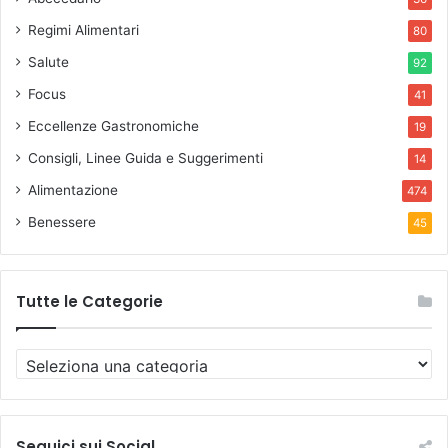
Regimi Alimentari
80
Salute
92
Focus
41
Eccellenze Gastronomiche
19
Consigli, Linee Guida e Suggerimenti
14
Alimentazione
474
Benessere
45
Tutte le Categorie
T
u
t
t
e
Seguici sui Social