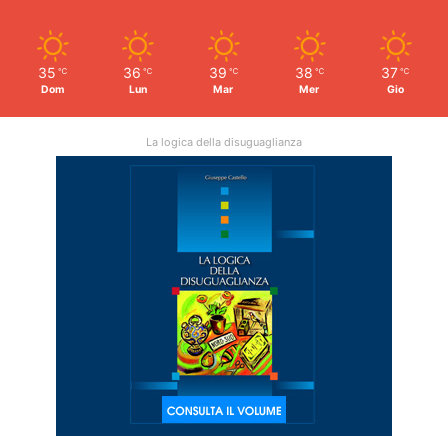
35
36
39
38
37
℃
℃
℃
℃
℃
Dom
Lun
Mar
Mer
Gio
La logica della disuguaglianza