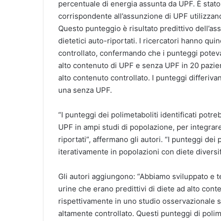
percentuale di energia assunta da UPF. È stato
corrispondente all’assunzione di UPF utilizzan
Questo punteggio è risultato predittivo dell’ass
dietetici auto-riportati. I ricercatori hanno qu
controllato, confermando che i punteggi potevan
alto contenuto di UPF e senza UPF in 20 pazien
alto contenuto controllato. I punteggi differiva
una senza UPF.
“I punteggi dei polimetaboliti identificati pot
UPF in ampi studi di popolazione, per integrare 
riportati”, affermano gli autori. “I punteggi dei
iterativamente in popolazioni con diete divers
Gli autori aggiungono: “Abbiamo sviluppato e te
urine che erano predittivi di diete ad alto con
rispettivamente in uno studio osservazionale su
altamente controllato. Questi punteggi di poli