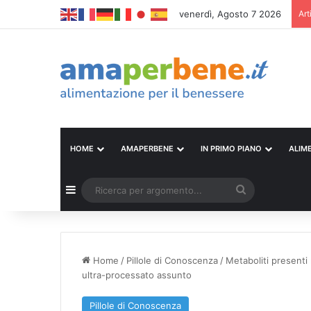
venerdì, Agosto 7 2026
Art
HOME
AMAPERBENE
IN PRIMO PIANO
ALIM
Barra laterale
Ricerca
per
argomento...
Home
/
Pillole di Conoscenza
/
Metaboliti presenti 
ultra-processato assunto
Pillole di Conoscenza