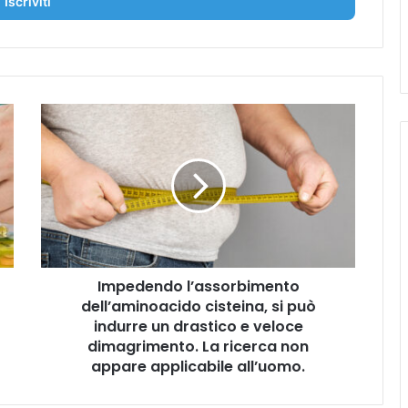
I
m
p
e
d
e
n
d
o
Impedendo l’assorbimento
l
dell’aminoacido cisteina, si può
’
a
indurre un drastico e veloce
s
dimagrimento. La ricerca non
s
appare applicabile all’uomo.
o
r