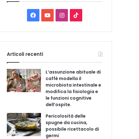
C
a
t
F
Y
I
T
e
a
o
n
i
g
o
c
u
s
k
r
i
e
T
t
T
e
Articoli recenti
b
u
a
o
L’assunzione abituale di
o
b
g
k
caffè modella il
microbiota intestinale e
o
e
r
modifica la fisiologia e
le funzioni cognitive
k
a
dell’ospite.
m
Pericolosità delle
spugne da cucina,
possibile ricettacolo di
germi