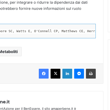
ione, per integrare o ridurre la dipendenza dai dati
ti potrebbero fornire nuove informazioni sul ruolo
oore SC, Watts E, O'Connell CP, Matthews CE, Herrick KA,
Metaboliti
Facebook
X
LinkedIn
Messenger
Stampa
e.it
tAzione per il BenEssere, il sito amaperbene.it è