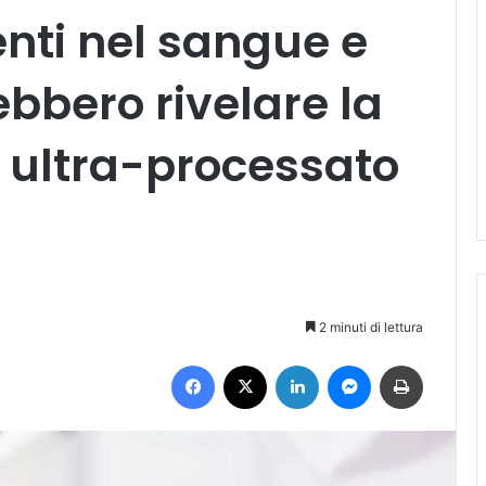
enti nel sangue e
ebbero rivelare la
o ultra-processato
2 minuti di lettura
Facebook
X
LinkedIn
Messenger
Stampa