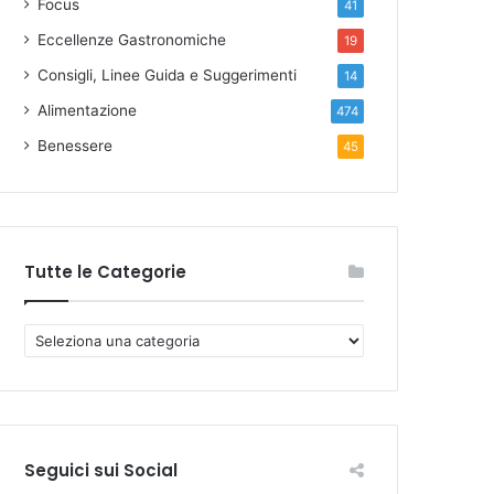
Focus
41
Eccellenze Gastronomiche
19
Consigli, Linee Guida e Suggerimenti
14
Alimentazione
474
Benessere
45
Tutte le Categorie
T
u
t
t
e
l
Seguici sui Social
e