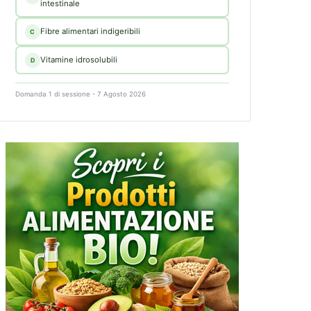
intestinale
Fibre alimentari indigeribili
C
Vitamine idrosolubili
D
Domanda 1 di sessione - 7 Agosto 2026