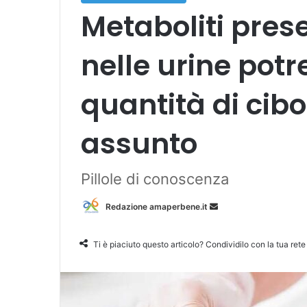
Metaboliti pres
nelle urine potr
quantità di cib
assunto
Pillole di conoscenza
Redazione amaperbene.it
I
n
v
Ti è piaciuto questo articolo? Condividilo con la tua rete
i
a
u
n