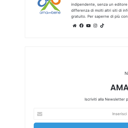
indipendente, senza un editore e
differenza di molti altri siti di 
gratuito. Per saperne di più co
We
Fa
Yo
Ins
Tik
bsi
ce
u
tag
To
te
bo
Tu
ra
k
ok
be
m
N
AMA
Iscriviti alla Newsletter
I
n
s