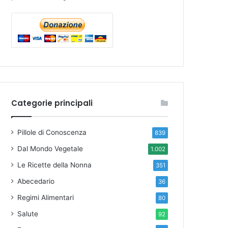
 Hall KD, O'Connor LE, Freedman ND, Sinha R, Hong HG, Lo
Categorie principali
Pillole di Conoscenza
839
Dal Mondo Vegetale
1.002
Le Ricette della Nonna
351
Abecedario
36
Regimi Alimentari
80
Salute
92