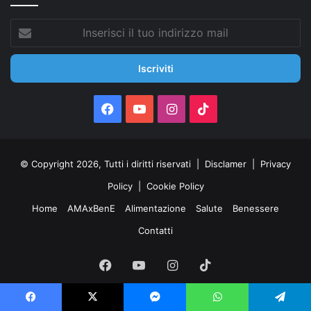
Inserisci
il
tuo
indirizzo
mail
Facebook
You
Instagram
TikTok
Tube
© Copyright 2026, Tutti i diritti riservati |
Disclamer
|
Privacy
Policy
|
Cookie Policy
Home
AMAxBenE
Alimentazione
Salute
Benessere
Contatti
Facebook
You
Instagram
TikTok
Tube