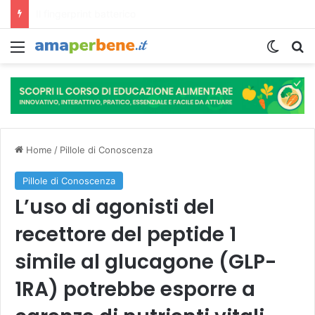
L’assunzione abituale di caffè modella il microbiota intestinale e modifica la fisiologia e le funzioni cognitive dell’ospite.
Menu
Cambi
R
Home
/
Pillole di Conoscenza
Pillole di Conoscenza
L’uso di agonisti del
recettore del peptide 1
simile al glucagone (GLP-
1RA) potrebbe esporre a