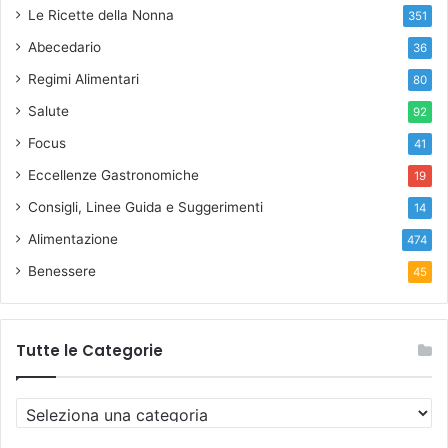
Le Ricette della Nonna
351
Abecedario
36
Regimi Alimentari
80
Salute
92
Focus
41
Eccellenze Gastronomiche
19
Consigli, Linee Guida e Suggerimenti
14
Alimentazione
474
Benessere
45
Tutte le Categorie
T
u