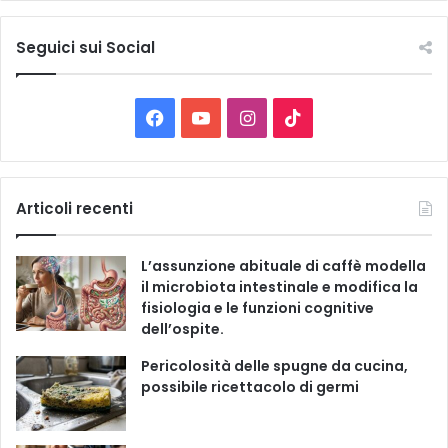
t
t
e
Seguici sui Social
l
e
C
F
Y
I
T
a
t
a
o
n
i
e
g
c
u
s
k
Articoli recenti
o
r
e
T
t
T
i
L’assunzione abituale di caffè modella
e
b
u
a
o
il microbiota intestinale e modifica la
fisiologia e le funzioni cognitive
o
b
g
k
dell’ospite.
o
e
r
Pericolosità delle spugne da cucina,
possibile ricettacolo di germi
k
a
m