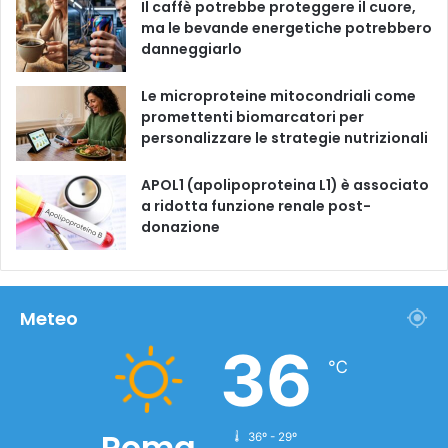
Il caffè potrebbe proteggere il cuore,
ma le bevande energetiche potrebbero
danneggiarlo
Le microproteine ​​mitocondriali come
promettenti biomarcatori per
personalizzare le strategie nutrizionali
APOL1 (apolipoproteina L1) è associato
a ridotta funzione renale post-
donazione
Meteo
36
℃
Roma
36º - 29º