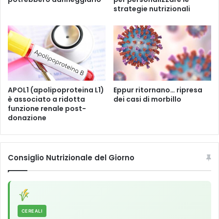
l
strategie nutrizionali
l
'
a
c
c
o
r
c
APOL1 (apolipoproteina L1)
Eppur ritornano… ripresa
è associato a ridotta
dei casi di morbillo
i
funzione renale post-
a
donazione
m
e
n
t
Consiglio Nutrizionale del Giorno
o
d
e
i
t
e
CEREALI