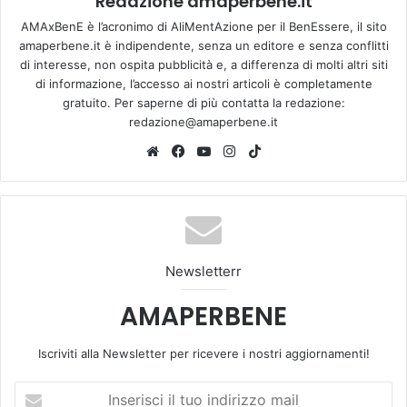
Redazione amaperbene.it
AMAxBenE è l’acronimo di AliMentAzione per il BenEssere, il sito
amaperbene.it è indipendente, senza un editore e senza conflitti
di interesse, non ospita pubblicità e, a differenza di molti altri siti
di informazione, l’accesso ai nostri articoli è completamente
gratuito. Per saperne di più contatta la redazione:
redazione@amaperbene.it
We
Fa
Yo
Ins
Tik
bsi
ce
u
tag
To
te
bo
Tu
ra
k
ok
be
m
Newsletterr
AMAPERBENE
Iscriviti alla Newsletter per ricevere i nostri aggiornamenti!
I