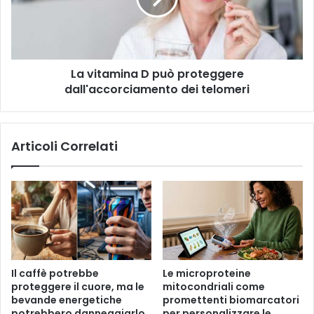
m
a
a
a
r
m
i
e
i
l
n
La vitamina D può proteggere
a
dall'accorciamento dei telomeri
D
p
u
ò
Articoli Correlati
p
r
o
t
e
g
g
e
r
Il caffè potrebbe
Le microproteine ​​
e
proteggere il cuore, ma le
mitocondriali come
d
bevande energetiche
promettenti biomarcatori
a
potrebbero danneggiarlo
per personalizzare le