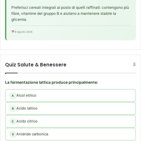
l
Preferisci cereali integrali al posto di quelli raffinati: contengono più
o
fibre, vitamine del gruppo B e aiutano a mantenere stabile la
m
glicemia.
e
r
8 Agosto 2026
i
Quiz Salute & Benessere
La fermentazione lattica produce principalmente:
Alcol etilico
A
Acido lattico
B
Acido citrico
C
Anidride carbonica
D