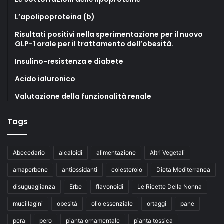
L’apolipoproteina (b)
Risultati positivi nella sperimentazione per il nuovo
GLP-1 orale per il trattamento dell’obesità.
Insulino-resistenza e diabete
Acido ialuronico
Valutazione della funzionalità renale
Tags
Abecedario
alcaloidi
alimentazione
Altri Vegetali
amaperbene
antiossidanti
colesterolo
Dieta Mediterranea
disuguaglianza
Erbe
flavonoidi
Le Ricette Della Nonna
mucillagini
obesità
olio essenziale
ortaggi
pane
pera
pero
pianta ornamentale
pianta tossica