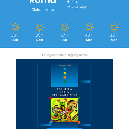
53%
2.24 km/h
Cielo sereno
36
35
37
40
38
℃
℃
℃
℃
℃
Sab
Dom
Lun
Mar
Mer
La logica della disuguaglianza