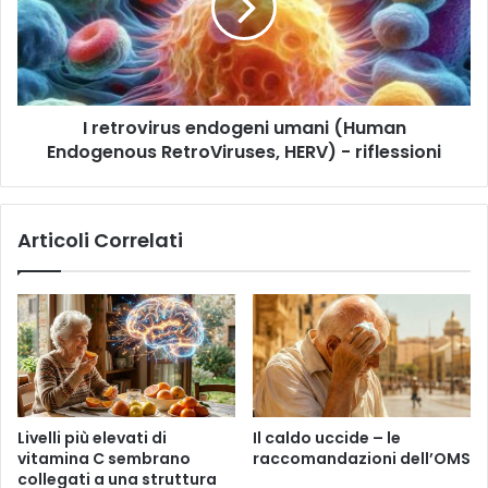
o
d
r
m
i
o
a
p
v
i
r
i
l
e
r
I retrovirus endogeni umani (Human
c
u
i
Endogenous RetroViruses, HERV) - riflessioni
s
s
e
i
n
o
d
Articoli Correlati
n
o
e
g
e
n
i
u
m
a
n
Livelli più elevati di
Il caldo uccide – le
i
vitamina C sembrano
raccomandazioni dell’OMS
(
collegati a una struttura