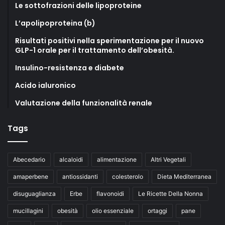
Le sottofrazioni delle lipoproteine
L’apolipoproteina (b)
Risultati positivi nella sperimentazione per il nuovo
GLP-1 orale per il trattamento dell’obesità.
Insulino-resistenza e diabete
Acido ialuronico
Valutazione della funzionalità renale
Tags
Abecedario
alcaloidi
alimentazione
Altri Vegetali
amaperbene
antiossidanti
colesterolo
Dieta Mediterranea
disuguaglianza
Erbe
flavonoidi
Le Ricette Della Nonna
mucillagini
obesità
olio essenziale
ortaggi
pane