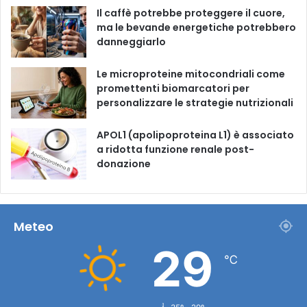
m
Il caffè potrebbe proteggere il cuore,
ma le bevande energetiche potrebbero
danneggiarlo
Le microproteine ​​mitocondriali come
promettenti biomarcatori per
personalizzare le strategie nutrizionali
APOL1 (apolipoproteina L1) è associato
a ridotta funzione renale post-
donazione
Meteo
29
℃