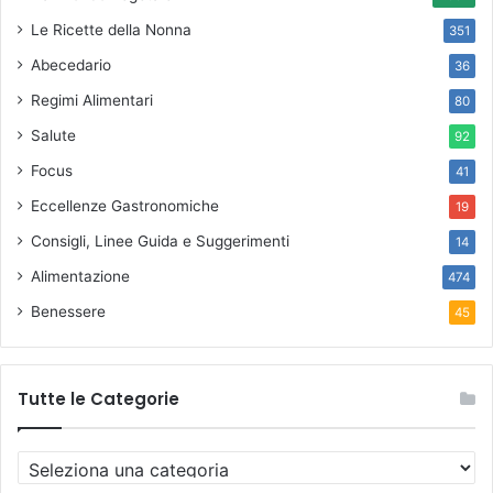
Le Ricette della Nonna
351
Abecedario
36
Regimi Alimentari
80
Salute
92
Focus
41
Eccellenze Gastronomiche
19
Consigli, Linee Guida e Suggerimenti
14
Alimentazione
474
Benessere
45
Tutte le Categorie
T
u