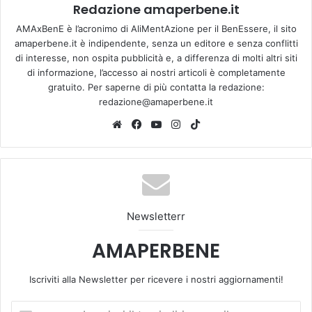
Redazione amaperbene.it
AMAxBenE è l’acronimo di AliMentAzione per il BenEssere, il sito
amaperbene.it è indipendente, senza un editore e senza conflitti
di interesse, non ospita pubblicità e, a differenza di molti altri siti
di informazione, l’accesso ai nostri articoli è completamente
gratuito. Per saperne di più contatta la redazione:
redazione@amaperbene.it
We
Fa
Yo
Ins
Tik
bsi
ce
u
tag
To
te
bo
Tu
ra
k
ok
be
m
Newsletterr
AMAPERBENE
Iscriviti alla Newsletter per ricevere i nostri aggiornamenti!
I