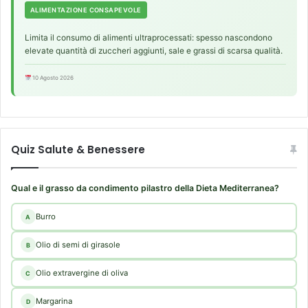
ALIMENTAZIONE CONSAPEVOLE
r
u
Limita il consumo di alimenti ultraprocessati: spesso nascondono
s
elevate quantità di zuccheri aggiunti, sale e grassi di scarsa qualità.
e
s
10 Agosto 2026
,
H
E
R
V
Quiz Salute & Benessere
)
-
r
Qual e il grasso da condimento pilastro della Dieta Mediterranea?
i
f
Burro
A
l
e
Olio di semi di girasole
B
s
s
Olio extravergine di oliva
C
i
o
Margarina
D