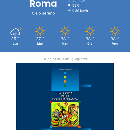
Roma
35º - 29º
55%
0.89 km/h
Cielo sereno
35
37
38
38
38
℃
℃
℃
℃
℃
Lun
Mar
Mer
Gio
Ven
La logica della disuguaglianza