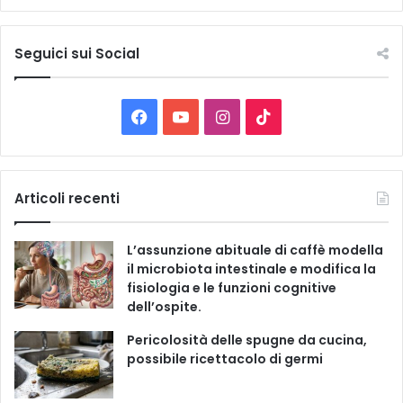
t
t
e
Seguici sui Social
l
e
C
F
Y
I
T
a
t
a
o
n
i
e
g
c
u
s
k
Articoli recenti
o
r
e
T
t
T
i
L’assunzione abituale di caffè modella
e
b
u
a
o
il microbiota intestinale e modifica la
fisiologia e le funzioni cognitive
o
b
g
k
dell’ospite.
o
e
r
Pericolosità delle spugne da cucina,
possibile ricettacolo di germi
k
a