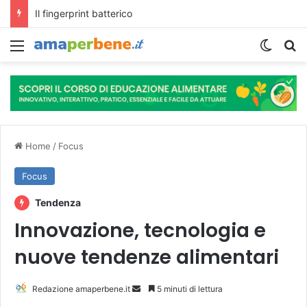
L’assunzione abituale di caffè modella il microbiota intestinale e modifica la fisiologia e le funzioni cognitive dell’ospite.
Menu
Cambi
R
Home
/
Focus
Focus
Tendenza
Innovazione, tecnologia e
nuove tendenze alimentari
Redazione amaperbene.it
I
5 minuti di lettura
n