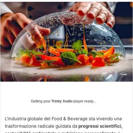
v
i
a
u
n
'
e
m
a
i
l
Getting your
Trinity Audio
player ready...
L’industria globale del Food & Beverage sta vivendo una
trasformazione radicale guidata da
progressi scientifici,