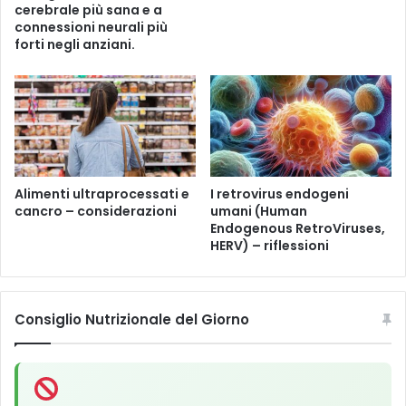
H
cerebrale più sana e a
u
connessioni neurali più
m
forti negli anziani.
a
n
E
n
d
o
g
Alimenti ultraprocessati e
I retrovirus endogeni
e
cancro – considerazioni
umani (Human
n
Endogenous RetroViruses,
o
HERV) – riflessioni
u
s
R
e
Consiglio Nutrizionale del Giorno
t
r
o
V
i