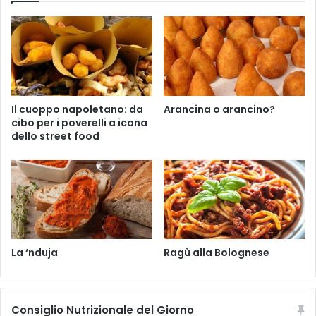
f
e
r
e
n
z
e
Il cuoppo napoletano: da
Arancina o arancino?
t
cibo per i poverelli a icona
r
dello street food
a
P
a
r
m
i
g
i
La ‘nduja
Ragù alla Bolognese
a
n
o
R
Consiglio Nutrizionale del Giorno