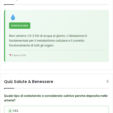
e
g
g
i
a
IDRATAZIONE
n
o
Bevi almeno 1,5–2 litri di acqua al giorno. L'idratazione è
e
fondamentale per il metabolismo cellulare e il corretto
G
funzionamento di tutti gli organi.
r
a
6 Agosto 2026
n
a
P
a
Quiz Salute & Benessere
d
a
n
Quale tipo di colesterolo e considerato cattivo perche deposita nelle
o
arterie?
HDL
A