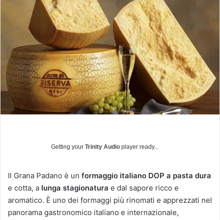
i
a
u
n
'
e
m
a
i
l
Getting your
Trinity Audio
player ready...
Il Grana Padano è un
formaggio italiano DOP a pasta dura
e cotta, a
lunga stagionatura
e dal sapore ricco e
aromatico. È uno dei formaggi più rinomati e apprezzati nel
panorama gastronomico italiano e internazionale,