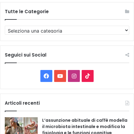
Tutte le Categorie
T
u
t
t
e
Seguici sui Social
l
e
C
F
Y
I
T
a
t
a
o
n
i
e
g
c
u
s
k
Articoli recenti
o
r
e
T
t
T
i
L’assunzione abituale di caffè modella
e
b
u
a
o
il microbiota intestinale e modifica la
fisiologia e le funzioni cognitive