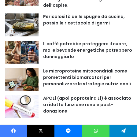
o
b
g
k
dell’ospite.
o
e
r
Pericolosità delle spugne da cucina,
possibile ricettacolo di germi
k
a
m
Il caffè potrebbe proteggere il cuore,
ma le bevande energetiche potrebbero
danneggiarlo
Le microproteine ​​mitocondriali come
promettenti biomarcatori per
personalizzare le strategie nutrizionali
APOL1 (apolipoproteina L1) è associato
a ridotta funzione renale post-
donazione