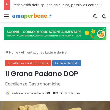
Il caffè potrebbe proteggere il cuore, ma le bevande energetiche potrebbero danneggiarlo
Menu
Cambi
R
Home
/
Alimentazione
/
Latte e derivati
Eccellenze Gastronomiche
Latte e derivati
Il Grana Padano DOP
Eccellenze Gastronomiche
Redazione amaperbene.it
I
9 minuti di lettura
n
v