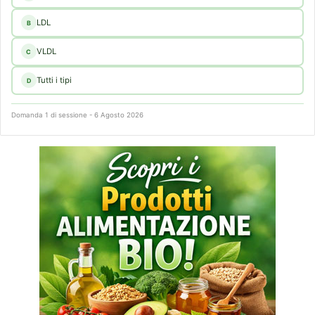
LDL
B
VLDL
C
Tutti i tipi
D
Domanda 1 di sessione - 6 Agosto 2026