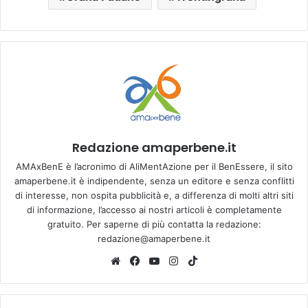
Redazione amaperbene.it
AMAxBenE è l’acronimo di AliMentAzione per il BenEssere, il sito
amaperbene.it è indipendente, senza un editore e senza conflitti
di interesse, non ospita pubblicità e, a differenza di molti altri siti
di informazione, l’accesso ai nostri articoli è completamente
gratuito. Per saperne di più contatta la redazione:
redazione@amaperbene.it
We
Fa
Yo
Ins
Tik
bsi
ce
u
tag
To
te
bo
Tu
ra
k