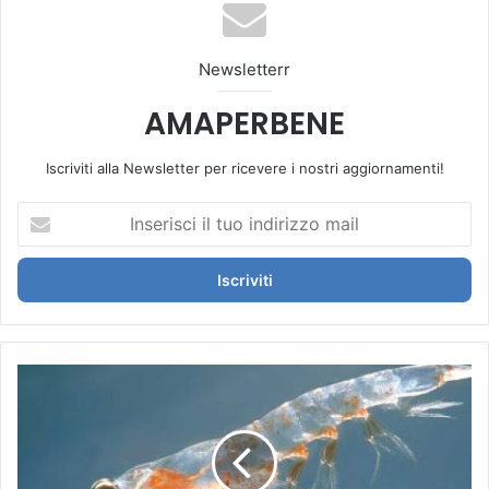
ok
be
m
Newsletterr
AMAPERBENE
Iscriviti alla Newsletter per ricevere i nostri aggiornamenti!
I
n
s
e
r
i
s
c
O
i
l
i
i
l
o
t
d
u