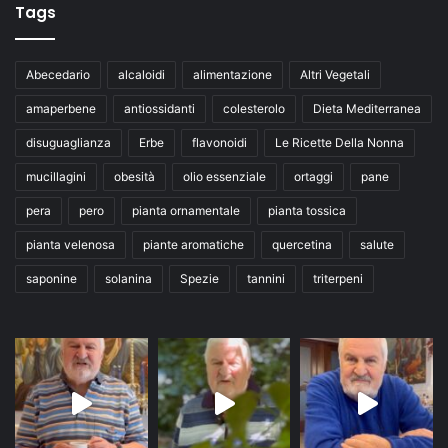
Tags
Abecedario
alcaloidi
alimentazione
Altri Vegetali
amaperbene
antiossidanti
colesterolo
Dieta Mediterranea
disuguaglianza
Erbe
flavonoidi
Le Ricette Della Nonna
mucillagini
obesità
olio essenziale
ortaggi
pane
pera
pero
pianta ornamentale
pianta tossica
pianta velenosa
piante aromatiche
quercetina
salute
saponine
solanina
Spezie
tannini
triterpeni