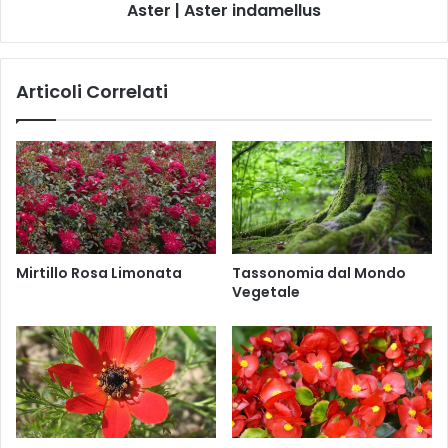
Aster | Aster indamellus
s
e
o
r
m
i
n
n
Articoli Correlati
i
d
f
a
e
m
r
e
a
l
l
u
s
Mirtillo Rosa Limonata
Tassonomia dal Mondo
Vegetale