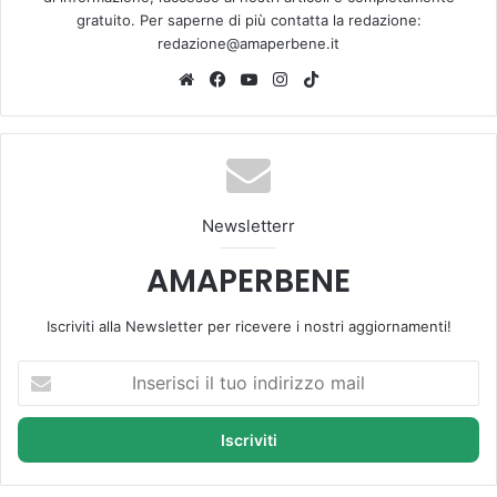
gratuito. Per saperne di più contatta la redazione:
redazione@amaperbene.it
We
Fa
Yo
Ins
Tik
bsi
ce
u
tag
To
te
bo
Tu
ra
k
ok
be
m
Newsletterr
AMAPERBENE
Iscriviti alla Newsletter per ricevere i nostri aggiornamenti!
I
n
s
e
r
i