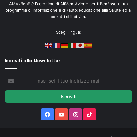
AMAxBenE è l'acronimo di AliMentAzione per il BenEssere, un
programma di informazione e di (auto)educazione alla Salute ed ai
corretti stili di vita.
Scegli lingua:
Iscriviti alla Newsletter
Inserisci
il
tuo
indirizzo
mail
Facebook
You
Instagram
TikTok
Tube