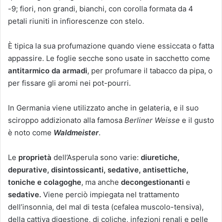
-9; fiori, non grandi, bianchi, con corolla formata da 4
petali riuniti in infiorescenze con stelo.
È tipica la sua profumazione quando viene essiccata o fatta
appassire. Le foglie secche sono usate in sacchetto come
antitarmico da armadi
, per profumare il tabacco da pipa, o
per fissare gli aromi nei pot-pourri.
In Germania viene utilizzato anche in gelateria, e il suo
sciroppo addizionato alla famosa
Berliner Weisse
e il gusto
è noto come
Waldmeister
.
Le
proprietà
dell’Asperula sono varie:
diuretiche,
depurative, disintossicanti, sedative, antisettiche,
toniche e colagoghe
, ma anche
decongestionanti
e
sedative.
Viene perciò impiegata nel trattamento
dell’insonnia, del mal di testa (cefalea muscolo-tensiva),
della cattiva digestione, di coliche, infezioni renali e pelle