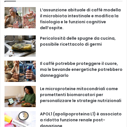
r
e
T
t
T
i
L’assunzione abituale di caffè modella
e
b
u
a
o
il microbiota intestinale e modifica la
fisiologia e le funzioni cognitive
o
b
g
k
dell’ospite.
o
e
r
Pericolosità delle spugne da cucina,
possibile ricettacolo di germi
k
a
m
Il caffè potrebbe proteggere il cuore,
ma le bevande energetiche potrebbero
danneggiarlo
Le microproteine ​​mitocondriali come
promettenti biomarcatori per
personalizzare le strategie nutrizionali
APOL1 (apolipoproteina L1) è associato
a ridotta funzione renale post-
donazione