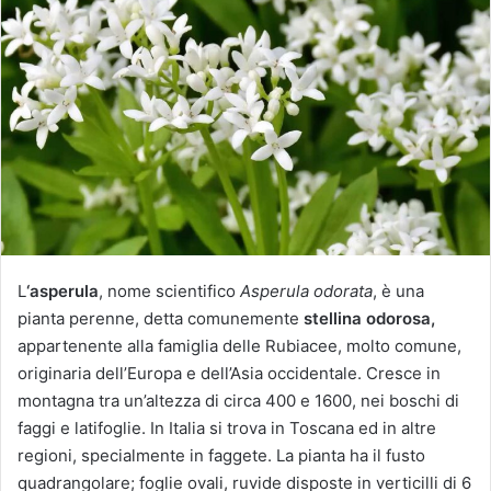
i
a
u
n
'
e
m
a
i
l
L
‘asperula
, nome scientifico
Asperula odorata
, è una
pianta perenne, detta comunemente
stellina odorosa,
appartenente alla famiglia delle Rubiacee, molto comune,
originaria dell’Europa e dell’Asia occidentale. Cresce in
montagna tra un’altezza di circa 400 e 1600, nei boschi di
faggi e latifoglie. In Italia si trova in Toscana ed in altre
regioni, specialmente in faggete. La pianta ha il fusto
quadrangolare; foglie ovali, ruvide disposte in verticilli di 6