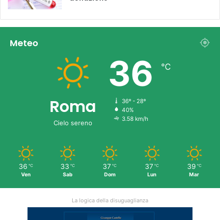
Meteo
36
℃
Roma
36º - 28º
40%
3.58 km/h
Cielo sereno
36
33
37
37
39
℃
℃
℃
℃
℃
Ven
Sab
Dom
Lun
Mar
La logica della disuguaglianza