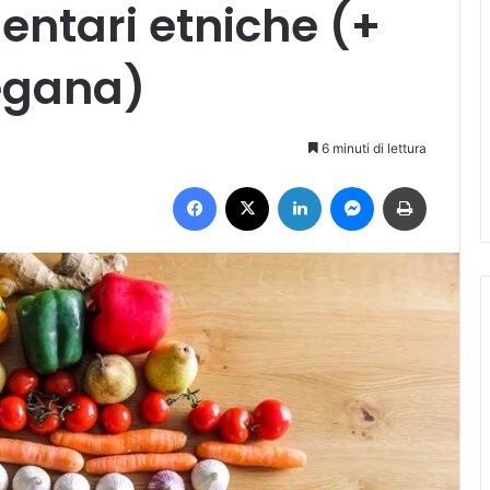
entari etniche (+
egana)
6 minuti di lettura
Facebook
X
LinkedIn
Messenger
Stampa