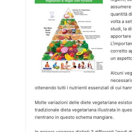
assumere o
quantità d
volta a se
studi, la 
apportare 
L’importan
corretto a
un aspetto
Alcuni veg
necessari
ottenendo tutti i nutrienti essenziali di cui ha
Molte variazioni delle diete vegetariane esiston
tradizionale dieta vegetariana illustrata in ques
rientrano in questo schema mangiare.
In genere vengono distinti 3 differenti “modi d