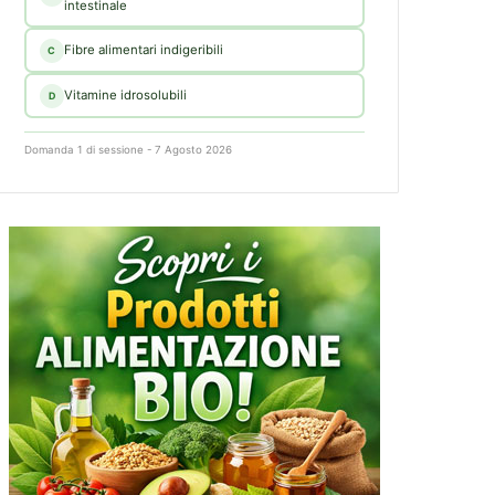
intestinale
Fibre alimentari indigeribili
C
Vitamine idrosolubili
D
Domanda 1 di sessione - 7 Agosto 2026