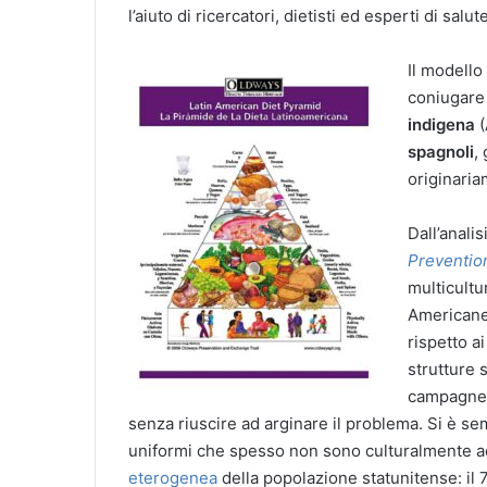
l’aiuto di ricercatori, dietisti ed esperti di salu
Il modello
coniugare 
indigena
(
spagnoli
,
originaria
Dall’anali
Preventio
multicultu
Americane 
rispetto a
strutture 
campagne d
senza riuscire ad arginare il problema. Si è s
uniformi che spesso non sono culturalmente acc
eterogenea
della popolazione statunitense: il 