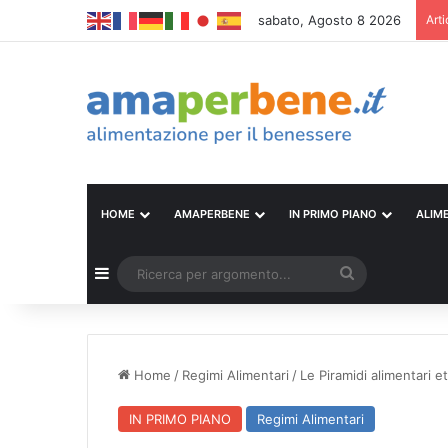
sabato, Agosto 8 2026
Arti
HOME
AMAPERBENE
IN PRIMO PIANO
ALIM
Barra laterale
Ricerca
per
argomento...
Home
/
Regimi Alimentari
/
Le Piramidi alimentari 
IN PRIMO PIANO
Regimi Alimentari