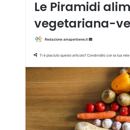
Le Piramidi alim
vegetariana-v
Redazione amaperbene.it
I
n
v
Ti è piaciuto questo articolo? Condividilo con la tua rete
i
a
u
n
'
e
m
a
i
l