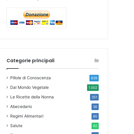
Categorie principali
Pillole di Conoscenza
839
Dal Mondo Vegetale
1.002
Le Ricette della Nonna
351
Abecedario
36
Regimi Alimentari
80
Salute
92