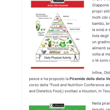
Giappone f
propri stil
molti cibi
bambù, bro
la soia) e
lista degl
un gradino
alimenti 
volta al m
o tè sono 
Infine, Ol
pesce e ha proposto la
Piramide della dieta 
corso della “Food and Nutrition Conference an
and Dietetics Food,) svoltasi a Houston, in Texa
Nella pira
legumi, ce