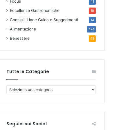
Focus
41
Eccellenze Gastronomiche
19
Consigli, Linee Guida e Suggerimenti
14
Alimentazione
474
Benessere
45
Tutte le Categorie
T
u
t
t
e
l
Seguici sui Social
e