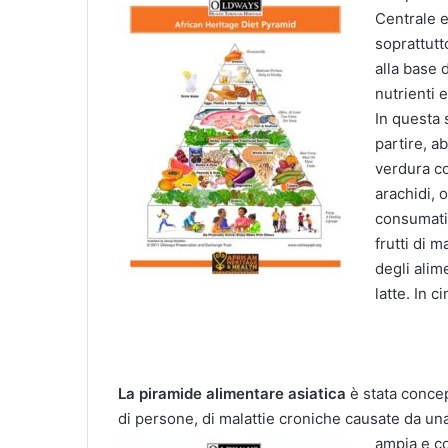
Centrale e
soprattutt
alla base 
nutrienti 
In questa 
partire, a
verdura co
arachidi, 
consumati
frutti di m
degli ali
latte. In c
La piramide alimentare asiatica
è stata concep
di persone, di malattie croniche causate da un
ampia e
c