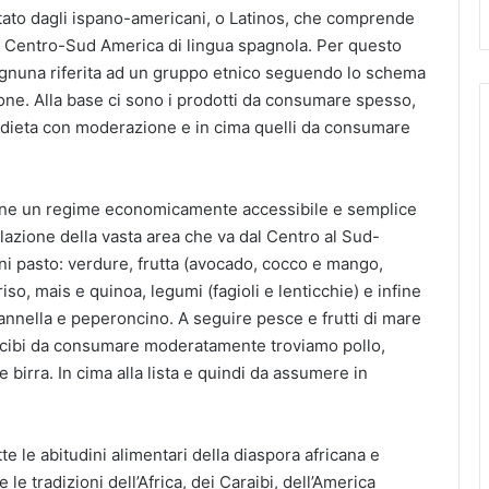
ntato dagli ispano-americani, o Latinos, che comprende
del Centro-Sud America di lingua spagnola. Per questo
ognuna riferita ad un gruppo etnico seguendo lo schema
zione. Alla base ci sono i prodotti da consumare spesso,
lla dieta con moderazione e in cima quelli da consumare
pone un regime economicamente accessibile e semplice
lazione della vasta area che va dal Centro al Sud-
gni pasto: verdure, frutta (avocado, cocco e mango,
iso, mais e quinoa, legumi (fagioli e lenticchie) e infine
nnella e peperoncino. A seguire pesce e frutti di mare
i cibi da consumare moderatamente troviamo pollo,
 birra. In cima alla lista e quindi da assumere in
tte le abitudini alimentari della diaspora africana e
e le
tradizioni dell’Africa, dei Caraibi, dell’America