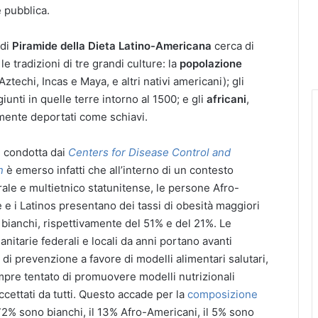
te pubblica.
 di
Piramide della Dieta Latino-Americana
cerca di
le tradizioni di tre grandi culture: la
popolazione
Aztechi, Incas e Maya, e altri nativi americani); gli
 giunti in quelle terre intorno al 1500; e gli
africani
,
mente deportati come schiavi.
si condotta dai
Centers for Disease Control and
n
è emerso infatti che all’interno di un contesto
rale e multietnico statunitense, le persone Afro-
e i Latinos presentano dei tassi di obesità maggiori
i bianchi, rispettivamente del 51% e del 21%. Le
sanitarie federali e locali da anni portano avanti
i prevenzione a favore di modelli alimentari salutari,
empre tentato di promuovere modelli nutrizionali
ettati da tutti. Questo accade per la
composizione
72% sono bianchi, il 13% Afro-Americani, il 5% sono