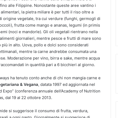
ino alle Filippine. Nonostante queste aree vantino i
i alimentari, la pietra miliare è per tutti il riso oltre a
 di origine vegetale, tra cui verdure (funghi, germogli di
ccoli), frutta come mango e ananas, legumi (in primis
 semi (noci e mandorle). Gli oli vegetali rientrano nella
i alimenti giornalieri, mentre pesce e frutti di mare sono
 più in alto. Uova, pollo e dolci sono considerati
settimanali, mentre la carne andrebbe consumata una
ese. Moderazione per vino, birra e sake, mentre acqua
raccomandati in quantità pari a 6 bicchieri al giorno.
dways ha tenuto conto anche di chi non mangia carne e
Vegetariana & Vegana
, datata 1997 ed aggiornata nel
d Expo” (conferenza annuale dell’Academy of Nutrition
s, dal 19 al 22 ottobre 2013.
mide si suggerisce il consumo di frutta, verdura,
reali a ogni pasto. Giornalmente si suggerisce di