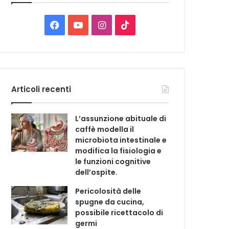
C
a
t
F
Y
I
T
e
a
o
n
i
g
o
c
u
s
k
r
i
e
T
t
T
e
Articoli recenti
b
u
a
o
L’assunzione abituale di
o
b
g
k
caffè modella il
microbiota intestinale e
o
e
r
modifica la fisiologia e
le funzioni cognitive
k
a
dell’ospite.
m
Pericolosità delle
spugne da cucina,
possibile ricettacolo di
germi