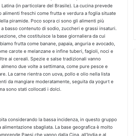
 Latina (in particolare del Brasile). La cucina prevede
o alimenti freschi come frutta e verdura a foglia situate
della piramide. Poco sopra ci sono gli alimenti più
e a basso contenuto di sodio, zuccheri e grassi insaturi.
sezione, che costituisce la base giornaliera da cui
bbiamo frutta come banane, papaia, anguria e avocado,
me carote e melanzane e infine tuberi, fagioli, noci e
oltre ai cereali. Spezie e salse tradizionali vanno
 almeno due volte a settimana, come pure pesce e
are. La carne rientra con uova, pollo e olio nella lista
menti da mangiare moderatamente, seguita da yogurt e
ima sono stati collocati i dolci.
ita considerando la bassa incidenza, in questo gruppo
a alimentazione sbagliata. La base geografica è molto
omprende Paesi che vanno dalla Cina, all’India e al