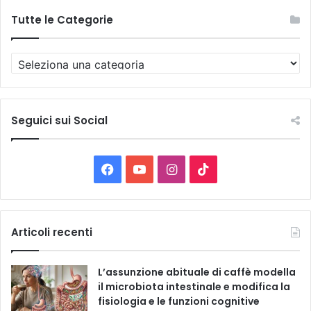
Tutte le Categorie
T
u
t
t
e
Seguici sui Social
l
e
C
F
Y
I
T
a
t
a
o
n
i
e
g
c
u
s
k
Articoli recenti
o
r
e
T
t
T
i
L’assunzione abituale di caffè modella
e
b
u
a
o
il microbiota intestinale e modifica la
fisiologia e le funzioni cognitive
o
b
g
k