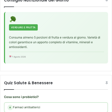
Consiglio Nutrizionale del Giorno
e
i
l
o
l
b
e
e
a
s
r
i
VERDURE E FRUTTA
t
t
e
Consuma almeno 5 porzioni di frutta e verdura al giorno. Varietà di
à
colori garantisce un apporto completo di vitamine, minerali e
r
,
antiossidanti.
i
c
e
o
7 Agosto 2026
c
m
a
e
u
i
s
n
a
u
Quiz Salute & Benessere
n
n
o
'
u
e
Cosa sono i probiotici?
n
p
a
i
Farmaci antibatterici
A
u
d