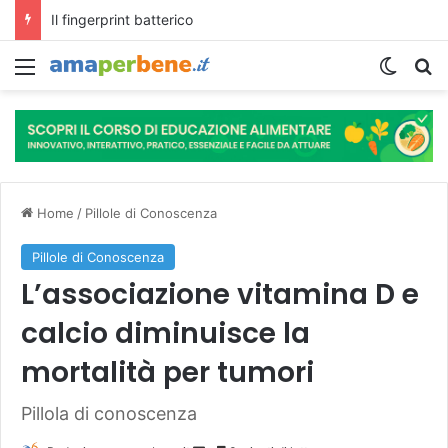
L’assunzione abituale di caffè modella il microbiota intestinale e modifica la fisiologia e le funzioni cognitive dell’ospite.
Menu
Cambi
R
Home
/
Pillole di Conoscenza
Pillole di Conoscenza
L’associazione vitamina D e
calcio diminuisce la
mortalità per tumori
Pillola di conoscenza