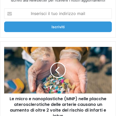
Iscriviti alla Newsletter per ricevere i nostri aggiornamenti!
I
n
s
e
r
i
s
c
L
i
e
i
m
l
i
t
c
u
r
o
o
i
e
n
n
d
Le micro e nanoplastiche (MNP) nelle placche
a
i
aterosclerotiche delle arterie causano un
n
r
o
aumento di oltre 2 volte del rischio di infarti e
i
p
ictus