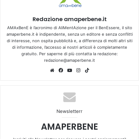
Redazione amaperbene.it
AMAxBenE è l’acronimo di AliMentAzione per il BenEssere, il sito
amaperbene.it è indipendente, senza un editore e senza conflitti
di interesse, non ospita pubblicità e, a differenza di molti altri siti
di informazione, l’accesso ai nostri articoli è completamente
gratuito. Per saperne di più contatta la redazione:
redazione@amaperbene.it
We
Fa
Yo
Ins
Tik
bsi
ce
u
tag
To
te
bo
Tu
ra
k
ok
be
m
Newsletterr
AMAPERBENE