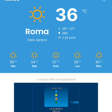
36
℃
Roma
38º - 27º
38%
2.24 km/h
Cielo sereno
36
34
37
38
40
℃
℃
℃
℃
℃
Ven
Sab
Dom
Lun
Mar
La logica della disuguaglianza