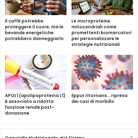
c
s
c
o
h
n
Il caffè potrebbe
Le microproteine ​​
e
e
proteggere il cuore, ma le
mitocondriali come
a
n
bevande energetiche
promettenti biomarcatori
t
e
potrebbero danneggiarlo
per personalizzare le
e
l
strategie nutrizionali
r
m
o
o
s
n
c
d
l
o
e
s
r
o
o
f
APOL1 (apolipoproteina L1)
Eppur ritornano… ripresa
t
è associato a ridotta
dei casi di morbillo
f
i
funzione renale post-
r
donazione
c
o
h
n
e
o
d
d