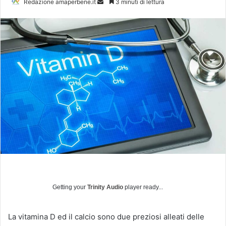
Redazione amaperbene.it
I
3 minuti di lettura
n
v
i
a
u
n
'
e
m
a
i
l
Getting your
Trinity Audio
player ready...
La vitamina D ed il calcio sono due preziosi alleati delle