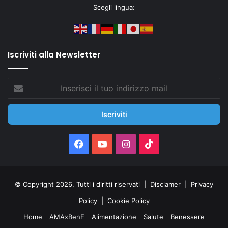
Scegli lingua:
Iscriviti alla Newsletter
Inserisci
il
tuo
indirizzo
mail
Facebook
You
Instagram
TikTok
Tube
© Copyright 2026, Tutti i diritti riservati |
Disclamer
|
Privacy
Policy
|
Cookie Policy
Home
AMAxBenE
Alimentazione
Salute
Benessere