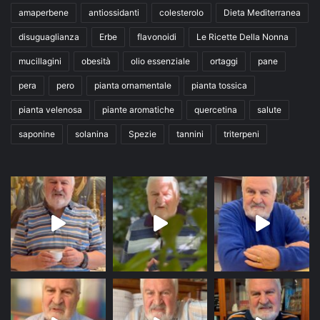
amaperbene
antiossidanti
colesterolo
Dieta Mediterranea
disuguaglianza
Erbe
flavonoidi
Le Ricette Della Nonna
mucillagini
obesità
olio essenziale
ortaggi
pane
pera
pero
pianta ornamentale
pianta tossica
pianta velenosa
piante aromatiche
quercetina
salute
saponine
solanina
Spezie
tannini
triterpeni