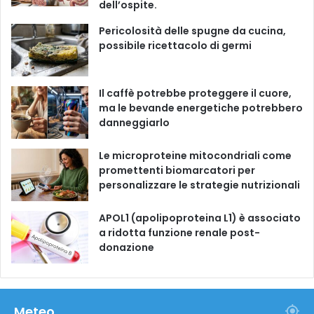
dell’ospite.
o
e
r
Pericolosità delle spugne da cucina,
possibile ricettacolo di germi
k
a
m
Il caffè potrebbe proteggere il cuore,
ma le bevande energetiche potrebbero
danneggiarlo
Le microproteine ​​mitocondriali come
promettenti biomarcatori per
personalizzare le strategie nutrizionali
APOL1 (apolipoproteina L1) è associato
a ridotta funzione renale post-
donazione
Meteo