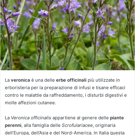
i
a
u
n
'
e
m
a
i
l
La
veronica
è una delle
erbe officinali
più utilizzate in
erboristeria per la preparazione di infusi e tisane efficaci
contro le malattie da raffreddamento, i disturbi digestivi e
molte affezioni cutanee.
La
Veronica officinalis
appartiene al genere delle
piante
perenni
, alla famiglia delle
Scrofulariacee
, originaria
dell’Europa, dell’Asia e del Nord-America. In Italia questa