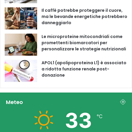
m
Il caffè potrebbe proteggere il cuore,
ma le bevande energetiche potrebbero
danneggiarlo
Le microproteine ​​mitocondriali come
promettenti biomarcatori per
personalizzare le strategie nutrizionali
APOL1 (apolipoproteina L1) è associato
a ridotta funzione renale post-
donazione
Meteo
33
℃