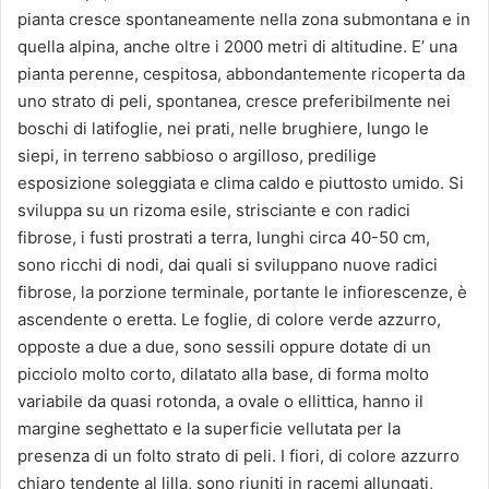
pianta cresce spontaneamente nella zona submontana e in
quella alpina, anche oltre i 2000 metri di altitudine. E’ una
pianta perenne, cespitosa, abbondantemente ricoperta da
uno strato di peli, spontanea, cresce preferibilmente nei
boschi di latifoglie, nei prati, nelle brughiere, lungo le
siepi, in terreno sabbioso o argilloso, predilige
esposizione soleggiata e clima caldo e piuttosto umido. Si
sviluppa su un rizoma esile, strisciante e con radici
fibrose, i fusti prostrati a terra, lunghi circa 40-50 cm,
sono ricchi di nodi, dai quali si sviluppano nuove radici
fibrose, la porzione terminale, portante le infiorescenze, è
ascendente o eretta. Le foglie, di colore verde azzurro,
opposte a due a due, sono sessili oppure dotate di un
picciolo molto corto, dilatato alla base, di forma molto
variabile da quasi rotonda, a ovale o ellittica, hanno il
margine seghettato e la superficie vellutata per la
presenza di un folto strato di peli. I fiori, di colore azzurro
chiaro tendente al lilla, sono riuniti in racemi allungati,