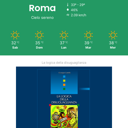
Roma
33º - 29º
46%
2.09 km/h
Cielo sereno
32
35
37
39
38
℃
℃
℃
℃
℃
Sab
Dom
Lun
Mar
Mer
La logica della disuguaglianza