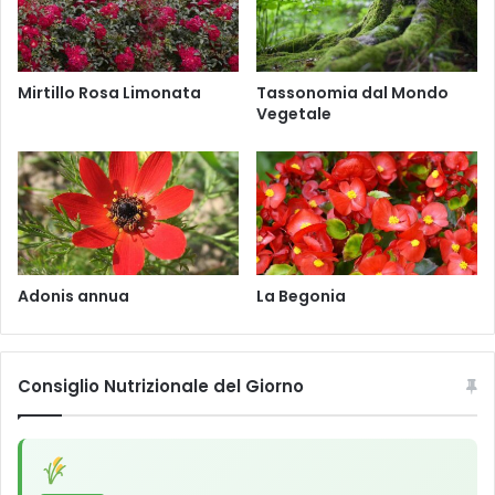
u
n
i
f
Mirtillo Rosa Limonata
Tassonomia dal Mondo
o
Vegetale
l
i
u
m
Adonis annua
La Begonia
Consiglio Nutrizionale del Giorno