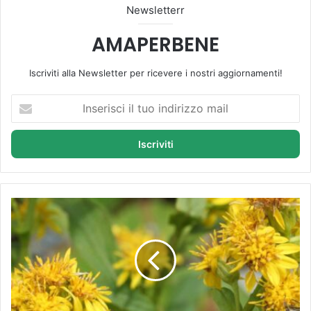
Newsletterr
AMAPERBENE
Iscriviti alla Newsletter per ricevere i nostri aggiornamenti!
I
n
s
e
r
i
s
c
V
i
e
i
r
l
g
t
a
u
d
o
´
i
o