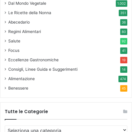
Dal Mondo Vegetale
1.002
Le Ricette della Nonna
351
Abecedario
36
Regimi Alimentari
80
Salute
92
Focus
41
Eccellenze Gastronomiche
19
Consigli, Linee Guida e Suggerimenti
14
Alimentazione
474
Benessere
45
Tutte le Categorie
T