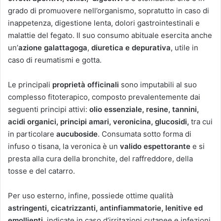
grado di promuovere nell’organismo, sopratutto in caso di
inappetenza, digestione lenta, dolori gastrointestinali e
malattie del fegato. Il suo consumo abituale esercita anche
un’
azione galattagoga
,
diuretica e depurativa
, utile in
caso di reumatismi e gotta.
Le principali
proprietà officinali
sono imputabili al suo
complesso fitoterapico, composto prevalentemente dai
seguenti principi attivi:
olio essenziale, resine, tannini,
acidi organici, principi amari, veronicina, glucosidi,
tra cui
in particolare
aucuboside
. Consumata sotto forma di
infuso o tisana, la veronica è un
valido espettorante
e si
presta alla cura della bronchite, del raffreddore, della
tosse e del catarro.
Per uso esterno, infine, possiede ottime qualità
astringenti, cicatrizzanti, antinfiammatorie, lenitive ed
emollienti
, indicate in caso d’irritazioni cutanee e infezioni