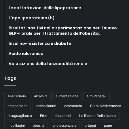
Le sottofrazioni delle lipoproteine
L’apolipoproteina (b)
Risultati positivi nella sperimentazione per il nuovo
GLP-1 orale per il trattamento dell’obesità.
Insulino-resistenza e diabete
Acido ialuronico
Valutazione della funzionalità renale
Tags
Abecedario
alcaloidi
alimentazione
Altri Vegetali
amaperbene
antiossidanti
colesterolo
Dieta Mediterranea
disuguaglianza
Erbe
flavonoidi
Le Ricette Della Nonna
mucillagini
obesità
olio essenziale
ortaggi
pane