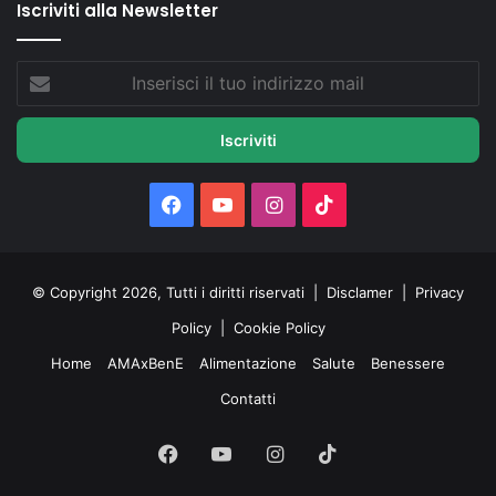
Iscriviti alla Newsletter
Inserisci
il
tuo
indirizzo
mail
Facebook
You
Instagram
TikTok
Tube
© Copyright 2026, Tutti i diritti riservati |
Disclamer
|
Privacy
Policy
|
Cookie Policy
Home
AMAxBenE
Alimentazione
Salute
Benessere
Contatti
Facebook
You
Instagram
TikTok