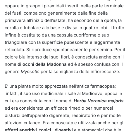
oppure in grappoli piramidali inseriti nella parte terminale
dei fusti, compaiono generalmente dalla fine della
primavera all’inizio dell’estate, ha secondo della quota, la
corolla è tubolare alla base e divisa in quattro lobi. Il frutto
infine è costituito da una capsula cuoriforme o sub
triangolare con la superficie pubescente e leggermente
reticolata. Si riproduce spontaneamente per semina. Per il
colore blu intenso dei suoi fiori, è conosciuta anche con il
nome
di occhi della Madonna
ed è spesso confusa con il
genere
Myosotis
per la somiglianza delle infiorescenze.
E’ una pianta molto apprezzata nell’antica farmacopea;
infatti, il suo uso medicinale risale al Medioevo, epoca in
cui era conosciuta con il nome di
Herba Veronica
majoris
ed era considerata un efficace rimedio per numerosi
disturbi dell’apparato digerente, respiratorio e per molte
affezioni cutanee. Era conosciuta e utilizzata anche per gli
effetti aperitivi, tonici, digestivi
e e stomachici che è in