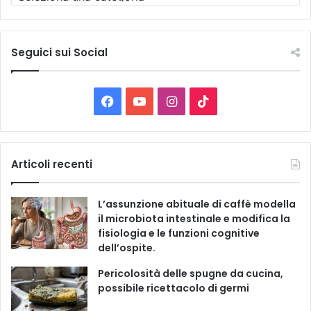
u
t
t
e
Seguici sui Social
l
e
C
F
Y
I
T
a
t
a
o
n
i
e
g
c
u
s
k
Articoli recenti
o
r
e
T
t
T
i
L’assunzione abituale di caffè modella
e
b
u
a
o
il microbiota intestinale e modifica la
fisiologia e le funzioni cognitive
o
b
g
k
dell’ospite.
o
e
r
Pericolosità delle spugne da cucina,
possibile ricettacolo di germi
k
a