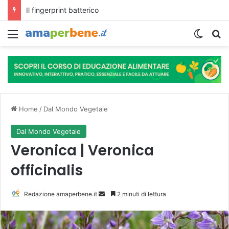
L’assunzione abituale di caffè modella il microbiota intestinale e modifica la fisiologia e le funzioni cognitive dell’ospite.
Menu
Cambi
R
Home
/
Dal Mondo Vegetale
Dal Mondo Vegetale
Veronica | Veronica
officinalis
Redazione amaperbene.it
I
2 minuti di lettura
n
v