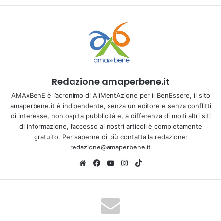
Redazione amaperbene.it
AMAxBenE è l’acronimo di AliMentAzione per il BenEssere, il sito
amaperbene.it è indipendente, senza un editore e senza conflitti
di interesse, non ospita pubblicità e, a differenza di molti altri siti
di informazione, l’accesso ai nostri articoli è completamente
gratuito. Per saperne di più contatta la redazione:
redazione@amaperbene.it
We
Fa
Yo
Ins
Tik
bsi
ce
u
tag
To
te
bo
Tu
ra
k
ok
be
m