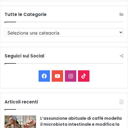
Tutte le Categorie
T
u
t
t
e
Seguici sui Social
l
e
C
F
Y
I
T
a
t
a
o
n
i
e
g
c
u
s
k
Articoli recenti
o
r
e
T
t
T
i
L’assunzione abituale di caffè modella
e
b
u
a
o
il microbiota intestinale e modifica la