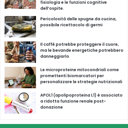
fisiologia e le funzioni cognitive
o
b
g
k
dell’ospite.
o
e
r
Pericolosità delle spugne da cucina,
possibile ricettacolo di germi
k
a
m
Il caffè potrebbe proteggere il cuore,
ma le bevande energetiche potrebbero
danneggiarlo
Le microproteine ​​mitocondriali come
promettenti biomarcatori per
personalizzare le strategie nutrizionali
APOL1 (apolipoproteina L1) è associato
a ridotta funzione renale post-
donazione