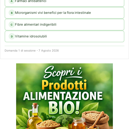
Farmaci antibatterici
A
Microrganismi vivi benefici per la flora intestinale
B
Fibre alimentari indigeribili
C
Vitamine idrosolubili
D
Domanda 1 di sessione - 7 Agosto 2026