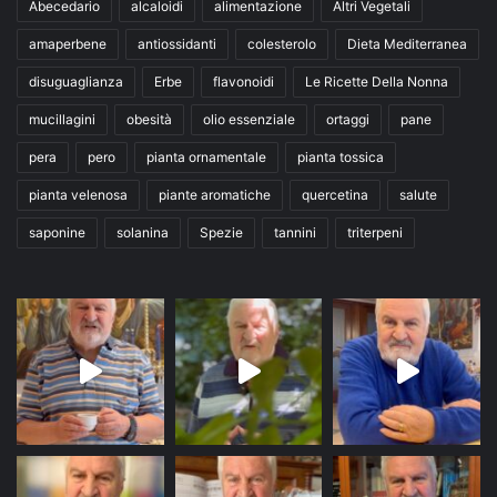
Abecedario
alcaloidi
alimentazione
Altri Vegetali
amaperbene
antiossidanti
colesterolo
Dieta Mediterranea
disuguaglianza
Erbe
flavonoidi
Le Ricette Della Nonna
mucillagini
obesità
olio essenziale
ortaggi
pane
pera
pero
pianta ornamentale
pianta tossica
pianta velenosa
piante aromatiche
quercetina
salute
saponine
solanina
Spezie
tannini
triterpeni