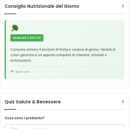
.
Consiglio Nutrizionale del Giorno
)
L
i
n
k
VERDURE E FRUTTA
Consuma almeno 5 porzioni di frutta e verdura al giorno. Varietà di
colori garantisce un apporto completo di vitamine, minerali e
antiossidanti.
7 Agosto 2026
Quiz Salute & Benessere
Cosa sono i probiotici?