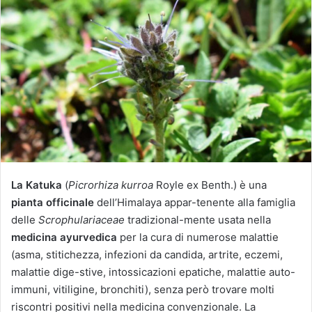
i
a
u
n
'
e
m
a
i
l
La Katuka
(
Picrorhiza kurroa
Royle ex Benth.) è una
pianta officinale
dell’Himalaya appar-tenente alla famiglia
delle
Scrophulariaceae
tradizional-mente usata nella
medicina ayurvedica
per la cura di numerose malattie
(asma, stitichezza, infezioni da candida, artrite, eczemi,
malattie dige-stive, intossicazioni epatiche, malattie auto-
immuni, vitiligine, bronchiti), senza però trovare molti
riscontri positivi nella medicina convenzionale. La