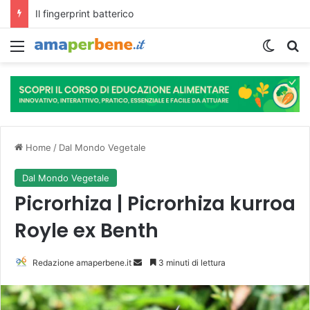
L’assunzione abituale di caffè modella il microbiota intestinale e modifica la fisiologia e le funzioni cognitive dell’ospite.
Menu
Cambi
R
Home
/
Dal Mondo Vegetale
Dal Mondo Vegetale
Picrorhiza | Picrorhiza kurroa
Royle ex Benth
Redazione amaperbene.it
I
3 minuti di lettura
n
v