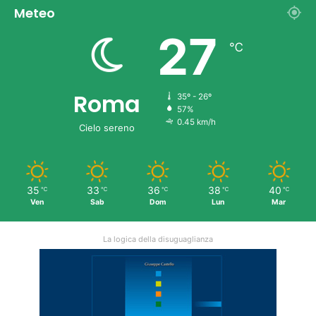
Meteo
27
℃
Roma
35º - 26º
57%
0.45 km/h
Cielo sereno
35
33
36
38
40
℃
℃
℃
℃
℃
Ven
Sab
Dom
Lun
Mar
La logica della disuguaglianza