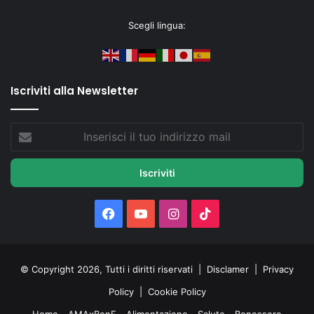
Scegli lingua:
Iscriviti alla Newsletter
Inserisci
il
tuo
indirizzo
mail
Facebook
You
Instagram
TikTok
Tube
© Copyright 2026, Tutti i diritti riservati |
Disclamer
|
Privacy
Policy
|
Cookie Policy
Home
AMAxBenE
Alimentazione
Salute
Benessere