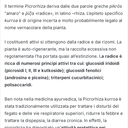
Il termine
Picrorhiza
deriva dalle due parole greche
pikrós
“amaro” e
ῥίζα
«radice», in latino –rhiza. L’epiteto specifico
kurroa
è di origine incerta e molto probabilmente legato al
nome vernacolare della pianta.
I costituenti attivi si ottengono dalla radice e dai rizomi. La
pianta è auto-rigenerante, ma la raccolta eccessiva non
regolamentata l’ha portata quasi all’estinzione. L
a radice è
ricca di numerosi principi attivi tra cui: glucosidi iridoidi
(picrosidi I, II, III e kutkoside); glucosidi fenolici
(androsina e piceina); triterpeni cucurbitacinici;
polisaccaridi.
Ben nota nella medicina ayurvedica, la Picrorhiza kurroa è
stata tradizionalmente utilizzata per trattare i disturbi del
fegato e delle vie respiratorie superiori, ridurre la febbre e
trattare la dispepsia, la diarrea cronica. In effetti, la
picrorhiza ha dimostrato un’
attività protettiva nei