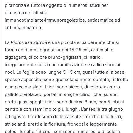
picrhoriza è tuttora oggetto di numerosi studi per
dimostrarne l’attività
immunostimolante/immunoregolatrice, antiasmatica ed
antiinfiammatoria.
La
Picrorhiza kurroa
è una piccola erba perenne che si
forma da rizomi legnosi lunghi 15-25 cm, articolati e
zigzaganti, di colore bruno-grigiastri, cilindrici,
irregolarmente curvi con ramificazione e radicazione ai
nodi. Le foglie sono lunghe 5–15 cm, quasi tutte alla base,
spesso appassite; sono grossolanamente dentate, ristrette
a un picciolo alato. I fiori sono piccoli, di colore azzurro
pallido o violaceo, portati in spighe cilindriche, su steli
eretti quasi spogli; i fiori sono di circa 8 mm, con 5 lobi al
centro e con stami molto più lunghi. L’antesi è tra giugno
ed agosto. I frutti sono delle capsule sferiche bicellulari,
striscianti, eretti alla fioritura, frondosi e leggermente
pelosi, lunghe 1,3 cm. I semi sono numerosi e di colore