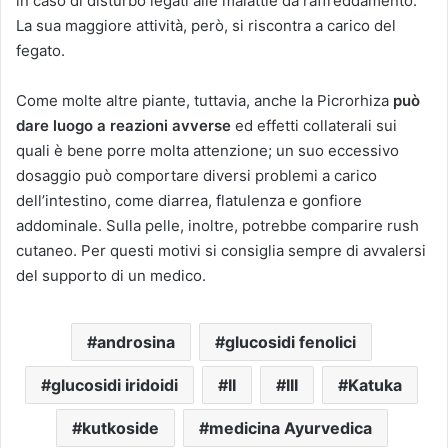
in caso di disturbo legati alle malattie da raffreddamento.
La sua maggiore attività, però, si riscontra a carico del
fegato.
Come molte altre piante, tuttavia, anche la Picrorhiza
può
dare luogo a reazioni avverse
ed effetti collaterali sui
quali è bene porre molta attenzione; un suo eccessivo
dosaggio può comportare diversi problemi a carico
dell’intestino, come diarrea, flatulenza e gonfiore
addominale. Sulla pelle, inoltre, potrebbe comparire rush
cutaneo. Per questi motivi si consiglia sempre di avvalersi
del supporto di un medico.
androsina
glucosidi fenolici
glucosidi iridoidi
II
III
Katuka
kutkoside
medicina Ayurvedica