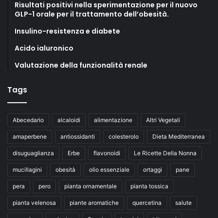
Risultati positivi nella sperimentazione per il nuovo
GLP-1 orale per il trattamento dell’obesità.
Insulino-resistenza e diabete
Acido ialuronico
Valutazione della funzionalità renale
Tags
Abecedario
alcaloidi
alimentazione
Altri Vegetali
amaperbene
antiossidanti
colesterolo
Dieta Mediterranea
disuguaglianza
Erbe
flavonoidi
Le Ricette Della Nonna
mucillagini
obesità
olio essenziale
ortaggi
pane
pera
pero
pianta ornamentale
pianta tossica
pianta velenosa
piante aromatiche
quercetina
salute