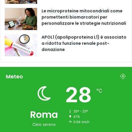
Le microproteine ​​mitocondriali come
promettenti biomarcatori per
personalizzare le strategie nutrizionali
APOL1 (apolipoproteina L1) è associato
a ridotta funzione renale post-
donazione
Meteo
28
℃
Roma
35º - 25º
41%
0.64 km/h
Cielo sereno