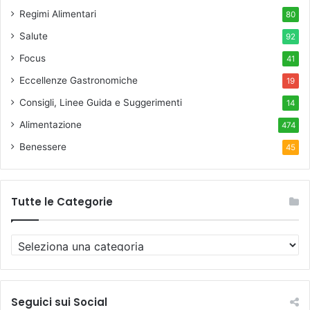
Regimi Alimentari
80
Salute
92
Focus
41
Eccellenze Gastronomiche
19
Consigli, Linee Guida e Suggerimenti
14
Alimentazione
474
Benessere
45
Tutte le Categorie
T
u
t
t
e
Seguici sui Social