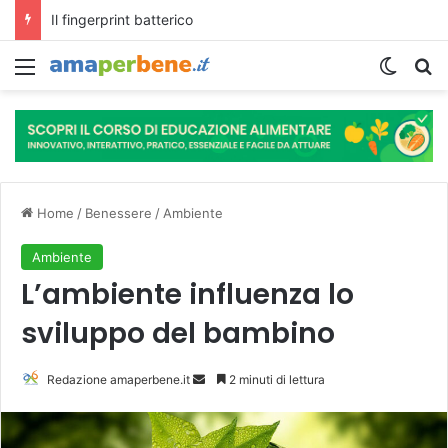
L’assunzione abituale di caffè modella il microbiota intestinale e modifica la fisiologia e le funzioni cognitive dell’ospite.
Menu
Cambi
R
Home
/
Benessere
/
Ambiente
Ambiente
L’ambiente influenza lo
sviluppo del bambino
Redazione amaperbene.it
I
2 minuti di lettura
n
v