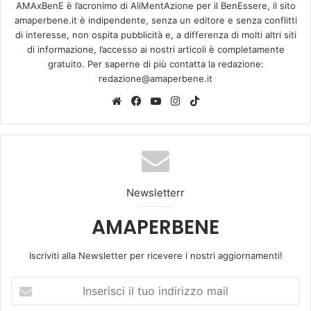
AMAxBenE è l’acronimo di AliMentAzione per il BenEssere, il sito
amaperbene.it è indipendente, senza un editore e senza conflitti
di interesse, non ospita pubblicità e, a differenza di molti altri siti
di informazione, l’accesso ai nostri articoli è completamente
gratuito. Per saperne di più contatta la redazione:
redazione@amaperbene.it
We
Fa
Yo
Ins
Tik
bsi
ce
u
tag
To
te
bo
Tu
ra
k
ok
be
m
Newsletterr
AMAPERBENE
Iscriviti alla Newsletter per ricevere i nostri aggiornamenti!
I
n