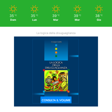
35
35
39
39
38
℃
℃
℃
℃
℃
Dom
Lun
Mar
Mer
Gio
La logica della disuguaglianza