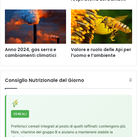
o
b
i
o
t
a
:
m
Anno 2024, gas serra e
Valore e ruolo delle Api per
cambiamenti climatici
l’uomo e l’ambiente
e
g
l
i
Consiglio Nutrizionale del Giorno
o
e
v
i
t
a
CEREALI
r
l
Preferisci cereali integrali al posto di quelli raffinati: contengono più
i
fibre, vitamine del gruppo B e aiutano a mantenere stabile la