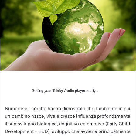
i
a
u
n
'
e
m
a
i
l
Getting your
Trinity Audio
player ready...
Numerose ricerche hanno dimostrato che l’ambiente in cui
un bambino nasce, vive e cresce influenza profondamente
il suo sviluppo biologico, cognitivo ed emotivo (Early Child
Development – ECD), sviluppo che avviene principalmente