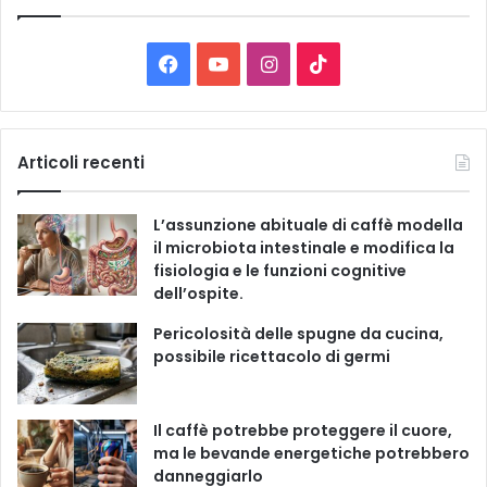
l
e
C
F
Y
I
T
a
t
a
o
n
i
e
g
c
u
s
k
Articoli recenti
o
r
e
T
t
T
i
L’assunzione abituale di caffè modella
e
b
u
a
o
il microbiota intestinale e modifica la
fisiologia e le funzioni cognitive
o
b
g
k
dell’ospite.
o
e
r
Pericolosità delle spugne da cucina,
possibile ricettacolo di germi
k
a
m
Il caffè potrebbe proteggere il cuore,
ma le bevande energetiche potrebbero
danneggiarlo