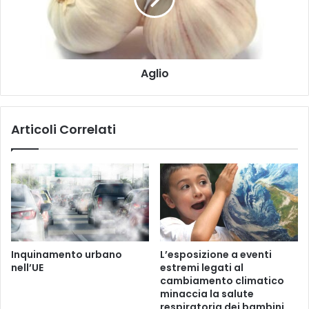
a
f
i
i
l
c
i
a
Aglio
l
i
a
Articoli Correlati
l
t
e
r
a
n
o
i
l
Inquinamento urbano
L’esposizione a eventi
m
nell’UE
estremi legati al
i
cambiamento climatico
c
minaccia la salute
r
respiratoria dei bambini