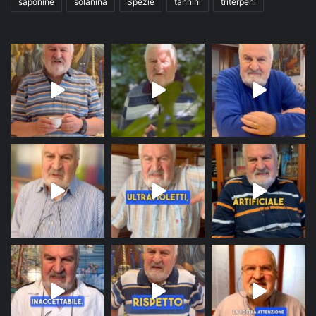
saponine
solanina
Spezie
tannini
triterpeni