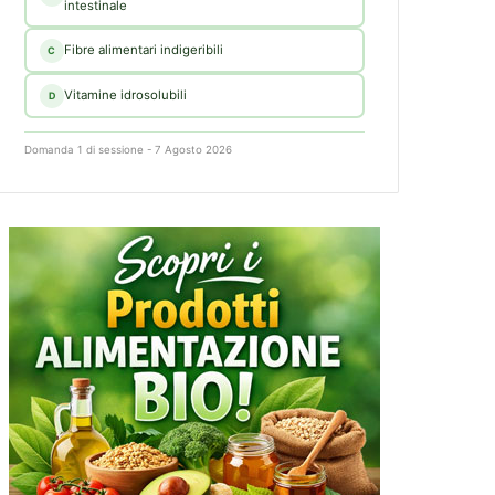
intestinale
Fibre alimentari indigeribili
C
Vitamine idrosolubili
D
Domanda 1 di sessione - 7 Agosto 2026