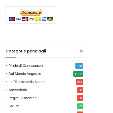
Categorie principali
Pillole di Conoscenza
839
Dal Mondo Vegetale
1.002
Le Ricette della Nonna
351
Abecedario
36
Regimi Alimentari
80
Salute
92