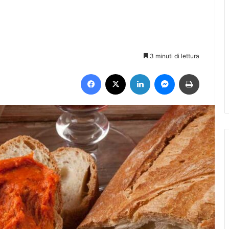
3 minuti di lettura
Facebook
X
LinkedIn
Messenger
Stampa