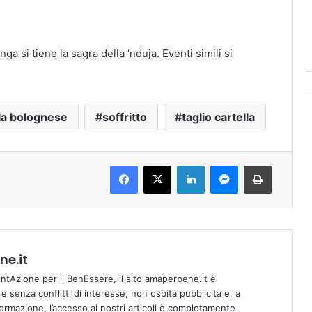
ga si tiene la sagra della ‘nduja. Eventi simili si
lla bolognese
soffritto
taglio cartella
Facebook
X
LinkedIn
Messenger
Stampa
e.it
tAzione per il BenEssere, il sito amaperbene.it è
 senza conflitti di interesse, non ospita pubblicità e, a
informazione, l’accesso ai nostri articoli è completamente