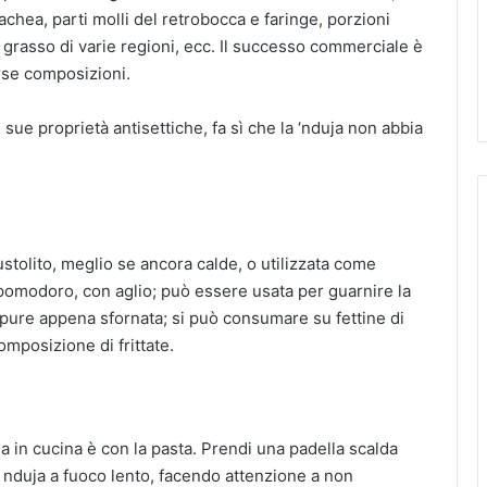
achea, parti molli del retrobocca e faringe, porzioni
i, grasso di varie regioni, ecc. Il successo commerciale è
erse composizioni.
ue proprietà antisettiche, fa sì che la ‘nduja non abbia
tolito, meglio se ancora calde, o utilizzata come
i pomodoro, con aglio; può essere usata per guarnire la
ppure appena sfornata; si può consumare su fettine di
mposizione di frittate.
ja in cucina è con la pasta. Prendi una padella scalda
a nduja a fuoco lento, facendo attenzione a non