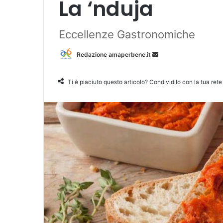
La ‘nduja
Eccellenze Gastronomiche
Redazione amaperbene.it
I
n
v
Ti è piaciuto questo articolo? Condividilo con la tua rete
i
a
u
n
'
e
m
a
i
l