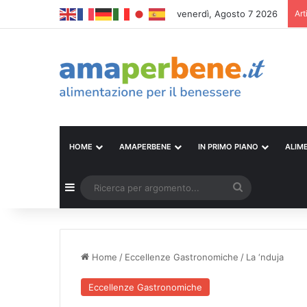
venerdì, Agosto 7 2026
Art
HOME
AMAPERBENE
IN PRIMO PIANO
ALIM
Barra laterale
Ricerca
per
argomento...
Home
/
Eccellenze Gastronomiche
/
La ‘nduja
Eccellenze Gastronomiche