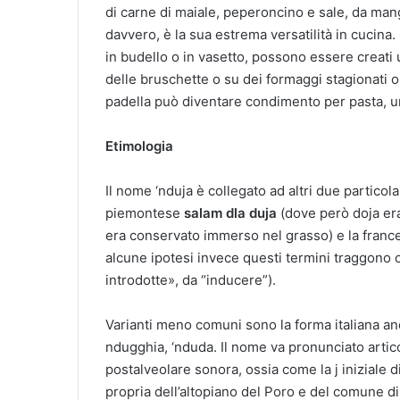
di carne di maiale, peperoncino e sale, da mang
davvero, è la sua estrema versatilità in cucin
in budello o in vasetto, possono essere creati 
delle bruschette o su dei formaggi stagionati o f
padella può diventare condimento per pasta, u
Etimologia
Il nome ‘nduja è collegato ad altri due particolar
piemontese
salam dla duja
(dove però doja era 
era conservato immerso nel grasso) e la fran
alcune ipotesi invece questi termini traggono o
introdotte», da “inducere”).
Varianti meno comuni sono la forma italiana andu
ndugghia, ‘nduda. Il nome va pronunciato artic
postalveolare sonora, ossia come la j iniziale di
propria dell’altopiano del Poro e del comune d