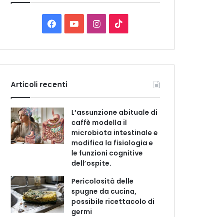
C
a
t
F
Y
I
T
e
a
o
n
i
g
o
c
u
s
k
r
i
e
T
t
T
e
Articoli recenti
b
u
a
o
L’assunzione abituale di
o
b
g
k
caffè modella il
microbiota intestinale e
o
e
r
modifica la fisiologia e
le funzioni cognitive
k
a
dell’ospite.
m
Pericolosità delle
spugne da cucina,
possibile ricettacolo di
germi