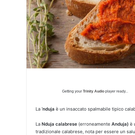
Getting your
Trinity Audio
player ready...
La
‘nduja
è un insaccato spalmabile tipico cala
La
Nduja calabrese
(erroneamente
Anduja)
è u
tradizionale calabrese, nota per essere un sal