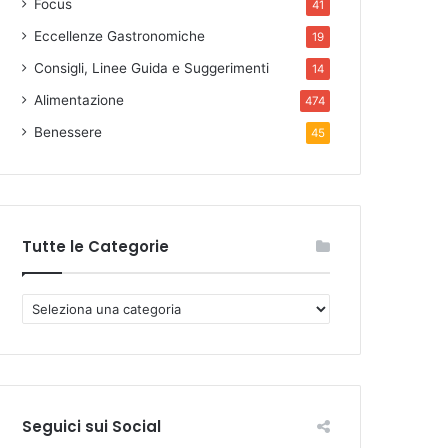
Focus
41
Eccellenze Gastronomiche
19
Consigli, Linee Guida e Suggerimenti
14
Alimentazione
474
Benessere
45
Tutte le Categorie
T
u
t
t
e
l
Seguici sui Social
e