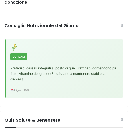
donazione
n
m
t
i
e
c
c
o
Consiglio Nutrizionale del Giorno
h
d
e
i
t
p
r
r
a
e
m
v
CEREALI
i
e
t
Preferisci cereali integrali al posto di quelli raffinati: contengono più
n
fibre, vitamine del gruppo B e aiutano a mantenere stabile la
e
z
glicemia.
s
i
e
o
8 Agosto 2026
g
n
n
e
a
n
l
e
i
l
Quiz Salute & Benessere
p
l