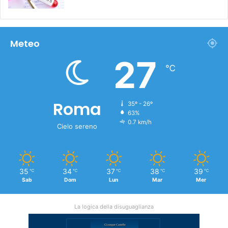
Meteo
27
℃
Roma
35º - 26º
63%
0.7 km/h
Cielo sereno
35
34
37
38
39
℃
℃
℃
℃
℃
Sab
Dom
Lun
Mar
Mer
La logica della disuguaglianza