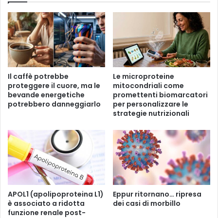
l
c
c
o
e
m
r
e
v
s
e
t
l
r
Il caffè potrebbe
Le microproteine ​​
l
u
proteggere il cuore, ma le
mitocondriali come
o
m
bevande energetiche
promettenti biomarcatori
s
e
potrebbero danneggiarlo
per personalizzare le
i
n
strategie nutrizionali
a
t
d
o
i
e
r
c
e
o
t
s
t
i
a
s
APOL1 (apolipoproteina L1)
Eppur ritornano… ripresa
m
è associato a ridotta
dei casi di morbillo
t
e
funzione renale post-
e