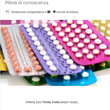
Pillola di conoscenza
Redazione amaperbene.it
I
minuto di lettura
n
v
i
a
u
n
'
e
m
a
i
l
Getting your
Trinity Audio
player ready...