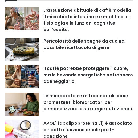
r
e
T
t
T
i
L’assunzione abituale di caffè modella
e
b
u
a
o
il microbiota intestinale e modifica la
fisiologia e le funzioni cognitive
o
b
g
k
dell’ospite.
o
e
r
Pericolosità delle spugne da cucina,
possibile ricettacolo di germi
k
a
m
Il caffè potrebbe proteggere il cuore,
ma le bevande energetiche potrebbero
danneggiarlo
Le microproteine ​​mitocondriali come
promettenti biomarcatori per
personalizzare le strategie nutrizionali
APOL1 (apolipoproteina L1) è associato
a ridotta funzione renale post-
donazione