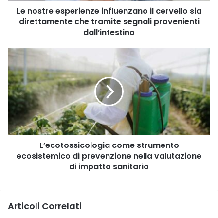
e
d
Le nostre esperienze influenzano il cervello sia
s
i
direttamente che tramite segnali provenienti
p
r
e
dall’intestino
i
r
z
i
L
z
e
’
o
n
e
m
z
c
a
e
o
i
i
t
l
n
o
f
s
l
s
u
L’ecotossicologia come strumento
i
e
ecosistemico di prevenzione nella valutazione
c
n
o
di impatto sanitario
z
l
a
o
n
g
Articoli Correlati
o
i
i
a