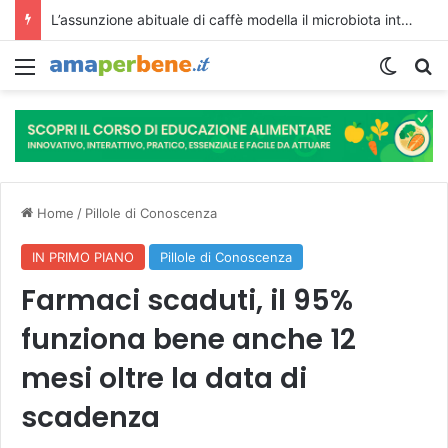
L’assunzione abituale di caffè modella il microbiota intestinale e modifica la fisiologia e le funzioni cognitive dell’ospite.
Menu
Cambi
R
Home
/
Pillole di Conoscenza
IN PRIMO PIANO
Pillole di Conoscenza
Farmaci scaduti, il 95%
funziona bene anche 12
mesi oltre la data di
scadenza