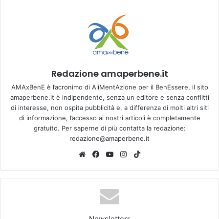
Redazione amaperbene.it
AMAxBenE è l’acronimo di AliMentAzione per il BenEssere, il sito
amaperbene.it è indipendente, senza un editore e senza conflitti
di interesse, non ospita pubblicità e, a differenza di molti altri siti
di informazione, l’accesso ai nostri articoli è completamente
gratuito. Per saperne di più contatta la redazione:
redazione@amaperbene.it
We
Fa
Yo
Ins
Tik
bsi
ce
u
tag
To
te
bo
Tu
ra
k
ok
be
m
Newsletterr