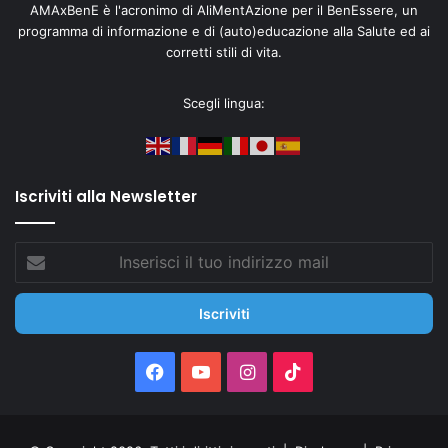
AMAxBenE è l'acronimo di AliMentAzione per il BenEssere, un
programma di informazione e di (auto)educazione alla Salute ed ai
corretti stili di vita.
Scegli lingua:
Iscriviti alla Newsletter
Inserisci
il
tuo
indirizzo
mail
Facebook
You
Instagram
TikTok
Tube