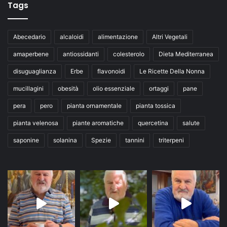
Tags
Abecedario
alcaloidi
alimentazione
Altri Vegetali
amaperbene
antiossidanti
colesterolo
Dieta Mediterranea
disuguaglianza
Erbe
flavonoidi
Le Ricette Della Nonna
mucillagini
obesità
olio essenziale
ortaggi
pane
pera
pero
pianta ornamentale
pianta tossica
pianta velenosa
piante aromatiche
quercetina
salute
saponine
solanina
Spezie
tannini
triterpeni